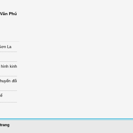
Văn Phú
 Sơn La
 hình kinh
chuyển đổi
tế
trang