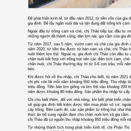
Để phát triển kinh tế, từ đầu năm 2012, từ tiền vốn của gia đ
gia đình. Để lấy ngắn nuôi dài và tận dụng đất trống khi ca
Ngoài đầu tư trồng cam và chè, chị Thảo tiếp tục đầu tư mu
những người đã thành công, đàn lợn nái
,
gia cầm của gia đìn
Từ năm 2017, sau 5 năm, vườn cam và chè của gia đình đã
năm 2020,
từ
tiền thu được từ bán cam và chè, chị Thảo t
nuôi thêm lợn thịt. Ngoài ra, gia đình chị Thảo còn đầu t
chăn nuôi kết hợp với trồng trọt nên các diện tích cam, chè
chăn nuôi, chị Thảo thường duy trì từ 5-6 con trâu, mỗi nă
béo.
Khi được hỏi về thu nhập, chị Thảo cho biết
, t
ừ năm 2021 đế
chi phí còn lãi mỗi năm khoảng 550 triệu đồng. Thu nhập từ
triệu đồng. Tiền bán lợn giống và lợn thịt vào khoảng 200 t
năm được khoảng 80 triệu đồng. Sản phẩm thu nhập từ cấy lú
Chị cho biết thêm
,
đ
ối với nhà nông, khi biết phát triển chă
sẽ giúp gia đình tiết kiệm được tiền mua phân vô cơ; ngoài
cây trồng. Bên cạnh đó, các sản phẩm từ trồng trọt như thâ
thức ăn bổ sung nguồn đạm cho chăn nuôi lợn và gia cầm
chị Thảo đã có nguồn thu nhập khoảng 850 triệu đồng mỗi nă
Từ những thành tích trong phát triển kinh tế, chị Phàn T