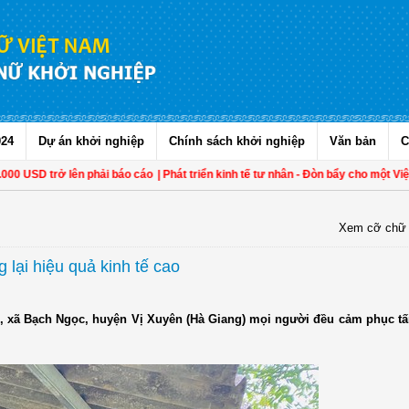
024
Dự án khởi nghiệp
Chính sách khởi nghiệp
Văn bản
C
0 USD trở lên phải báo cáo
| Phát triển kinh tế tư nhân - Đòn bẩy cho một Việt
Xem cỡ chữ
 lại hiệu quả kinh tế cao
ch, xã Bạch Ngọc, huyện Vị Xuyên (Hà Giang) mọi người đều cảm phục 