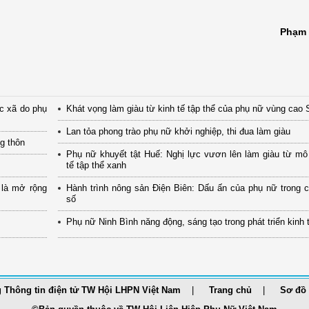
Phạm 
ác xã do phụ
Khát vọng làm giàu từ kinh tế tập thể của phụ nữ vùng cao
Lan tỏa phong trào phụ nữ khởi nghiệp, thi đua làm giàu
ng thôn
Phụ nữ khuyết tật Huế: Nghị lực vươn lên làm giàu từ mô
tế tập thể xanh
 là mở rộng
Hành trình nông sản Điện Biên: Dấu ấn của phụ nữ trong 
số
Phụ nữ Ninh Bình năng động, sáng tạo trong phát triển kinh 
 Thông tin điện tử TW Hội LHPN Việt Nam
Trang chủ
Sơ đồ 