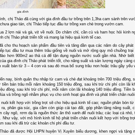
gia đình
ình, chị Thảo đã cùng với gia đình đầu tư trồng trên 1,3
ha
cam sành trên vườ
m chưa giao tán, chị Thảo tiếp tục đầu tư trồng xen chè trong vườn cam.
a 2 lợn nái và gà, vịt về nuôi. Do chăm chỉ
,
cần cù và ham học hỏi kinh n
h chị Thảo phát triển tốt và mang lại hiệu quả kinh tế cao.
 cho thu hoạch sản phẩm đầu tiên và tăng dần qua các năm do cây phát t
iếp tục đầu tư mua thêm trâu giống về nuôi và mở rộng qu
y
mô chuồng trại 
ư đào hơn 900m2 ao thả cá để tận dụng nguồn nước suối gần nhà. Nhờ biết 
 của gia đình chị Thảo phát triển tốt, cho năng suất và sản lượng ngày càng 
m xuất bán từ 3 – 4 con và sau đó mua bổ sung trâu non hoặc trâu gầy yếu 
n nay, bình quân thu nhập từ cam và chè đạt khoảng trên 700 triệu đồng, s
 tiền bán trâu mỗi năm khoảng 150 triệu đồng, sau khi trừ chi phí còn lãi 
riệu đồng, sau khi trừ chi phí, mỗi năm còn lãi khoảng 140 triệu đồng. Tiền 
a và trồng ngô nhằm phục vụ cho sinh hoạt gia đình và phát triển chăn nuôi
n nuôi kết hợp với trồng trọt sẽ cho hiệu quả kinh tế cao
; n
guồn phân bón từ
 ra, phân gia súc, gia cầm còn giúp cải tạo đất, góp phần tăng năng suất, 
n cây ngô, rơm dạ là nguồn thức ăn thô xanh để nuôi trâu; các loại cá nhỏ, 
…
Như vậy, với mô hình kinh tế hộ phát triển chăn nuôi kết hợp với trồng trọt
m sau khi đã trừ các khoản chi phí đầu tư.
hị Thảo đã được Hội
LHPN
huyện Vị
X
uyên biểu dương, khen ngợi và tặng 