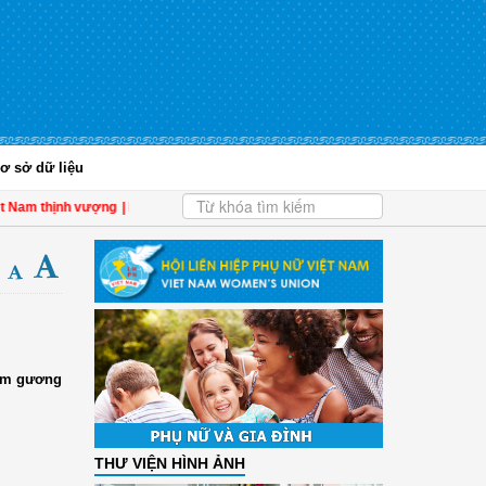
ơ sở dữ liệu
 Nam thịnh vượng
| Hội LHPN tỉnh Kiên Giang biểu dương phụ nữ tiêu biểu trong 
tấm gương
THƯ VIỆN HÌNH ẢNH