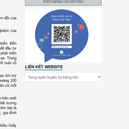
khởi nghiệp cần tìm hiểu
n đồi của
ghiệm của
riển. Đến
để đầu tư
phát triển
cao. Trong
về nuôi vỗ
LIÊN KẾT WEBSITE
au khi trừ
khoảng 100
bán cá mỗi
.
 chăn nuôi
chất lượng
tôm tép là
, gia đình
nhiều
G
iấy