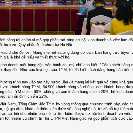
ách hàng tài chính vi mô góp phần mở rộng cơ hội kinh doanh và việc làm đố
i hợp với Quỹ châu Á tổ chức tại Hà Nội
g vào 3 chủ đề lớn: Mạng internet và ứng dụng cơ bản, Bán hàng trực tuyến 
giá là khá dễ hiểu và thiết thực với họ.
kinh doanh mặt hàng đặc sản bánh đa, mỳ chũ cho biết: "Các khách hàng c
ải thay đổi. Nhờ các lớp học của TYM, tôi đã biết cách đăng hàng bán trên i
ương trình này đào tạo này bước đầu đã mang lại kết quả vô cùng khả qua
ối với khách hàng TYM, 64.900 khách hàng và chồng, con khách hàng đượ
àng của TYM chiếm 80%; chồng và con khách hàng chiếm 20%; hộ kinh doanh
việc làm ổn định chiếm 22%.
Việt Nam, Tổng Giám đốc TYM hy vọng thông qua chương trình này, các ch
m, hộ gia đình khác có thêm kiến thức về công nghệ số, từ đó hỗ trợ thêm 
 Tạo cơ hội cho nhiều phụ nữ tự tìm kiếm được cơ hội kinh doanh và việc
ện tốt nhiệm vụ chính trị Hội LHPN Việt Nam giao và góp phần tích cực vào