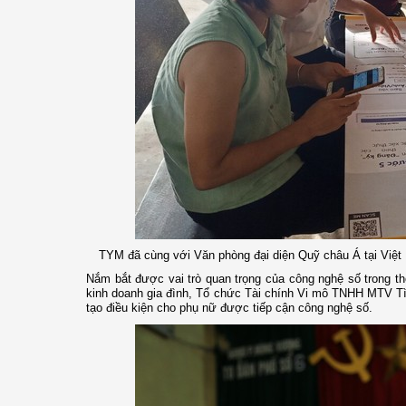
TYM đã cùng với Văn phòng đại diện Quỹ châu Á tại Việt 
Nắm bắt được vai trò quan trọng của công nghệ số trong thờ
kinh doanh gia đình, Tổ chức Tài chính Vi mô TNHH MTV T
tạo điều kiện cho phụ nữ được tiếp cận công nghệ số.