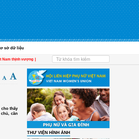
ơ sở dữ liệu
ịnh vượng
| Hội LHPN tỉnh Kiên Giang biểu dương phụ nữ tiêu biểu trong tham gi
 cho thấy
 chủ, cần
THƯ VIỆN HÌNH ẢNH