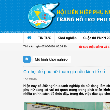
Truy cập nội dung luôn
TIN TỨC
Khởi nghiệp
Cuộc thi PNKN 2
Thứ sáu, ngày 07/08/2026
,
03:34:22
Từ 1/11, chuyển tiền từ 500 triệu đồng và 1.000 USD 
Mô hình khởi nghiệp
Cơ hội để phụ nữ tham gia nền kinh tế số
16/12/2020
Hiện nay có 200 nghìn doanh nghiệp do nữ đang làm chủ
phụ nữ đang có vai trò quan trọng trong phát triển kin
nhiều chính sách để thúc đẩy, trong đó, việc đào tạo c