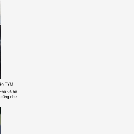
viên TYM
 chủ và hộ
c cũng như