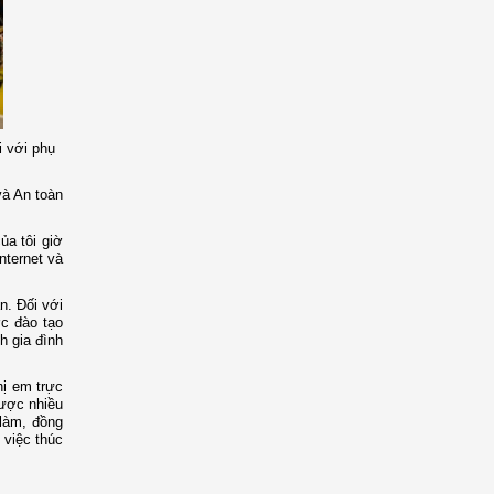
i với phụ
và An toàn
ủa tôi giờ
nternet và
n. Đối với
c đào tạo
 gia đình
ị em trực
được nhiều
 làm, đồng
 việc thúc