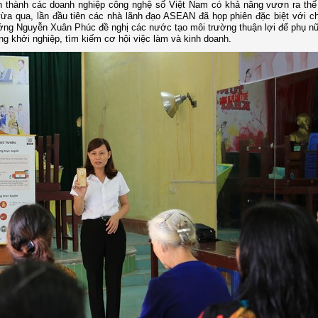
ình thành các doanh nghiệp công nghệ số Việt Nam có khả năng vươn ra thế
vừa qua, lần đầu tiên các nhà lãnh đạo ASEAN đã họp phiên đặc biệt với c
ướng Nguyễn Xuân Phúc đề nghị các nước tạo môi trường thuận lợi để phụ n
g khởi nghiệp, tìm kiếm cơ hội việc làm và kinh doanh.