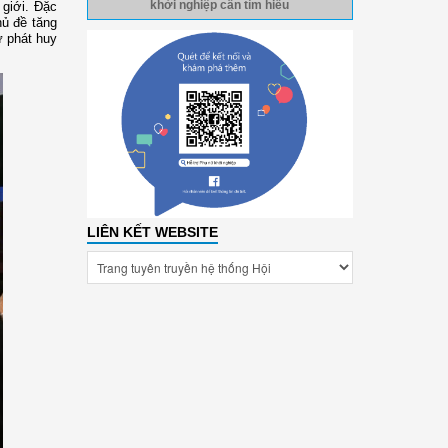
 giới. Đặc
khởi nghiệp cần tìm hiểu
hủ đề tăng
ữ phát huy
LIÊN KẾT WEBSITE