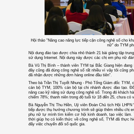
Hội thảo "Nâng cao năng lực tiếp cận công nghệ số cho kh
nữ" do TYM phố
Nội dung đào tạo được chia nhỏ thành 21 bài giảng tập trun
sử dụng Internet. Nội dung này được các chị em phụ nữ đánh 
Bà Vũ Thị Bình – thành viên TYM tại Bắc Giang hiện đang 
đây cũng đã dùng công nghệ số rất nhiều vì vậy tôi cũng ph
đã nhận được những đơn hàng online đầu tiên".
Theo bà Trần Thị Tuyết Nhung - Phó Tổng Giám đốc TYM, ch
cán bộ TYM, 100% cán bộ tại chi nhánh được đào tạo. Đ
nâng cao kỹ năng sử dụng công nghệ số. Trong đó khách h
chiếm 78%; thanh niên trong độ tuổi từ 18 đến 25, chưa có 
Bà Nguyễn Thị Thu Hiền, Uỷ viên Đoàn Chủ tịch Hội LHPN 
tiếp được thụ hưởng chương trình sẽ giúp thêm nhiều chị e
phụ nữ tự mình tìm kiếm cơ hội kinh doanh, tạo việc làm.
thời giúp họ có kiến thức về công nghệ số, TYM đã thực hi
đẩy việc chuyển đổi số quốc gia.