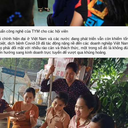
huấn công nghệ của TYM cho các hội viên
ài chính hiện đại ở Việt Nam và các nước đang phát triển vẫn còn khiếm tố
ệt, dịch bệnh Covid-19 đã tác động nặng nề đến các doanh nghiệp Việt Nam
 phải đối mặt với nhiều rào cản và thách thức, một trong số đó là không đ
yển hướng sang kinh doanh trực tuyến để vượt qua khủng hoảng.