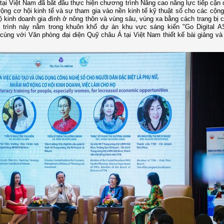
ại Việt Nam đã bắt đầu thực hiện chương trình Nâng cao năng lực tiếp cận
ng cơ hội kinh tế và sự tham gia vào nền kinh tế kỹ thuật số cho các cộn
ộ kinh doanh gia đình ở nông thôn và vùng sâu, vùng xa bằng cách trang bị 
 trình này nằm trong khuôn khổ dự án khu vực sáng kiến "Go Digital 
ùng với Văn phòng đại diện Quỹ châu Á tại Việt Nam thiết kế bài giảng v