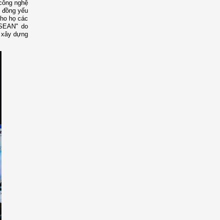
 công nghệ
g đồng yếu
cho họ các
ASEAN" do
à xây dựng