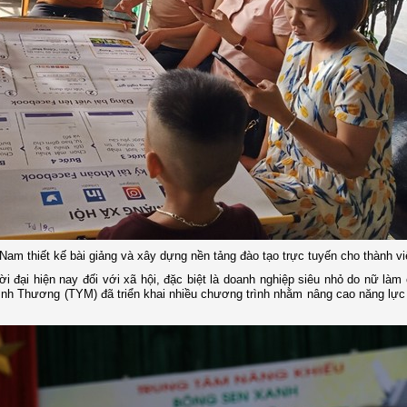
Nam thiết kế bài giảng và xây dựng nền tảng đào tạo trực tuyến cho thành 
i đại hiện nay đối với xã hội, đặc biệt là doanh nghiệp siêu nhỏ do nữ làm
ình Thương (TYM) đã triển khai nhiều chương trình nhằm nâng cao năng lự