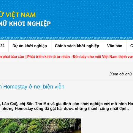
024
Dự án khởi nghiệp
Chính sách khởi nghiệp
Văn bản
C
báo cáo
| Phát triển kinh tế tư nhân - Đòn bẩy cho một Việt Nam thịnh vượng
| 
Xem cỡ chữ
h Homestay ở nơi biên viễn
t, Lào Cai), chị Sần Thó Mơ và gia đình còn khởi nghiệp với mô hình H
âu nhưng Homestay cũng đã gặt hái được những thành công nhất định.