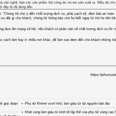
óa văn nghệ, bán các sản phẩm thủ công do chị em sản xuất ra. Điều đó cho 
 ở đây là rất đúng đắn.
t: "Chúng tôi chú ý đến chất lượng dịch vụ, phải sạch sẽ, đảm bảo an toàn
ưu đãi gì cho khách, chúng tôi thông báo cho họ biết ngay từ khi họ liên hệ
ng đưa lên mạng xã hội, nếu khách có phàn nàn về chất lượng dịch vụ thì m
 khảo cách làm hay ở nhiều nơi khác, để làm sao đem đến cho khách những tr
https://phunuvi
ể giai đoạn
Phụ nữ Khmer vượt khó, làm giàu từ tài nguyên bản địa
Khát vọng làm giàu từ kinh tế tập thể của phụ nữ vùng cao