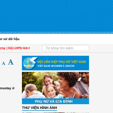
ơ sở dữ liệu
Hội LHPN tỉnh Kiên Giang biểu dương phụ nữ tiêu biểu trong tham gia đề án 939,
omestay ở
THƯ VIỆN HÌNH ẢNH