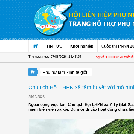
Truy cập nội dung luôn
TIN TỨC
Khởi nghiệp
Cuộc thi PNKN 2
Thứ sáu, ngày 07/08/2026
,
14:45:26
Từ 1/11, chuyển tiền từ 500 triệu đồng và 1.000 USD trở lên phải 
Phụ nữ làm kinh tế giỏi
Chủ tịch Hội LHPN xã tâm huyết với mô hìn
25/10/2023
Ngoài công việc làm Chủ tịch Hội LHPN xã Y Tý (Bát Xá
miền biên viễn xa xôi. Dù mới đi vào hoạt động chưa l