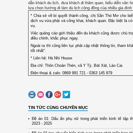
dẫn khách du lịch, đưa khách đi thăm quan, biểu diễn văn h
lựa chọn hướng đi làm du lịch cộng đồng của nhiều gia đình
* Chia sẻ về bí quyết thành công, chị Sần Thó Mơ cho biế
dịch vụ vừa phải và công khai, khách quan. Đặc biệt là có 
vụ.
Việc quảng cáo giới thiệu đến du khách cũng được chú trọ
điều chỉnh, khắc phục ngay.
Ngoài ra thì cũng liên tục phải cập nhật thông tin, tham
tốt nhất".
* Liên hệ: Hà Nhì House
Địa chỉ: Thôn Choản Thèn, xã Y Tý, Bát Xát, Lào Cai.
Điện thoại & zalo: 0869 991 721 - 0363 145 879
TIN TỨC CÙNG CHUYÊN MỤC
Đề án 01: Dấu ấn phụ nữ trong phát triển kinh tế tập th
2023 - 2025