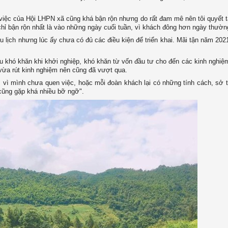
việc của Hội LHPN xã cũng khá bận rộn nhưng do rất đam mê nên tôi quyết 
 chỉ bận rộn nhất là vào những ngày cuối tuần, vì khách đông hơn ngày thườ
u lịch nhưng lúc ấy chưa có đủ các điều kiện để triển khai. Mãi tận năm 2021
u khó khăn khi khởi nghiệp, khó khăn từ vốn đầu tư cho đến các kinh nghiệ
 vừa rút kinh nghiệm nên cũng đã vượt qua.
 vì mình chưa quen việc, hoặc mỗi đoàn khách lại có những tính cách, sở 
cũng gặp khá nhiều bỡ ngỡ".