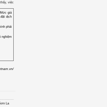
thấy, việc
. Mức giá
 đặt dịch
ình phải
ải nghiệm
etnam.vn/
 Sơn La