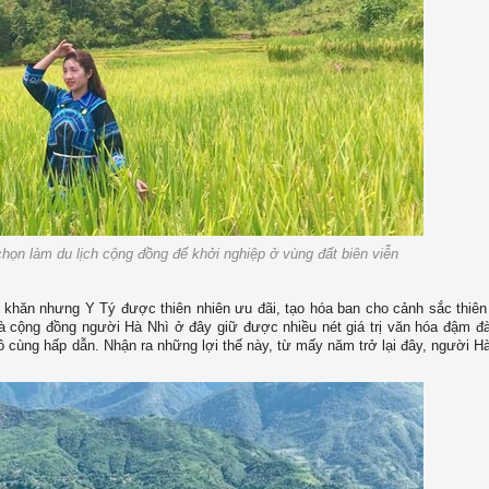
họn làm du lịch cộng đồng để khởi nghiệp ở vùng đất biên viễn
ó khăn nhưng Y Tý được thiên nhiên ưu đãi, tạo hóa ban cho cảnh sắc thiên
à cộng đồng người Hà Nhì ở đây giữ được nhiều nét giá trị văn hóa đậm đ
vô cùng hấp dẫn. Nhận ra những lợi thế này, từ mấy năm trở lại đây, người H