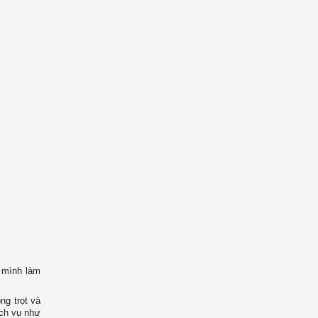
n mình làm
ng trọt và
ịch vụ như