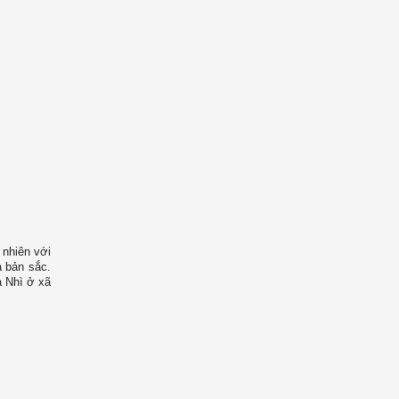
 nhiên với
à bản sắc.
à Nhì ở xã