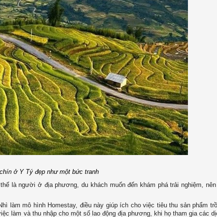
chín ở Y Tý đẹp như một bức tranh
i thế là người ở địa phương, du khách muốn đến khám phá trải nghiệm, nê
hì làm mô hình Homestay, điều này giúp ích cho việc tiêu thu sản phẩm trồ
 việc làm và thu nhập cho một số lao động địa phương, khi họ tham gia các d