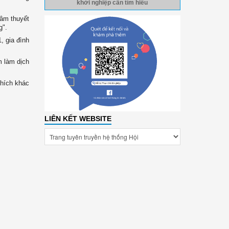
khởi nghiệp cần tìm hiểu
tâm thuyết
ng".
, gia đình
m làm dịch
thích khác
LIÊN KẾT WEBSITE