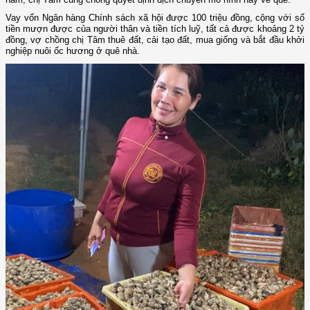
Vay vốn Ngân hàng Chính sách xã hội được 100 triệu đồng, cộng với số
tiền mượn được của người thân và tiền tích luỹ, tất cả được khoảng 2 tỷ
đồng, vợ chồng chị Tâm thuê đất, cải tạo đất, mua giống và bắt đầu khởi
nghiệp nuôi ốc hương ở quê nhà.