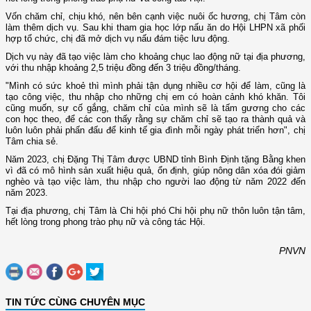
Vốn chăm chỉ, chịu khó, nên bên cạnh việc nuôi ốc hương, chị Tâm còn
làm thêm dịch vụ. Sau khi tham gia học lớp nấu ăn do Hội LHPN xã phối
hợp tổ chức, chị đã mở dịch vụ nấu đám tiệc lưu động.
Dịch vụ này đã tạo việc làm cho khoảng chục lao động nữ tại địa phương,
với thu nhập khoảng 2,5 triệu đồng đến 3 triệu đồng/tháng.
"Mình có sức khoẻ thì mình phải tận dụng nhiều cơ hội để làm, cũng là
tạo công việc, thu nhập cho những chị em có hoàn cảnh khó khăn. Tôi
cũng muốn, sự cố gắng, chăm chỉ của mình sẽ là tấm gương cho các
con học theo, để các con thấy rằng sự chăm chỉ sẽ tạo ra thành quả và
luôn luôn phải phấn đấu để kinh tế gia đình mỗi ngày phát triển hơn", chị
Tâm chia sẻ.
Năm 2023, chị Đặng Thị Tâm được UBND tỉnh Bình Định tặng Bằng khen
vì đã có mô hình sản xuất hiệu quả, ổn định, giúp nông dân xóa đói giảm
nghèo và tạo việc làm, thu nhập cho người lao động từ năm 2022 đến
năm 2023.
Tại địa phương, chị Tâm là Chi hội phó Chi hội phụ nữ thôn luôn tận tâm,
hết lòng trong phong trào phụ nữ và công tác Hội.
PNVN
TIN TỨC CÙNG CHUYÊN MỤC