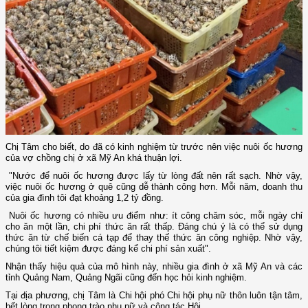
Chị Tâm cho biết, do đã có kinh nghiệm từ trước nên việc nuôi ốc hương
của vợ chồng chị ở xã Mỹ An khá thuận lợi.
"Nước để nuôi ốc hương được lấy từ lòng đất nên rất sạch. Nhờ vậy,
việc nuôi ốc hương ở quê cũng dễ thành công hơn. Mỗi năm, doanh thu
của gia đình tôi đạt khoảng 1,2 tỷ đồng.
Nuôi ốc hương có nhiều ưu điểm như: ít công chăm sóc, mỗi ngày chỉ
cho ăn một lần, chi phí thức ăn rất thấp. Đáng chú ý là có thể sử dụng
thức ăn từ chế biến cá tạp để thay thế thức ăn công nghiệp. Nhờ vậy,
chúng tôi tiết kiệm được đáng kể chi phí sản xuất".
Nhận thấy hiệu quả của mô hình này, nhiều gia đình ở xã Mỹ An và các
tỉnh Quảng Nam, Quảng Ngãi cũng đến học hỏi kinh nghiệm.
Tại địa phương, chị Tâm là Chi hội phó Chi hội phụ nữ thôn luôn tận tâm,
hết lòng trong phong trào phụ nữ và công tác Hội.