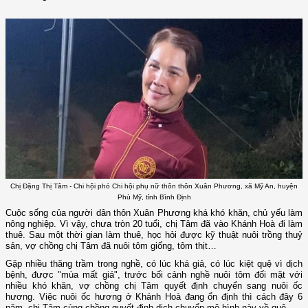
Chị Đặng Thị Tâm - Chi hội phó Chi hội phụ nữ thôn thôn Xuân Phương, xã Mỹ An, huyện
Phù Mỹ, tỉnh Bình Định
Cuộc sống của người dân thôn Xuân Phương khá khó khăn, chủ yếu làm
nông nghiệp. Vì vậy, chưa tròn 20 tuổi, chị Tâm đã vào Khánh Hoà đi làm
thuê. Sau một thời gian làm thuê, học hỏi được kỹ thuật nuôi trồng thuỷ
sản, vợ chồng chị Tâm đã nuôi tôm giống, tôm thịt…
Gặp nhiều thăng trầm trong nghề, có lúc khá giả, có lúc kiệt quệ vì dịch
bệnh, được "mùa mất giá", trước bối cảnh nghề nuôi tôm đối mặt với
nhiều khó khăn, vợ chồng chị Tâm quyết định chuyển sang nuôi ốc
hương. Việc nuôi ốc hương ở Khánh Hoà đang ổn định thì cách đây 6
năm, chị Tâm cùng chồng quyết định dịch chuyển mô hình này về quê.