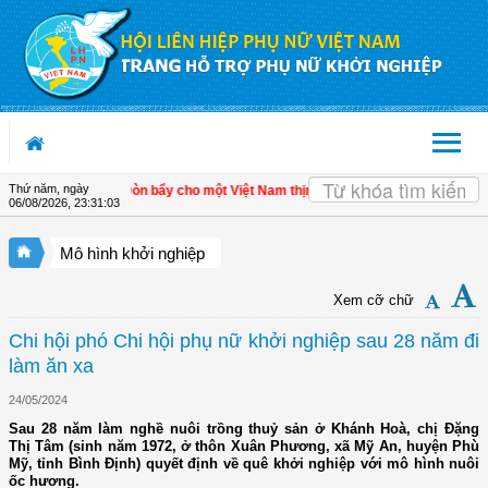
Truy cập nội dung luôn
Thứ năm, ngày
n kinh tế tư nhân - Đòn bẩy cho một Việt Nam thịnh vượng
| Hội LHPN tỉnh Kiên G
06/08/2026
,
23:31:03
Mô hình khởi nghiệp
Xem cỡ chữ
Chi hội phó Chi hội phụ nữ khởi nghiệp sau 28 năm đi
làm ăn xa
24/05/2024
Sau 28 năm làm nghề nuôi trồng thuỷ sản ở Khánh Hoà, chị Đặng
Thị Tâm (sinh năm 1972, ở thôn Xuân Phương, xã Mỹ An, huyện Phù
Mỹ, tỉnh Bình Định) quyết định về quê khởi nghiệp với mô hình nuôi
ốc hương.