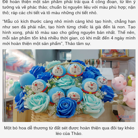
Để hoàn thiện một sản phẩm phải trải qua 4 công đoạn, từ lên ý
tưởng và vẽ phác thảo; chuẩn bị nguyên liệu với màu phù hợp; nặn
thô; ráp các chi tiết và tô màu những chi tiết nhỏ.
“Mẫu có kích thước càng nhỏ mình càng khó tạo hình, chẳng hạn
như sen đá phải nắn, tạo hình từng chiếc lá già đến lá non. Tạo
hình xong, phải tô màu sao cho giống nguyên bản nhất. Thế nên,
mỗi sản phẩm tốn khá nhiều thời gian, có khi mất đến 4 ngày mình
mới hoàn thiện một sản phẩm”, Thảo tâm sự.
Một bó hoa dễ thương từ đất sét được hoàn thiện qua đôi tay khéo
léo của Thảo.