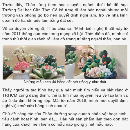
Trước đây, Thảo từng theo học chuyên ngành thiết kế đồ họa
Trường Đại học Cần Thơ. Cô kể từng đi làm bên ngoài nhưng môi
trường văn phòng gò bó nên quyết định nghỉ làm, trở về nhà kinh
doanh đồ handmade làm bằng đất sét.
Về cơ duyên với nghề, Thảo chia sẻ: “Mình biết nghệ thuật này từ
năm 2011 thông qua các trang mạng xã hội. Thời điểm đó, mình chỉ
tranh thủ thời gian rảnh rỗi làm đồ trang trí tặng người thân, bạn bè.
Những mẫu sen đá bằng đất sét trông y như thật
Thấy người ta tạo hình hay quá nên mình tìm hiểu và biết rằng ở
TP.HCM cũng đang thịnh, thế là tìm mua nguyên liệu về tập làm và
ấp ủ dự định khởi nghiệp. Mãi tới năm 2018, mình mới quyết định
nghỉ việc mở cửa hàng kinh doanh”.
Chủ đề sáng tác của Thảo thường xoay quanh nhân vật hoạt hình,
tiểu cảnh hoạt hình, sen đá,... Hầu hết sản phẩm làm theo đơn đặt
hàng của khách nên hiếm có mẫu nào giống y hệt mẫu nào.