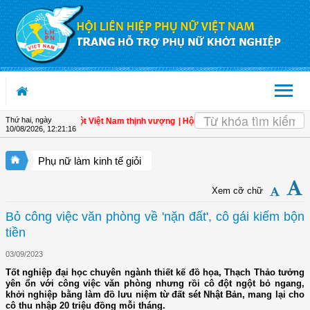
Truy cập nội dung luôn
Thứ hai, ngày
ân - Đòn bẩy cho một Việt Nam thịnh vượng
| Hội LHPN tỉnh Kiên Giang biểu dươn
10/08/2026
,
12:21:17
Phụ nữ làm kinh tế giỏi
Xem cỡ chữ
Bỏ công việc văn phòng về 'nặn đất', cô gái kiếm bộn
tiền
03/09/2023
Tốt nghiệp đại học chuyên ngành thiết kế đồ họa, Thạch Thảo tưởng
yên ổn với công việc văn phòng nhưng rồi cô đột ngột bỏ ngang,
khởi nghiệp bằng làm đồ lưu niệm từ đất sét Nhật Bản, mang lại cho
cô thu nhập 20 triệu đồng mỗi tháng.