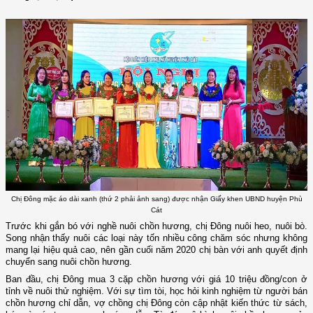
Chị Đông mặc áo dài xanh (thứ 2 phải ảnh sang) được nhận Giấy khen UBND huyện Phù
Cát
Trước khi gắn bó với nghề nuôi chồn hương, chị Đông nuôi heo, nuôi bò.
Song nhận thấy nuôi các loại này tốn nhiều công chăm sóc nhưng không
mang lại hiệu quả cao, nên gần cuối năm 2020 chị bàn với anh quyết định
chuyển sang nuôi chồn hương.
Ban đầu, chị Đông mua 3 cặp chồn hương với giá 10 triệu đồng/con ở
tỉnh về nuôi thử nghiệm. Với sự tìm tòi, học hỏi kinh nghiệm từ người bán
chồn hương chỉ dẫn, vợ chồng chị Đông còn cập nhật kiến thức từ sách,