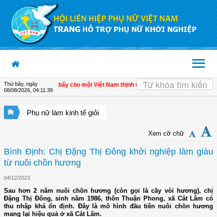
Truy cập nội dung luôn
Thứ bảy, ngày
kinh tế tư nhân - Đòn bẩy cho một Việt Nam thịnh vượng
| Hội LHPN tỉnh Kiên Gi
08/08/2026
,
04:11:40
Phụ nữ làm kinh tế giỏi
Xem cỡ chữ
Bình Định: Chị Đặng Thị Đông khởi nghiệp làm giàu
từ nuôi chồn hương
04/12/2023
Sau hơn 2 năm nuôi chồn hương (còn gọi là cầy vòi hương), chị
Đặng Thị Đông, sinh năm 1986, thôn Thuận Phong, xã Cát Lâm có
thu nhập khá ổn định. Đây là mô hình đầu tiên nuôi chồn hương
mang lại hiệu quả ở xã Cát Lâm.