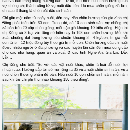
báo và các trang mạng hướng dẫn. Từ đó, mô hình nuôi chồn hương của
vợ chồng chị thành công từ vụ nuôi đầu tiên. Do mua chồn giống đã lớn,
chỉ sau 3 tháng là chồn bắt đầu sinh sản.
Chỉ gần một năm từ ngày nuôi, đến nay, đàn chồn hương của gia đình chị
Đông phát triển trên 30 con. Trong đó, có 10 con sinh sản, vợ chồng chị
đã bán trên 20 cặp chồn giống, mỗi cặp giá khoảng 10 triệu đồng. Hiện tại
chị Đông có 3 trại với tổng số hiện nay là 193 con chồn hương. Mỗi khi
xuất chuồng đạt trọng lượng tiêu chuẩn khoảng 3 - 4 kg/con, trị giá mỗi
con từ 5 – 12 triệu đồng tùy theo giá trị mỗi con. Chồn hương của chị nuôi
được nhiều người ở địa phương và các huyện lân cận đến mua cung cấp
cho các nhà hàng, quán ăn và xuất đi các tỉnh Nghệ An, Gia Lai, Đắk
Lắk…
Chị Đông cho biết: “So với các vật nuôi khác, chồn là loài dễ nuôi, lợi
nhuận cao. Hướng sắp tới sẽ mở rộng ra để vừa nuôi chồn sinh sản, vừa
nuôi chồn thương phẩm để bán. Nếu nuôi 10 con chồn sinh sản, mỗi năm
sau khi trừ chi phí thu nhập khoảng 150 triệu đồng”.