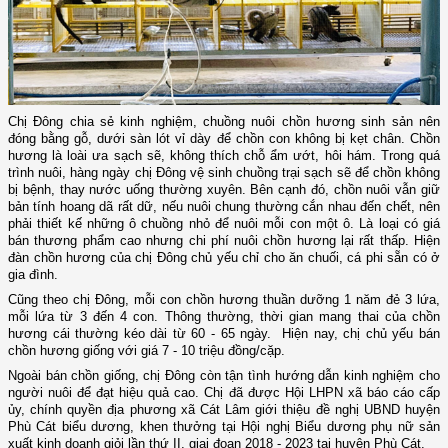
Chị Đông chia sẻ kinh nghiệm, chuồng nuôi chồn hương sinh sản nên
đóng bằng gỗ, dưới sàn lót vỉ dày để chồn con không bị kẹt chân. Chồn
hương là loài ưa sạch sẽ, không thích chỗ ẩm ướt, hôi hám. Trong quá
trình nuôi, hàng ngày chị Đông vệ sinh chuồng trại sạch sẽ để chồn không
bị bệnh, thay nước uống thường xuyên. Bên cạnh đó, chồn nuôi vẫn giữ
bản tính hoang dã rất dữ, nếu nuôi chung thường cắn nhau đến chết, nên
phải thiết kế những ô chuồng nhỏ để nuôi mỗi con một ô. Là loại có giá
bán thương phẩm cao nhưng chi phí nuôi chồn hương lại rất thấp. Hiện
đàn chồn hương của chị Đông chủ yếu chỉ cho ăn chuối, cá phi sẵn có ở
gia đình.
Cũng theo chị Đông, mỗi con chồn hương thuần dưỡng 1 năm đẻ 3 lứa,
mỗi lứa từ 3 đến 4 con. Thông thường, thời gian mang thai của chồn
hương cái thường kéo dài từ 60 - 65 ngày. Hiện nay, chị chủ yếu bán
chồn hương giống với giá 7 - 10 triệu đồng/cặp.
Ngoài bán chồn giống, chị Đông còn tận tình hướng dẫn kinh nghiệm cho
người nuôi để đạt hiệu quả cao. Chị đã được Hội LHPN xã báo cáo cấp
ủy, chính quyền địa phương xã Cát Lâm giới thiệu đề nghị UBND huyện
Phù Cát biểu dương, khen thưởng tại Hội nghị Biểu dương phụ nữ sản
xuất kinh doanh giỏi lần thứ II, giai đoạn 2018 - 2023 tại huyện Phù Cát.