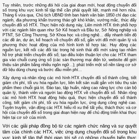
Tuy nhiên, trước những đòi hỏi của giai đoạn mới, hoạt động chuyển đổi
số trong khu vực kinh tế tập thể cần phải quyết liệt, mạnh mẽ hơn nữa.
Tháng 6 vừa qua, Chủ tịch UBND tỉnh ban hành văn bản 1850 chỉ đạo các
ngành, địa phương khẩn trương tháo gỡ khó khăn, vướng mắc, thúc đẩy
chuyển đổi số HTX. Thực hiện nội dung này, Liên minh HTX tỉnh phối hợp
với các ngành liên quan như Sở Kế hoạch và Đầu tư, Sở Nông nghiệp và
PTNT, Sở Công Thương, Sở Khoa học và công nghệ… đẩy nhanh tiến độ
các đề án, dự án, kế hoạch về chuyển đổi số, gắn với đổi mới quản lý và
phương thức hoạt động của mô hình kinh tế hợp tác. Huy động các
nguồn lực, kết nối các đối tác trong hệ sinh thái đổi mới sáng tạo nhằm
hỗ trợ phát triển chuyển đổi số; tạo điều kiện thuận lợi cho các HTX tham
gia vào chuỗi cung ứng số (các sàn thương mại điện tử, website để giới
thiệu sản phẩm bằng nhiều ngôn ngữ...); phát triển một số nền tảng cơ sở
dữ liệu dùng chung và bước đầu miễn phí...
Xây dựng và nhân rộng các mô hình HTX chuyển đổi số thành công, tiết
giảm chi phí, tối ưu hóa nguồn lực, liên kết sản xuất gắn với tiêu thụ sản
phẩm theo chuỗi giá trị. Đào tạo, tập huấn, nâng cao năng lực cho cán bộ
quản lý, thành viên và người lao động HTX về chuyển đổi số. Nhân rộng
các mô hình HTX hoạt động hiệu quả, thực hiện chuyển đổi số thành
công, tiết giảm chi phí, tối ưu hóa nguồn lực, ứng dụng công nghệ cao.
Tuyên truyền, vận động các HTX hiểu rõ xu thế tất yếu, thách thức và cơ
hội của chuyển đổi số trong giai đoạn hiện nay để chủ động triển khai thực
hiện tại cơ sở của mình.
Với các giải pháp đồng bộ từ các ngành chức năng và sự quyết
tâm của chính các HTX, việc ứng dụng chuyển đổi số trong khu
vực kinh tế tập thể thời gian tới sẽ có những chuyển biến thực