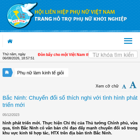
Truy cập nội dung luôn
Thứ năm, ngày
iển kinh tế tư nhân - Đòn bẩy cho một Việt Nam thịnh vượng
| Hội LHPN tỉnh Kiê
06/08/2026
,
18:57:51
Phụ nữ làm kinh tế giỏi
Xem cỡ chữ
Bắc Ninh: Chuyển đổi số thích nghi với tình hình phát
triển mới
05/12/2023
hình phát triển mới. Thực hiện Chỉ thị của Thủ tướng Chính phủ, vừa
qua, tỉnh Bắc Ninh có văn bản chỉ đạo đẩy mạnh chuyển đổi số trong
khu vực kinh tế hợp tác, HTX trên địa bàn tỉnh Bắc Ninh.