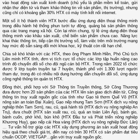
vào hoạt động sản xuất kinh doanh (chủ yếu là phần mềm kế toán, gửi
nhận thư điện tử và tham khảo thông tin về sản phẩm, thị trường), nhưng
cũng chỉ có khoảng gần 30% HTX có máy tính kết nối internet.
Một số ít hộ thành viên HTX bước đầu ứng dụng điện thoại thông minh
trong điều hành hệ thống phun tưới tự động, quảng bá sản phẩm thông
qua các trang mạng xã hội. Còn lại nhìn chung, tỷ lệ ứng dụng điện thoại
thông minh vào khâu sản xuất, chế biến sản phẩm chưa cao. Năng lực
khai thác thông tin, tiếp cận thị trường số, làm việc trên môi trường mạng
hay mức độ sẵn sàng đổi mới khoa học, kỹ thuật còn rất hạn chế.
Chia sẻ khó khăn với các HTX, theo ông Phạm Minh Hiền, Phó Chủ tịch
Liên minh HTX tỉnh, đơn vị tích cực tổ chức các lớp tập huấn nâng cao
trình độ chuyển đổi số cho đội ngũ cán bộ HTX. Trong năm 2022 tổ chức
được 9 lớp tuyên truyền tại 7 huyện, thành phố với 1.300 lượt người
tham dự, trong đó có nhiều nội dung hướng dẫn chuyển đổi số, ứng dụng
công nghệ thông tin quản trị HTX.
Đồng thời, phối hợp với Sở Thông tin Truyền thông, Sở Công Thương
đưa được hơn 20 sản phẩm của các HTX lên sàn giao dịch điện tử, Cổng
thông tin truy xuất nguồn gốc của tỉnh như Gạo tẻ thơm Quế Võ (HTX
nông sản an toàn Đại Xuân), Gạo nếp nhung Tam Sơn (HTX dịch vụ nông
nghiệp thôn Tam Sơn), rau, củ, quả hành tỏi (HTX dịch vụ nông nghiệp An
Trụ), dưa chuột (HTX sản xuất rau, củ, quả an toàn Liên Ấp), bánh gio,
bánh cuốn, phở khô, bún khô (HTX Đầu tư và Phát triển nông nghiệp
Khương Huy), gạo nếp cái Hoa vàng (HTX dịch vụ nông nghiệp Đức Lân)
… Tư vấn hỗ trợ giúp các HTX xây dựng phương án sản xuất hoạt động
hiệu quả theo chuỗi giá trị, đến nay có trên 30 HTX có sản phẩm đạt tiêu
chuẩn OCOP, VIETGAP…gắn với truy xuất nguồn gốc.