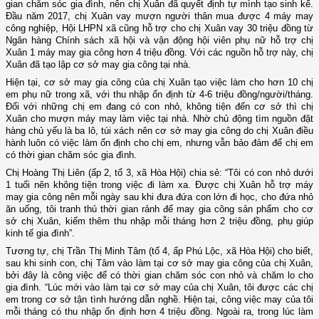
gian chăm sóc gia đình, nên chị Xuân đã quyết định tự mình tạo sinh kế.
Đầu năm 2017, chị Xuân vay mượn người thân mua được 4 máy may
công nghiệp, Hội LHPN xã cũng hỗ trợ cho chị Xuân vay 30 triệu đồng từ
Ngân hàng Chính sách xã hội và vận động hội viên phụ nữ hỗ trợ chị
Xuân 1 máy may gia công hơn 4 triệu đồng. Với các nguồn hỗ trợ này, chị
Xuân đã tạo lập cơ sở may gia công tại nhà.
Hiện tại, cơ sở may gia công của chị Xuân tạo việc làm cho hơn 10 chị
em phụ nữ trong xã, với thu nhập ổn định từ 4-6 triệu đồng/người/tháng.
Đối với những chị em đang có con nhỏ, không tiện đến cơ sở thì chị
Xuân cho mượn máy may làm việc tại nhà. Nhờ chủ động tìm nguồn đặt
hàng chủ yếu là ba lô, túi xách nên cơ sở may gia công do chị Xuân điều
hành luôn có việc làm ổn định cho chị em, nhưng vẫn bảo đảm để chị em
có thời gian chăm sóc gia đình.
Chị Hoàng Thị Liên (ấp 2, tổ 3, xã Hòa Hội) chia sẻ: “Tôi có con nhỏ dưới
1 tuổi nên không tiện trong việc đi làm xa. Được chị Xuân hỗ trợ máy
may gia công nên mỗi ngày sau khi đưa đứa con lớn đi học, cho đứa nhỏ
ăn uống, tôi tranh thủ thời gian rảnh để may gia công sản phẩm cho cơ
sở chị Xuân, kiếm thêm thu nhập mỗi tháng hơn 2 triệu đồng, phụ giúp
kinh tế gia đình”.
Tương tự, chị Trần Thị Minh Tâm (tổ 4, ấp Phú Lộc, xã Hòa Hội) cho biết,
sau khi sinh con, chị Tâm vào làm tại cơ sở may gia công của chị Xuân,
bởi đây là công việc để có thời gian chăm sóc con nhỏ và chăm lo cho
gia đình. “Lúc mới vào làm tại cơ sở may của chị Xuân, tôi được các chị
em trong cơ sở tận tình hướng dẫn nghề. Hiện tại, công việc may của tôi
mỗi tháng có thu nhập ổn định hơn 4 triệu đồng. Ngoài ra, trong lúc làm