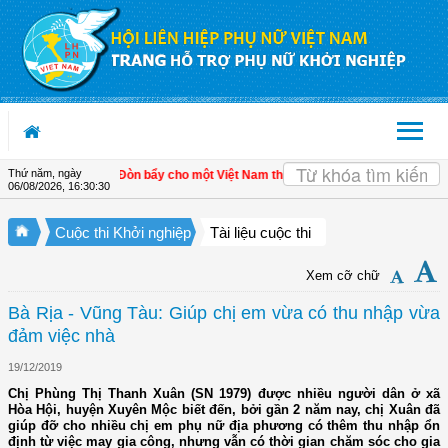
Truy cập nội dung luôn
Thứ năm, ngày
iển kinh tế tư nhân - Đòn bẩy cho một Việt Nam thịnh vượng
| Hội LHPN tỉnh Kiên
06/08/2026
,
16:30:30
Cuộc thi Khởi nghiệp
Tài liệu cuộc thi
Xem cỡ chữ
Bà Rịa - Vũng Tàu: Giúp chị em vừa có thu nhập vừa
đảm việc nhà
19/12/2019
Chị Phùng Thị Thanh Xuân (SN 1979) được nhiều người dân ở xã
Hòa Hội, huyện Xuyên Mộc biết đến, bởi gần 2 năm nay, chị Xuân đã
giúp đỡ cho nhiều chị em phụ nữ địa phương có thêm thu nhập ổn
định từ việc may gia công, nhưng vẫn có thời gian chăm sóc cho gia