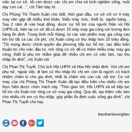
việc tại cơ sở, tôi còn được các chị em chia sẻ kinh nghiệm sống, nuôi
dạy con cái…”, chị Tâm bày tỏ.
Chị Phùng Thị Thanh Xuân cho biết, thời gian đầu, cơ sở chỉ có 4 máy
may nên gặp rất nhiều khó khăn, thiếu máy móc, thiết bị, nguồn hàng…
Sau 2 năm đi vào hoạt động, được sự hỗ trợ của người thân và Hội
LHPN xã, hiện tại cơ sở đã có được 10 máy may gia công với lượng đơn
hàng ổn định. Trung bình mỗi tháng, từ các sản phẩm may gia công sau
khi trừ tất cả các chi phí, chị Xuân cũng có thu nhập hơn 10 triệu đồng.
“Tôi mong được chính quyền địa phương tiếp tục hỗ trợ, tạo điều kiện
thuận lợi cho việc đầu tư, mở rộng cơ sở để có thêm nhiều máy may gia
công, thiết bị phụ trợ nhằm giúp đỡ nhiều chị em có việc làm, tạo thu
nhập ổn định”, chị Xuân nói.
Chị Phan Thị Tuyết, Chủ tịch Hội LHPN xã Hòa Hội nhận định: Với chị em
phụ nữ, ngoài việc đi làm có thu nhập thì chị em còn là người có trách
nhiệm chăm lo cho gia đình, nhất là chăm sóc con cái, nội trợ. Cơ sở
may của chị Phùng Thị Thanh Xuân đã tạo điều kiện cho nhiều chị em
thực hiện được chức trách này. “Thời gian tới, Hội LHPN xã sẽ tiếp tục
hỗ trợ chị Xuân mở rộng cơ sở may gia công. Qua đó, tạo thêm việc làm
cho nhiều chị em có thu nhập, góp phần ổn định cuộc sống gia đình”, chị
Phan Thị Tuyết cho hay.
baobariavungtau