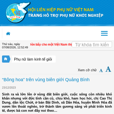
Truy cập nội dung luôn
Thứ sáu, ngày
ển kinh tế tư nhân - Đòn bẩy cho một Việt Nam thịnh vượng
| Hội LHPN tỉnh Kiên
07/08/2026
,
12:52:49
Phụ nữ làm kinh tế giỏi
Xem cỡ chữ
“Bông hoa” trên vùng biên giới Quảng Bình
23/12/2023
Sinh ra và lớn lên ở vùng đất biên giới, cuộc sống còn nhiều khó
khăn nhưng với đức tính cần cù, chịu khó, ham học hỏi, chị Cao Thị
Dung, dân tộc Chứt, ở bản Bãi Dinh, xã Dân Hóa, huyện Minh Hóa đã
vươn lên thoát nghèo, trở thành tấm gương sáng về phát triển kinh
tế, được bà con nơi đây noi theo…