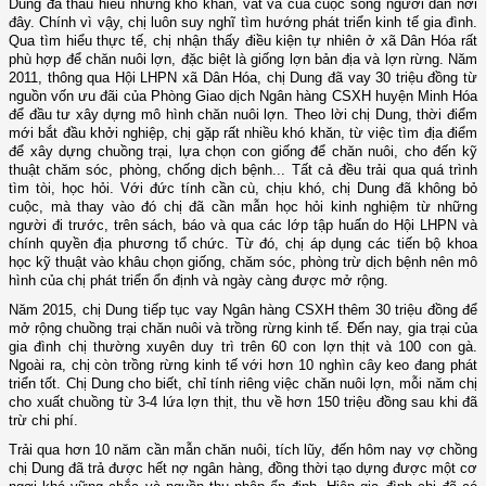
Dung đã thấu hiểu những khó khăn, vất vả của cuộc sống người dân nơi
đây. Chính vì vậy, chị luôn suy nghĩ tìm hướng phát triển kinh tế gia đình.
Qua tìm hiểu thực tế, chị nhận thấy điều kiện tự nhiên ở xã Dân Hóa rất
phù hợp để chăn nuôi lợn, đặc biệt là giống lợn bản địa và lợn rừng. Năm
2011, thông qua Hội LHPN xã Dân Hóa, chị Dung đã vay 30 triệu đồng từ
nguồn vốn ưu đãi của Phòng Giao dịch Ngân hàng CSXH huyện Minh Hóa
để đầu tư xây dựng mô hình chăn nuôi lợn. Theo lời chị Dung, thời điểm
mới bắt đầu khởi nghiệp, chị gặp rất nhiều khó khăn, từ việc tìm địa điểm
để xây dựng chuồng trại, lựa chọn con giống để chăn nuôi, cho đến kỹ
thuật chăm sóc, phòng, chống dịch bệnh... Tất cả đều trải qua quá trình
tìm tòi, học hỏi. Với đức tính cần cù, chịu khó, chị Dung đã không bỏ
cuộc, mà thay vào đó chị đã cần mẫn học hỏi kinh nghiệm từ những
người đi trước, trên sách, báo và qua các lớp tập huấn do Hội LHPN và
chính quyền địa phương tổ chức. Từ đó, chị áp dụng các tiến bộ khoa
học kỹ thuật vào khâu chọn giống, chăm sóc, phòng trừ dịch bệnh nên mô
hình của chị phát triển ổn định và ngày càng được mở rộng.
Năm 2015, chị Dung tiếp tục vay Ngân hàng CSXH thêm 30 triệu đồng để
mở rộng chuồng trại chăn nuôi và trồng rừng kinh tế. Đến nay, gia trại của
gia đình chị thường xuyên duy trì trên 60 con lợn thịt và 100 con gà.
Ngoài ra, chị còn trồng rừng kinh tế với hơn 10 nghìn cây keo đang phát
triển tốt. Chị Dung cho biết, chỉ tính riêng việc chăn nuôi lợn, mỗi năm chị
cho xuất chuồng từ 3-4 lứa lợn thịt, thu về hơn 150 triệu đồng sau khi đã
trừ chi phí.
Trải qua hơn 10 năm cần mẫn chăn nuôi, tích lũy, đến hôm nay vợ chồng
chị Dung đã trả được hết nợ ngân hàng, đồng thời tạo dựng được một cơ