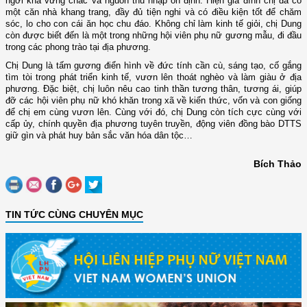
ngơi khá vững chắc và nguồn thu nhập ổn định. Hiện gia đình chị đã có
một căn nhà khang trang, đầy đủ tiện nghi và có điều kiện tốt để chăm
sóc, lo cho con cái ăn học chu đáo. Không chỉ làm kinh tế giỏi, chị Dung
còn được biết đến là một trong những hội viên phụ nữ gương mẫu, đi đầu
trong các phong trào tại địa phương.
Chị Dung là tấm gương điển hình về đức tính cần cù, sáng tạo, cố gắng
tìm tòi trong phát triển kinh tế, vươn lên thoát nghèo và làm giàu ở địa
phương. Đặc biệt, chị luôn nêu cao tinh thần tương thân, tương ái, giúp
đỡ các hội viên phụ nữ khó khăn trong xã về kiến thức, vốn và con giống
để chị em cùng vươn lên. Cùng với đó, chị Dung còn tích cực cùng với
cấp ủy, chính quyền địa phương tuyên truyền, động viên đồng bào DTTS
giữ gìn và phát huy bản sắc văn hóa dân tộc…
Bích Thảo
TIN TỨC CÙNG CHUYÊN MỤC