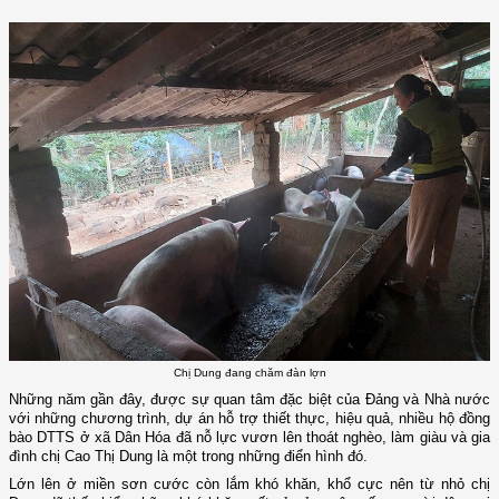
Chị Dung đang chăm đàn lợn
Những năm gần đây, được sự quan tâm đặc biệt của Đảng và Nhà nước
với những chương trình, dự án hỗ trợ thiết thực, hiệu quả, nhiều hộ đồng
bào DTTS ở xã Dân Hóa đã nỗ lực vươn lên thoát nghèo, làm giàu và gia
đình chị Cao Thị Dung là một trong những điển hình đó.
Lớn lên ở miền sơn cước còn lắm khó khăn, khổ cực nên từ nhỏ chị