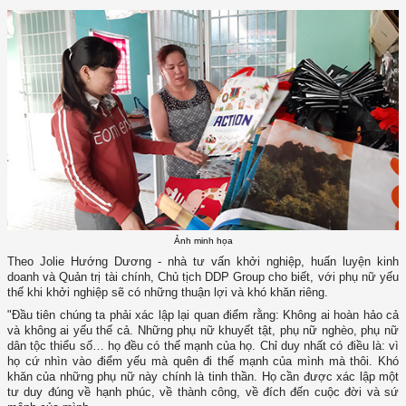
Ảnh minh họa
Theo Jolie Hướng Dương - nhà tư vấn khởi nghiệp, huấn luyện kinh
doanh và Quản trị tài chính, Chủ tịch DDP Group cho biết, với phụ nữ yếu
thế khi khởi nghiệp sẽ có những thuận lợi và khó khăn riêng.
"Đầu tiên chúng ta phải xác lập lại quan điểm rằng: Không ai hoàn hảo cả
và không ai yếu thế cả. Những phụ nữ khuyết tật, phụ nữ nghèo, phụ nữ
dân tộc thiểu số… họ đều có thế mạnh của họ. Chỉ duy nhất có điều là: vì
họ cứ nhìn vào điểm yếu mà quên đi thế mạnh của mình mà thôi. Khó
khăn của những phụ nữ này chính là tinh thần. Họ cần được xác lập một
tư duy đúng về hạnh phúc, về thành công, về đích đến cuộc đời và sứ