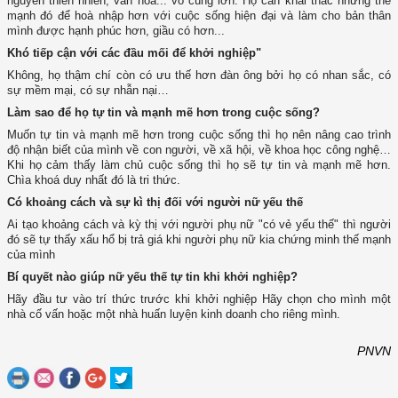
nguyên thiên nhiên, văn hoá... vô cùng lớn. Họ cần khai thác những thế
mạnh đó để hoà nhập hơn với cuộc sống hiện đại và làm cho bản thân
mình được hạnh phúc hơn, giầu có hơn...
Khó tiếp cận với các đầu mối để khởi nghiệp"
Không, họ thậm chí còn có ưu thế hơn đàn ông bởi họ có nhan sắc, có
sự mềm mại, có sự nhẫn nại…
Làm sao để họ tự tin và mạnh mẽ hơn trong cuộc sống?
Muốn tự tin và mạnh mẽ hơn trong cuộc sống thì họ nên nâng cao trình
độ nhận biết của mình về con người, về xã hội, về khoa học công nghệ…
Khi họ cảm thấy làm chủ cuộc sống thì họ sẽ tự tin và mạnh mẽ hơn.
Chìa khoá duy nhất đó là tri thức.
Có khoảng cách và sự kì thị đối với người nữ yếu thế
Ai tạo khoảng cách và kỳ thị với người phụ nữ "có vẻ yếu thế" thì người
đó sẽ tự thấy xấu hổ bị trả giá khi người phụ nữ kia chứng minh thế mạnh
của mình
Bí quyết nào giúp nữ yếu thế tự tin khi khởi nghiệp?
Hãy đầu tư vào trí thức trước khi khởi nghiệp Hãy chọn cho mình một
nhà cố vấn hoặc một nhà huấn luyện kinh doanh cho riêng mình.
PNVN