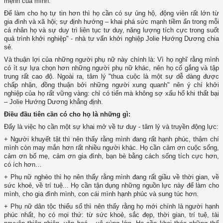
mệnh của mình.
Để làm cho họ tự tin hơn thì họ cần có sự ủng hộ, động viên rất lớn từ
gia đình và xã hội; sự định hướng – khai phá sức mạnh tiềm ẩn trong mỗi
cá nhân họ và sự duy trì liên tục tư duy, năng lượng tích cực trong suốt
quả trình khởi nghiệp" - nhà tư vấn khởi nghiệp Jolie Hướng Dương chia
sẻ.
Và thuận lợi của những người phụ nữ này chính là: Vì họ nghĩ rằng mình
có ít sự lựa chọn hơn những người phụ nữ khác, nên họ cố gắng và tập
trung rất cao độ. Ngoài ra, tâm lý "thua cuộc là một sự dễ dàng được
chấp nhận, đồng thuận bởi những người xung quanh" nên ý chí khởi
nghiệp của họ rất vững vàng: chỉ có tiến mà không sợ xấu hổ khi thất bại
– Jolie Hướng Dương khẳng định.
Điều đầu tiên cần có cho họ là những gì:
Đấy là việc họ cần một sự khai mở về tư duy - tâm lý và truyền động lực:
+ Người khuyết tật thì nên thấy rằng mình đang rất hạnh phúc, thậm chí
mình còn may mắn hơn rất nhiều người khác. Họ cần cảm ơn cuộc sống,
cảm ơn bố mẹ, cảm ơn gia đình, bạn bè bằng cách sống tích cực hơn,
có ích hơn…
+ Phụ nữ nghèo thì họ nên thấy rằng mình đang rất giầu về thời gian, về
sức khoẻ, về trí tuệ... Họ cần tận dụng những nguồn lực này để làm cho
mình, cho gia đình mình, con cái mình hạnh phúc và sung túc hơn.
+ Phụ nữ dân tộc thiểu số thì nên thấy rằng họ mới chính là người hạnh
phúc nhất, họ có mọi thứ: từ sức khoẻ, sắc đẹp, thời gian, trí tuệ, tài