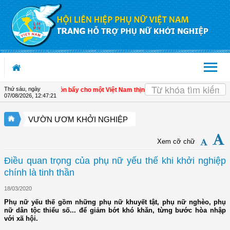
Truy cập nội dung luôn
Thứ sáu, ngày
n kinh tế tư nhân - Đòn bẩy cho một Việt Nam thịnh vượng
| Hội LHPN tỉnh Kiên G
07/08/2026
,
12:47:21
VƯỜN ƯƠM KHỞI NGHIỆP
Xem cỡ chữ
Điều quan trọng của phụ nữ yếu thế khi khởi nghiệp
chính là tinh thần
18/03/2020
Phụ nữ yếu thế gồm những phụ nữ khuyết tật, phụ nữ nghèo, phụ
nữ dân tộc thiểu số... để giảm bớt khó khăn, từng bước hòa nhập
với xã hội.