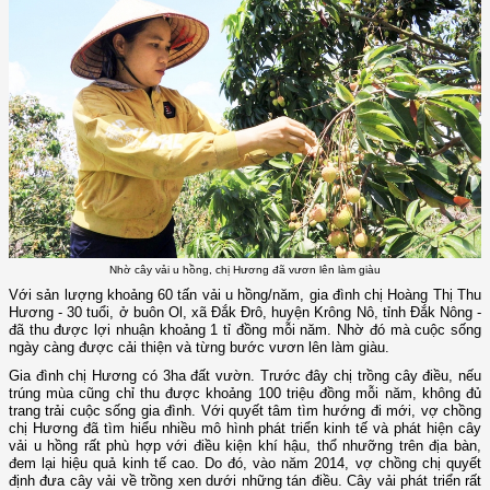
Nhờ cây vải u hồng, chị Hương đã vươn lên làm giàu
Với sản lượng khoảng 60 tấn vải u hồng/năm, gia đình chị Hoàng Thị Thu
Hương - 30 tuổi, ở buôn Ol, xã Đắk Đrô, huyện Krông Nô, tỉnh Đắk Nông -
đã thu được lợi nhuận khoảng 1 tỉ đồng mỗi năm. Nhờ đó mà cuộc sống
ngày càng được cải thiện và từng bước vươn lên làm giàu.
Gia đình chị Hương có 3ha đất vườn. Trước đây chị trồng cây điều, nếu
trúng mùa cũng chỉ thu được khoảng 100 triệu đồng mỗi năm, không đủ
trang trải cuộc sống gia đình. Với quyết tâm tìm hướng đi mới, vợ chồng
chị Hương đã tìm hiểu nhiều mô hình phát triển kinh tế và phát hiện cây
vải u hồng rất phù hợp với điều kiện khí hậu, thổ nhưỡng trên địa bàn,
đem lại hiệu quả kinh tế cao. Do đó, vào năm 2014, vợ chồng chị quyết
định đưa cây vải về trồng xen dưới những tán điều. Cây vải phát triển rất