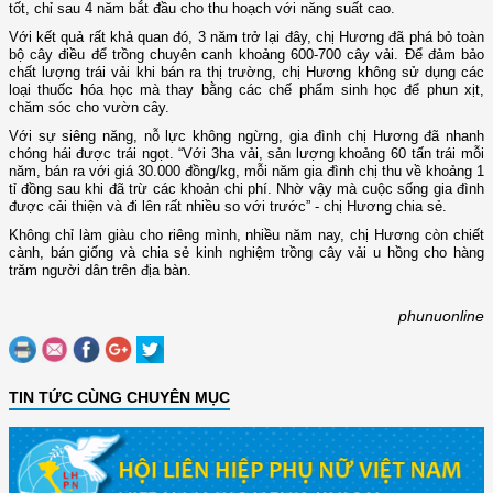
tốt, chỉ sau 4 năm bắt đầu cho thu hoạch với năng suất cao.
Với kết quả rất khả quan đó, 3 năm trở lại đây, chị Hương đã phá bỏ toàn
bộ cây điều để trồng chuyên canh khoảng 600-700 cây vải. Để đảm bảo
chất lượng trái vải khi bán ra thị trường, chị Hương không sử dụng các
loại thuốc hóa học mà thay bằng các chế phẩm sinh học để phun xịt,
chăm sóc cho vườn cây.
Với sự siêng năng, nỗ lực không ngừng, gia đình chị Hương đã nhanh
chóng hái được trái ngọt. “Với 3ha vải, sản lượng khoảng 60 tấn trái mỗi
năm, bán ra với giá 30.000 đồng/kg, mỗi năm gia đình chị thu về khoảng 1
tỉ đồng sau khi đã trừ các khoản chi phí. Nhờ vậy mà cuộc sống gia đình
được cải thiện và đi lên rất nhiều so với trước” - chị Hương chia sẻ.
Không chỉ làm giàu cho riêng mình, nhiều năm nay, chị Hương còn chiết
cành, bán giống và chia sẻ kinh nghiệm trồng cây vải u hồng cho hàng
trăm người dân trên địa bàn.
phunuonline
TIN TỨC CÙNG CHUYÊN MỤC