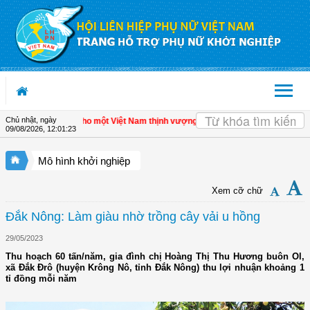
Truy cập nội dung luôn
Chủ nhật, ngày
ế tư nhân - Đòn bẩy cho một Việt Nam thịnh vượng
| Hội LHPN tỉnh Kiên Giang bi
09/08/2026
,
12:01:24
Mô hình khởi nghiệp
Xem cỡ chữ
Đắk Nông: Làm giàu nhờ trồng cây vải u hồng
29/05/2023
Thu hoạch 60 tấn/năm, gia đình chị Hoàng Thị Thu Hương buôn Ol,
xã Đắk Đrô (huyện Krông Nô, tỉnh Đắk Nông) thu lợi nhuận khoảng 1
tỉ đồng mỗi năm