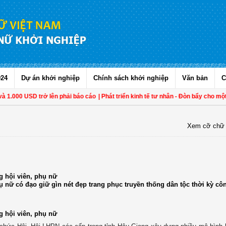
024
Dự án khởi nghiệp
Chính sách khởi nghiệp
Văn bản
C
1.000 USD trở lên phải báo cáo
| Phát triển kinh tế tư nhân - Đòn bẩy cho một V
Xem cỡ chữ
g hội viên, phụ nữ
ụ nữ có đạo giữ gìn nét đẹp trang phục truyền thống dân tộc thời kỳ cô
g hội viên, phụ nữ