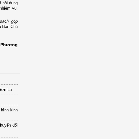
ố nội dung
 nhiệm vụ,
 sạch, góp
ho Ban Chủ
n Phương
 Sơn La
 hình kinh
chuyển đổi