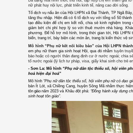
Đa dạng hóa hình thức thu hút, tập hợp chị em tham gia tổ
nữ phát huy nội lực, phát triển kinh tế, nâng cao đời sống.
Tổ dịch vụ nấu ăn của Hội LHPN xã Đại Thành, TP Ngã Bảy,
tăng thu nhập. Hiện đã có 6 tổ dịch vụ với tổng số 50 thành
tạo điều kiện để chị em kết nối, chia sẻ kinh nghiệm tron
giảm bớt chi phí hợp lý so với thuê mướn nhà hàng. Khác
phương. Để hỗ trợ mô hình, trong thời gian tới, Hội LHPN 
biến, trang trí, bày biện các món ăn, trang bị kiến thức vệ 
Mô hình “Phụ nữ kết nối kiều bào” của Hội LHPN thàn
em phụ nữ tham gia sinh hoạt Hội, qua đó nhằm
tuyên truy
bào hoặc có người thân đang định cư ở nước ngoài; chia sẻ 
tố nước ngoài (lý lịch tư pháp, visa, giấy khai sinh cho trẻ em
- Sơn La: Mô hình
“Phụ nữ dân tộc thiểu số, hội viên ph
hoá hiện đại hoá”
Mô hình
“Phụ nữ dân tộc thiểu số, hội viên phụ nữ có đạo g
bản Ít Lót, xã Chiềng Cang, huyện Sông Mã nhằm thực hiệ
tôn giáo
năm 2023 và
Khâu đột phá:
“
Đồng hành xây dựng chi
sinh hoạt tôn giáo
”.