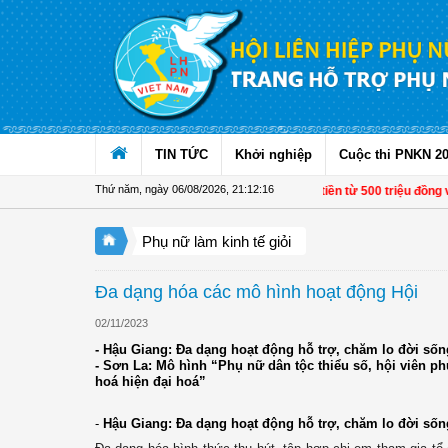
Truy cập nội dung luôn
TIN TỨC
Khởi nghiệp
Cuộc thi PNKN 2
Thứ năm, ngày 06/08/2026
,
21:12:17
Từ 1/11, chuyển tiền từ 500 triệu đồng và 
Phụ nữ làm kinh tế giỏi
Đa dạng hóa các mô hình hoạt động Hội
02/11/2023
- Hậu Giang: Đa dạng hoạt động hỗ trợ, chăm lo đời sốn
- Sơn La: Mô hình “Phụ nữ dân tộc thiểu số, hội viên ph
hoá hiện đại hoá”
-
Hậu Giang: Đa dạng hoạt động hỗ trợ, chăm lo đời sốn