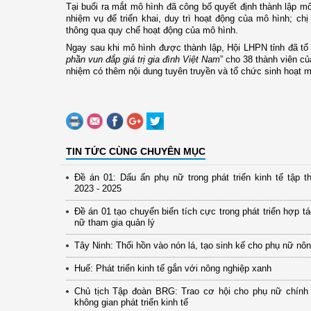
Tại buổi ra mắt mô hình đã công bố quyết định thành lập m
nhiệm vụ để triển khai, duy trì hoạt động của mô hình; ch
thông qua quy chế hoạt động của mô hình.
Ngay sau khi mô hình được thành lập, Hội LHPN tỉnh đã t
phần vun đắp giá trị gia đình Việt Nam
” cho 38 thành viên c
nhiệm có thêm nội dung tuyên truyền và tổ chức sinh hoạt m
TIN TỨC CÙNG CHUYÊN MỤC
Đề án 01: Dấu ấn phụ nữ trong phát triển kinh tế tập th
2023 - 2025
Đề án 01 tạo chuyển biến tích cực trong phát triển hợp t
nữ tham gia quản lý
Tây Ninh: Thổi hồn vào nón lá, tạo sinh kế cho phụ nữ nô
Huế: Phát triển kinh tế gắn với nông nghiệp xanh
Chủ tịch Tập đoàn BRG: Trao cơ hội cho phụ nữ chính
không gian phát triển kinh tế