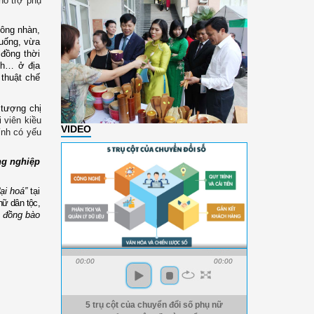
hỗ trợ phụ
nông nhàn,
 uống, vừa
 đồng thời
nh… ở địa
 thuật chế
 tượng chị
 viên kiều
VIDEO
ính có yếu
ng nghiệp
đại hoá”
tại
nữ dân tộc,
ó đồng bào
00:00
00:00
5 trụ cột của chuyển đổi số phụ nữ