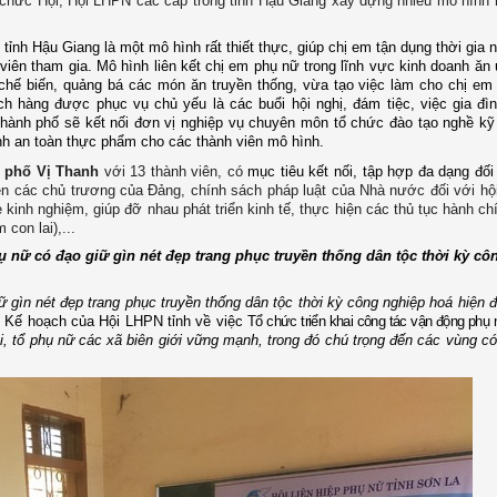
 chức Hội, Hội LHPN các cấp trong tỉnh Hậu Giang xây dựng nhiều mô hình 
 tỉnh Hậu Giang
là một mô hình rất thiết thực, giúp chị em tận dụng thời gia 
 viên tham gia.
Mô hình liên kết chị em phụ nữ trong lĩnh vực kinh doanh ăn
g chế biến, quảng bá các món ăn truyền thống, vừa tạo việc làm cho chị em
h hàng được phục vụ chủ yếu là các buổi hội nghị, đám tiệc, việc gia đì
thành phố sẽ kết nối đơn vị nghiệp vụ chuyên môn tổ chức đào tạo nghề kỹ
sinh an toàn thực phẩm cho các thành viên mô hình.
h phố Vị Thanh
với 13 thành viên, có
mục tiêu kết nối, tập hợp đa dạng đối
ền các chủ trương của Đảng, chính sách pháp luật của Nhà nước đối với hội
kinh nghiệm, giúp đỡ nhau phát triển kinh tế, thực hiện các thủ tục hành ch
 con lai),...
ụ nữ có đạo giữ gìn nét đẹp trang phục truyền thống dân tộc thời kỳ cô
iữ gìn nét đẹp trang phục truyền thống dân tộc thời kỳ công nghiệp hoá hiện 
n
Kế hoạch của Hội LHPN tỉnh
về việc
Tổ chức triển khai công tác vận động phụ 
, tổ phụ nữ các xã biên giới
vững mạnh
, trong đó chú trọng đến các vùng c