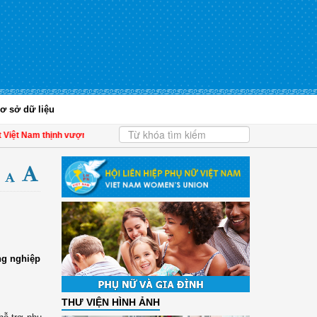
ơ sở dữ liệu
iệt Nam thịnh vượng
| Hội LHPN tỉnh Kiên Giang biểu dương phụ nữ tiêu biểu tro
ng nghiệp
THƯ VIỆN HÌNH ẢNH