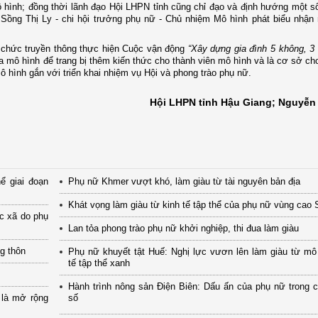
ô hình; đồng thời lãnh đạo Hội LHPN tỉnh cũng chỉ đạo và định hướng một s
ị
Sồng Thị Ly - chi hội trưởng phụ nữ - Chủ nhiệm Mô hình phát biểu nhận
ổ chức truyền thông thực hiện Cuộc vận động
“Xây dựng gia đình 5 không, 3
ủa mô hình để trang bị thêm kiến thức cho thành viên mô hình và là cơ sở c
ô hình gắn với triển khai nhiệm vụ Hội và phong trào phụ nữ.
Hội LHPN tỉnh Hậu Giang; Nguyễ
ể giai đoạn
Phụ nữ Khmer vượt khó, làm giàu từ tài nguyên bản địa
Khát vọng làm giàu từ kinh tế tập thể của phụ nữ vùng cao
ác xã do phụ
Lan tỏa phong trào phụ nữ khởi nghiệp, thi đua làm giàu
ng thôn
Phụ nữ khuyết tật Huế: Nghị lực vươn lên làm giàu từ mô
tế tập thể xanh
Hành trình nông sản Điện Biên: Dấu ấn của phụ nữ trong 
 là mở rộng
số