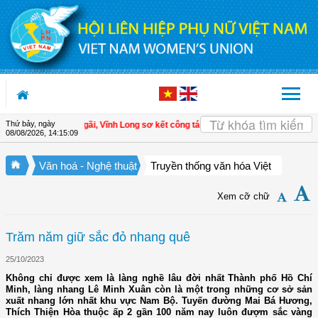
Truy cập nội dung luôn
Thứ bảy, ngày
 LHPN xã Tam Ngãi, Vĩnh Long sơ kết công tác Hội và phong trào phụ nữ 6 thá
08/08/2026
,
14:15:10
Văn hoá - Nghệ thuật
Truyền thống văn hóa Việt
Xem cỡ chữ
Trăm năm giữ sắc đỏ nhang quê
25/10/2023
Không chỉ được xem là làng nghề lâu đời nhất Thành phố Hồ Chí
Minh, làng nhang Lê Minh Xuân còn là một trong những cơ sở sản
xuất nhang lớn nhất khu vực Nam Bộ. Tuyến đường Mai Bá Hương,
Thích Thiện Hòa thuộc ấp 2 gần 100 năm nay luôn đượm sắc vàng