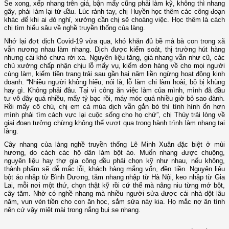
Se xong, xếp nhang trên giá, bận mấy cũng phải làm kỹ, không thì nhang
gãy, phải làm lại từ đầu. Lúc rảnh tay, chị Huyền học thêm các công đoạn
khác để khi ai đó nghỉ, xưởng cần chị sẽ choàng việc. Học thêm là cách
chị tìm hiểu sâu về nghề truyền thống của làng.
Nhớ lại đợt dịch Covid-19 vừa qua, khó khăn đủ bề mà bà con trong xã
vẫn nương nhau làm nhang. Dịch được kiểm soát, thị trường hút hàng
nhưng cái khó chưa rời xa. Nguyên liệu tăng, giá nhang vẫn như cũ, các
chủ xưởng chấp nhận chịu lỗ mấy vụ, kiếm đơn hàng về cho mọi người
cùng làm, kiếm tiền trang trải sau gần hai năm liền ngừng hoạt động kinh
doanh. “Nhiều người không hiểu, nói là, lỗ làm chi làm hoài, bộ bị khùng
hay gì. Không phải đâu. Tại vì công ăn việc làm của mình, mình đã đầu
tư vô đây quá nhiều, mấy tỷ bạc rồi, máy móc quá nhiều giờ bỏ sao đành.
Rồi mấy cô chú, chị em cả mùa dịch vẫn gắn bó thì tình hình ổn hơn
mình phải tìm cách vực lại cuộc sống cho họ chứ”, chị Thúy trải lòng về
giai đoạn tưởng chừng không thể vượt qua trong hành trình làm nhang tại
làng.
Cây nhang của làng nghề truyền thống Lê Minh Xuân đặc biệt ở mùi
hương, do cách các hộ dân làm bột áo. Muốn nhang được chuộng,
nguyên liệu hay thợ gia công đều phải chọn kỹ như nhau, nếu không,
thành phẩm sẽ dễ mắc lỗi, khách hàng mắng vốn, đền tiền. Nguyên liệu
bột áo nhập từ Bình Dương, tăm nhang nhập từ Hà Nội, keo nhập từ Gia
Lai, mỗi nơi một thứ, chọn thật kỹ rồi cứ thế mà nâng niu từng mớ bột,
cây tăm. Nhờ có nghề nhang mà nhiều người sửa được cái nhà dột lâu
năm, vun vén tiền cho con ăn học, sắm sửa này kia. Họ mắc nợ ân tình
nên cứ vậy miệt mài trong nắng bụi se nhang.