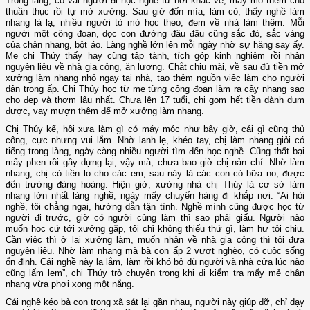
Trong làng, có vài người đi học nghề từ nơi khác về, mày mò thêm cho
thuần thục rồi tự mở xưởng. Sau giờ đốn mía, làm cỏ, thấy nghề làm
nhang là lạ, nhiều người tò mò học theo, đem về nhà làm thêm. Mỗi
người một công đoạn, dọc con đường đâu đâu cũng sắc đỏ, sắc vàng
của chân nhang, bột áo. Làng nghề lớn lên mỗi ngày nhờ sự hăng say ấy.
Mẹ chị Thúy thấy hay cũng tập tành, tích góp kinh nghiệm rồi nhận
nguyên liệu về nhà gia công, ăn lương. Chắt chiu mãi, về sau đủ tiền mở
xưởng làm nhang nhỏ ngay tại nhà, tạo thêm nguồn việc làm cho người
dân trong ấp. Chị Thúy học từ mẹ từng công đoạn làm ra cây nhang sao
cho đẹp và thơm lâu nhất. Chưa lên 17 tuổi, chị gom hết tiền dành dụm
được, vay mượn thêm để mở xưởng làm nhang.
Chị Thúy kể, hồi xưa làm gì có máy móc như bây giờ, cái gì cũng thủ
công, cực nhưng vui lắm. Nhờ lanh lẹ, khéo tay, chị làm nhang giỏi có
tiếng trong làng, ngày càng nhiều người tìm đến học nghề. Cũng thất bại
mấy phen rồi gầy dựng lại, vậy mà, chưa bao giờ chị nản chí. Nhờ làm
nhang, chị có tiền lo cho các em, sau này là các con có bữa no, được
đến trường đàng hoàng. Hiện giờ, xưởng nhà chị Thúy là cơ sở làm
nhang lớn nhất làng nghề, ngày mấy chuyến hàng đi khắp nơi. “Ai hỏi
nghề, tôi chẳng ngại, hướng dẫn tận tình. Nghề mình cũng được học từ
người đi trước, giờ có người cùng làm thì sao phải giấu. Người nào
muốn học cứ tới xưởng gặp, tôi chỉ không thiếu thứ gì, làm hư tôi chịu.
Cần việc thì ở lại xưởng làm, muốn nhận về nhà gia công thì tôi đưa
nguyên liệu. Nhờ làm nhang mà bà con ấp 2 vượt nghèo, có cuộc sống
ổn định. Cái nghề này lạ lắm, làm rồi khó bỏ dù người và nhà cửa lúc nào
cũng lấm lem”, chị Thúy trò chuyện trong khi đi kiểm tra mấy mẻ chân
nhang vừa phơi xong một nắng.
Cái nghề kéo bà con trong xã sát lại gần nhau, người này giúp đỡ, chỉ dạy