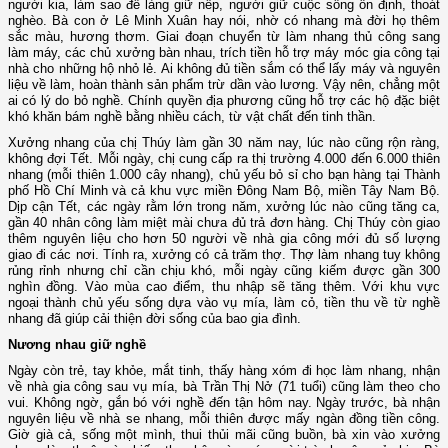
người kia, làm sao để làng giữ nếp, người giữ cuộc sống ổn định, thoát
nghèo. Bà con ở Lê Minh Xuân hay nói, nhờ có nhang mà đời họ thêm
sắc màu, hương thơm. Giai đoạn chuyển từ làm nhang thủ công sang
làm máy, các chủ xưởng bàn nhau, trích tiền hỗ trợ máy móc gia công tại
nhà cho những hộ nhỏ lẻ. Ai không đủ tiền sắm có thể lấy máy và nguyên
liệu về làm, hoàn thành sản phẩm trừ dần vào lương. Vậy nên, chẳng một
ai có lý do bỏ nghề. Chính quyền địa phương cũng hỗ trợ các hộ đặc biệt
khó khăn bám nghề bằng nhiều cách, từ vật chất đến tinh thần.
Xưởng nhang của chị Thúy làm gần 30 năm nay, lúc nào cũng rộn ràng,
không đợi Tết. Mỗi ngày, chị cung cấp ra thị trường 4.000 đến 6.000 thiên
nhang (mỗi thiên 1.000 cây nhang), chủ yếu bỏ sỉ cho bạn hàng tại Thành
phố Hồ Chí Minh và cả khu vực miền Đông Nam Bộ, miền Tây Nam Bộ.
Dịp cận Tết, các ngày rằm lớn trong năm, xưởng lúc nào cũng tăng ca,
gần 40 nhân công làm miệt mài chưa đủ trả đơn hàng. Chị Thúy còn giao
thêm nguyên liệu cho hơn 50 người về nhà gia công mới đủ số lượng
giao đi các nơi. Tính ra, xưởng có cả trăm thợ. Thợ làm nhang tuy không
rủng rỉnh nhưng chỉ cần chịu khó, mỗi ngày cũng kiếm được gần 300
nghìn đồng. Vào mùa cao điểm, thu nhập sẽ tăng thêm. Với khu vực
ngoại thành chủ yếu sống dựa vào vụ mía, làm cỏ, tiền thu về từ nghề
nhang đã giúp cải thiện đời sống của bao gia đình.
Nương nhau giữ nghề
Ngày còn trẻ, tay khỏe, mắt tinh, thấy hàng xóm đi học làm nhang, nhận
về nhà gia công sau vụ mía, bà Trần Thị Nở (71 tuổi) cũng làm theo cho
vui. Không ngờ, gắn bó với nghề đến tận hôm nay. Ngày trước, bà nhận
nguyên liệu về nhà se nhang, mỗi thiên được mấy ngàn đồng tiền công.
Giờ già cả, sống một mình, thui thủi mãi cũng buồn, bà xin vào xưởng