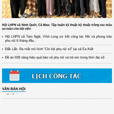
Hội LHPN xã Ninh Quới, Cà Mau: Tập huấn kỹ thuật kỹ thuật trồng rau màu
an toàn cho hội viên
(12/TB-HĐKH) V/v đăng ký, đề xuất nhiệm vụ Khoa học, công nghệ và
Hội LHPN xã Tam Ngãi, Vĩnh Long sơ kết công tác Hội và phong trào
đổi mới ...
phụ nữ 6 tháng đầu...
(898/KH/ĐCT) Kế hoạch thực hiện Quyết định số 2415/QĐ-TTg ngày
Đắk Lắk: Ra mắt mô hình “Chi hội phụ nữ số” tại xã Ea Kiết
31/10/2025 ...
Đề án 938 nâng hiệu quả bảo vệ phụ nữ và trẻ em trong thời đại số
(417/QĐ-BNNMT) Quyết định phê duyệt Chương trình mục tiêu quốc gia
xây dựng ...
(891/KH-ĐCT) Kế hoạch thực hiện Nghị quyết số 72-NQ/TW ngày
9/9/2025 của Bộ ...
(2415/QĐ-TTg) Quyết định về việc phê duyệt Đề án Hỗ trợ Phụ nữ khởi
VĂN BẢN HỘI
nghiệp ...