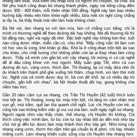
nhang làm thuê, vừa kiếm thu nhập vừa có người trò chuyện, sẻ chia. Bà
Nở phụ trách công đoạn bó nhang thành phẩm, ngày vài tiếng cũng đếm
được 300 - 400 thiên, mỗi thiên nhận 500 đồng. Nghề này làm bao nhiêu
hưởng bấy nhiêu nên hôm khỏe ngồi nhiều, bữa mệt xin nghỉ cũng chẳng
ai rầy la, bà thấy thoải mái nên làm hoài không chán.
Bà Nở nói, làm nhang so với làm mía, làm cỏ chẳng cực bằng, chỉ là
mình có thương nghề để theo đường dài hay không. Mà đã thương rồi thì
bỏ đằng nào, nghỉ vài ngày đã nhớ. Đặc biệt nghề này không kén thợ, tuổi
nào cũng được nhận, miễn cần cù, chịu khó. “Mấy công việc tôi làm con
nít học vèo là xong, khó khăn gì đâu. Khó là ở công đoạn trộn bột áo sao
cho khéo, cho chất lượng chứ những phần còn lại ai thay nhau làm cũng
được. Thấy xã mình còn gắn bó với cây nhang, tôi mừng vì có cái nghề
để đi đâu cũng khoe với mọi người. Mấy tuần giáp Tết, nhìn cả con
đường đỏ rực, vàng ươm, thích lắm. Thi thoảng, lại có mấy đứa nhỏ rồi
du khách trên thành phố ghé xuống hỏi thăm, chụp hình, xin làm thử một
lúc. Nghề của xã mình được duy trì, bà con đỡ khổ, lại có nhiều dịp trò
chuyện, gắn kết với nhau”, bà Nở thoăn thoắt đôi tay, giọng không che
niềm háo hức.
Gần 20 năm cặm cụi se nhang, chị Trần Thị Huyền (42 tuổi) thích luôn
mùi bột áo. Thi thoảng, trong lúc máy trộn bột, chị lặng im cảm nhận mùi
vụn gỗ, mùi trầm, quế lan tỏa quanh chỗ ngồi. Lúc chị Huyền còn trẻ, ai
cũng hỏi sao không kiếm việc gì vui vui mà làm, suốt ngày ngồi se nhang.
Người ngoài nhìn vào thấy chán, thế nhưng, chị Huyền thì không. Chị
thích công việc mình làm, từ lúc còn tự tay nhào bột áo đến mỏi nhừ tay
chứ nói gì đến lúc được làm máy thảnh thơi như bây giờ. Nhìn từng cây
nhang vàng ươm, thơm tho nằm trên giá chuẩn bị đi phơi, chị hay nhoẻn
miệng cười. Làm nhang khiến cuộc sống của chị Huyền nhẹ nhàng hơn.