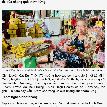
đỏ của nhang quê thơm lừng.
Nghề làm nhang đem lại cuộc sống ổn định và giúp người dân thêm gắn kết, hòa đồng.
Chị Nguyễn Cát Bụi Thúy (Tổ trưởng hợp tác se nhang ấp 2, xã Lê Minh
Xuân, huyện Bình Chánh) cho biết, nghề này lúc thịnh, lúc suy nhưng cái
hay là khó đến mấy, nhiều người vẫn bám trụ theo những cách riêng.
Tuyến đường Mai Bá Hương, Thích Thiện Hòa thuộc ấp 2 nhờ vậy mà
gần 100 năm nay vẫn đượm sắc vàng đỏ của nhang quê thơm lừng.
Thoát nghèo nhờ nhang
Ngày chị Thúy còn bé, nghề làm nhang đã xuất hiện ở xã Lê Minh Xuân.