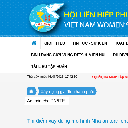
Truy cập nội dung luôn
GIỚI THIỆU
TIN TỨC - SỰ KIỆN
HOẠT 
BÌNH ĐẲNG GIỚI VÙNG DTTS & MIỀN NÚI
ĐH ĐBP
TÀI LIỆU TẬP HUẤN
Thứ bảy, ngày 08/08/2026
,
17:42:51
Hội LHPN xã Ninh Quới, Cà Mau: Tập huấn kỹ th
Xây dựng gia đình hạnh phúc
An toàn cho PN&TE
Thí điểm xây dựng mô hình Nhà an toàn cho