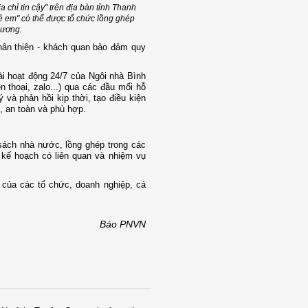
a chỉ tin cậy" trên địa bàn tỉnh Thanh
ẻ em" có thể được tổ chức lồng ghép
hương.
 thân thiện - khách quan bảo đảm quy
đài hoạt động 24/7 của Ngôi nhà Bình
 thoại, zalo...) qua các đầu mối hỗ
 và phản hồi kịp thời, tạo điều kiện
g, an toàn và phù hợp.
ách nhà nước, lồng ghép trong các
 kế hoạch có liên quan và nhiệm vụ
 của các tổ chức, doanh nghiệp, cá
Báo PNVN