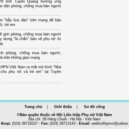
PN tỉnh Tuyên Quang hưởng ứng
àn dân phòng, chống mua bán người
ện "bẫy lừa đảo" trên mạng để bảo
ữ, trẻ em
ế giới phòng, chống mua bán người
ây dựng "lá chắn" bảo vệ phụ nữ từ
ng
nh phòng, chống mua bán người,
 là trên không gian mạng
LHPN Việt Nam ra mắt mô hình "Nhà
 cho phụ nữ và trẻ em" tại Tuyên
Trang chủ
Giới thiệu
Sơ đồ cổng
©Bản quyền thuộc về Hội Liên hiệp Phụ nữ Việt Nam
Địa chỉ: 39 Hàng Chuối - Hà Nội - Việt Nam
 thoại:
(024) 39718157 -
Fax:
(024) 39713143 -
Email:
webhoilhpnvn@yahoo