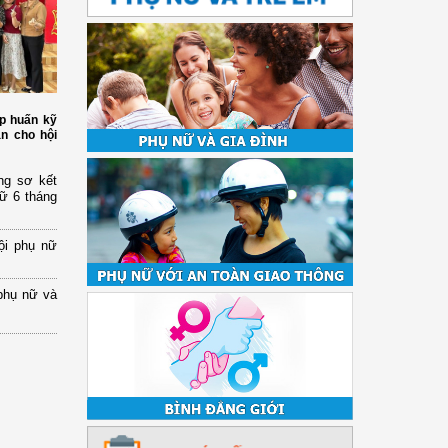
p huấn kỹ
àn cho hội
ng sơ kết
nữ 6 tháng
ội phụ nữ
phụ nữ và