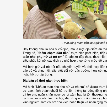
Hoạt động tham vấn tại Ngôi nhà 
Đây không phải là nhà ở cố định, mà là một địa điểm an toà
Trong đó,
"Điểm chạm đầu tiên"
thực hiện phát hiện, tiế
toàn cho phụ nữ và trẻ em"
là cấp độ tiếp theo, thực hiện
điều phối, kết nối các dịch vụ phù hợp theo từng mức độ can
Mô hình giữ vai trò kết nối, chuyển tuyến và phối hợp liên 
bảo vệ và phục hồi; đặc biệt đối với các trường hợp có n
hoặc hỗ trợ tập trung.
Địa bàn và thời gian thực hiện
Mô hình "Nhà an toàn cho phụ nữ và trẻ em" sẽ được thực hi
cơ cao, hình thành chuỗi hỗ trợ liên thông tại cộng đồng
và trẻ em; ngăn chặn nguy cơ bị xâm hại, bị tổn thương nga
dịch vụ và nguồn lực xã hội, đáp ứng nhu cầu bảo vệ phụ 
kinh nghiệm, làm cơ sở cho việc hoàn thiện và nhân rộng m