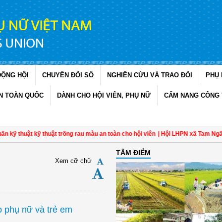
ĐỘNG HỘI
CHUYỂN ĐỔI SỐ
NGHIÊN CỨU VÀ TRAO ĐỔI
PHỤ 
N TOÀN QUỐC
DÀNH CHO HỘI VIÊN, PHỤ NỮ
CẨM NANG CÔNG 
uật kỹ thuật trồng rau màu an toàn cho hội viên
| Hội LHPN xã Tam Ngãi, Vĩnh
TÂM ĐIỂM
Xem cỡ chữ
 phụ nữ và trẻ em