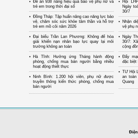
Đề án 938 nâng hiệu quả bảo vệ phụ nữ và
Hội LH
trẻ em trong thời đại số
Ngày to
30/7
Đồng Tháp: Tập huấn nâng cao năng lực bảo
vệ, chăm sóc sức khỏe tâm thần và hỗ trợ
Nhận di
trẻ em mồ côi năm 2026
vệ phụ n
Đại biểu Trần Lan Phương: Không để hòa
Ngày Th
giải khiến nạn nhân bạo lực quay lại môi
30/7: X
trường không an toàn
cộng đồ
Hà Tĩnh: Hưởng ứng Tháng hành động
Đẩy mạ
phòng, chống mua bán người bằng nhiều
đặc biệt
hoạt động thiết thực
TƯ Hội 
Ninh Bình: 1.200 hội viên, phụ nữ được
an toàn
truyền thông kiến thức phòng, chống mua
Quang
bán người
Điện