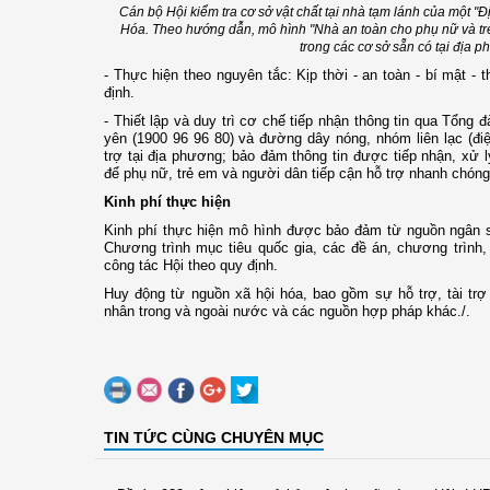
Cán bộ Hội kiểm tra cơ sở vật chất tại nhà tạm lánh của một "Đị
Hóa. Theo hướng dẫn, mô hình "Nhà an toàn cho phụ nữ và tr
trong các cơ sở sẵn có tại địa p
- Thực hiện theo nguyên tắc: Kịp thời - an toàn - bí mật -
định.
- Thiết lập và duy trì cơ chế tiếp nhận thông tin qua Tổng 
yên (1900 96 96 80) và đường dây nóng, nhóm liên lạc (điện
trợ tại địa phương; bảo đảm thông tin được tiếp nhận, xử lý
để phụ nữ, trẻ em và người dân tiếp cận hỗ trợ nhanh chón
Kinh phí thực hiện
Kinh phí thực hiện mô hình được bảo đảm từ nguồn ngân s
Chương trình mục tiêu quốc gia, các đề án, chương trình,
công tác Hội theo quy định.
Huy động từ nguồn xã hội hóa, bao gồm sự hỗ trợ, tài trợ
nhân trong và ngoài nước và các nguồn hợp pháp khác./.
TIN TỨC CÙNG CHUYÊN MỤC