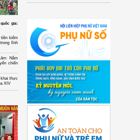
quốc gia:
tiền kiểm
trong lĩnh
 Lâm: Nắm
yển chiến
n khai thực
óa XIV