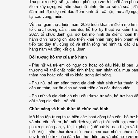
Trung ương Hội sẽ lựa chọn, phối hợp với 5 tỉnh/thành phố đ
điểm xây dựng và triển khai mô hình trên cơ sở rà soát, đá
đảm tính đại diện về đặc điểm kinh tế - xã hội, mức độ ngu
tại các vùng, miền.
Về thời gian thực hiện, năm 2026 triển khai thí điểm mô hì
tổ chức hướng dẫn, theo dõi, hỗ trợ kỹ thuật và kiểm tra
2027, tổ chức đánh giá, sơ kết mô hình thí điểm; hoàn th
hành định hướng chỉ đạo triển khai nhân rộng trên phạm v
tiếp tục duy trì, củng cố và nhân rộng mô hình tại các đ
hằng năm và tổng kết giai đoạn.
Đối tượng hỗ trợ của mô hình
- Phụ nữ và trẻ em có nguy cơ hoặc có dấu hiệu bị bạo lự
thương về thể chất hoặc tinh thần; nạn nhân của mua bán 
thảm họa hoặc các rủi ro khác trong đời sống.
- Phụ nữ, trẻ em sống trong gia đình phát sinh mâu thuẫn
đến an toàn, sự ổn định và phát triển của các thành viên.
- Phụ nữ và gia đình có nhu cầu được tư vấn, hỗ trợ ban đầ
đời sống gia đình - xã hội.
Chức năng và hình thức tổ chức mô hình
Mô hình tập trung thực hiện các hoạt động tiếp cận, hỗ trợ
và nhu cầu hỗ trợ, kết nối dịch vụ, đồng thời phối hợp các 
phương, công an, y tế, tư pháp...) để xử lý, can thiệp và 
thể. Việc triển khai được tổ chức theo các nhóm chức n
quy trình hỗ trợ, bảo đảm kịp thời, liên tục và phù hợp với m