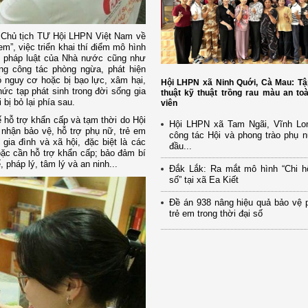
 Chủ tịch TƯ Hội LHPN Việt Nam về
m”, việc triển khai thí điểm mô hình
, pháp luật của Nhà nước cũng như
ng công tác phòng ngừa, phát hiện
ó nguy cơ hoặc bị bạo lực, xâm hại,
Hội LHPN xã Ninh Quới, Cà Mau: Tậ
ức tạp phát sinh trong đời sống gia
thuật kỹ thuật trồng rau màu an to
bị bỏ lại phía sau.
viên
ế hỗ trợ khẩn cấp và tạm thời do Hội
Hội LHPN xã Tam Ngãi, Vĩnh Lo
nhận bảo vệ, hỗ trợ phụ nữ, trẻ em
công tác Hội và phong trào phụ 
gia đình và xã hội, đặc biệt là các
đầu...
ặc cần hỗ trợ khẩn cấp; bảo đảm bí
, pháp lý, tâm lý và an ninh...
Đắk Lắk: Ra mắt mô hình “Chi h
số” tại xã Ea Kiết
Đề án 938 nâng hiệu quả bảo vệ 
trẻ em trong thời đại số