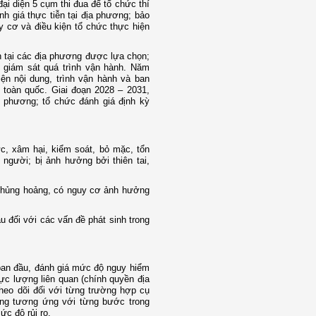
ại diện 5 cụm thi đua để tổ chức thí
nh giá thực tiễn tại địa phương; bảo
y cơ và điều kiện tổ chức thực hiện
nh tại các địa phương được lựa chọn;
, giám sát quá trình vận hành. Năm
iện nội dung, trình vận hành và ban
i toàn quốc. Giai đoạn 2028 – 2031,
ịa phương; tổ chức đánh giá định kỳ
c, xâm hại, kiểm soát, bỏ mặc, tổn
người; bị ảnh hưởng bởi thiên tai,
, khủng hoảng, có nguy cơ ảnh hưởng
u đối với các vấn đề phát sinh trong
 ban đầu, đánh giá mức độ nguy hiểm
lực lượng liên quan (chính quyền địa
theo dõi đối với từng trường hợp cụ
ăng tương ứng với từng bước trong
ức độ rủi ro.