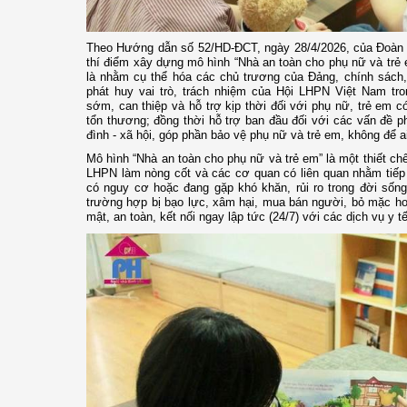
Theo Hướng dẫn số 52/HD-ĐCT, ngày 28/4/2026, của Đoàn
thí điểm xây dựng mô hình “Nhà an toàn cho phụ nữ và trẻ e
là nhằm cụ thể hóa các chủ trương của Đảng, chính sách
phát huy vai trò, trách nhiệm của Hội LHPN Việt Nam tro
sớm, can thiệp và hỗ trợ kịp thời đối với phụ nữ, trẻ em c
tổn thương; đồng thời hỗ trợ ban đầu đối với các vấn đề ph
đình - xã hội, góp phần bảo vệ phụ nữ và trẻ em, không để ai 
Mô hình “Nhà an toàn cho phụ nữ và trẻ em” là một thiết ch
LHPN làm nòng cốt và các cơ quan có liên quan nhằm tiếp 
có nguy cơ hoặc đang gặp khó khăn, rủi ro trong đời sống 
trường hợp bị bạo lực, xâm hại, mua bán người, bỏ mặc ho
mật, an toàn, kết nối ngay lập tức (24/7) với các dịch vụ y tế