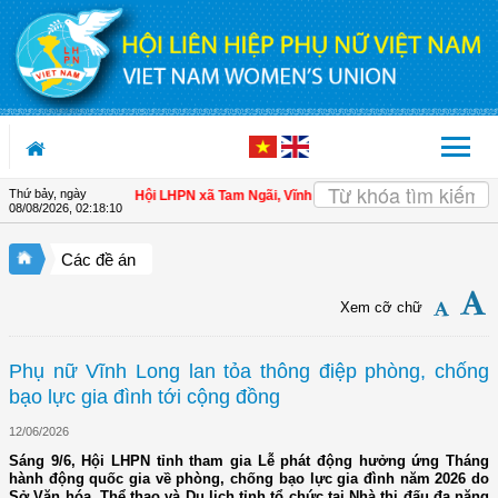
Truy cập nội dung luôn
Thứ bảy, ngày
n cho hội viên
| Hội LHPN xã Tam Ngãi, Vĩnh Long sơ kết công tác Hội và phon
08/08/2026
,
02:18:11
Các đề án
Xem cỡ chữ
Phụ nữ Vĩnh Long lan tỏa thông điệp phòng, chống
bạo lực gia đình tới cộng đồng
12/06/2026
Sáng 9/6, Hội LHPN tỉnh tham gia Lễ phát động hưởng ứng Tháng
hành động quốc gia về phòng, chống bạo lực gia đình năm 2026 do
Sở Văn hóa, Thể thao và Du lịch tỉnh tổ chức tại Nhà thi đấu đa năng