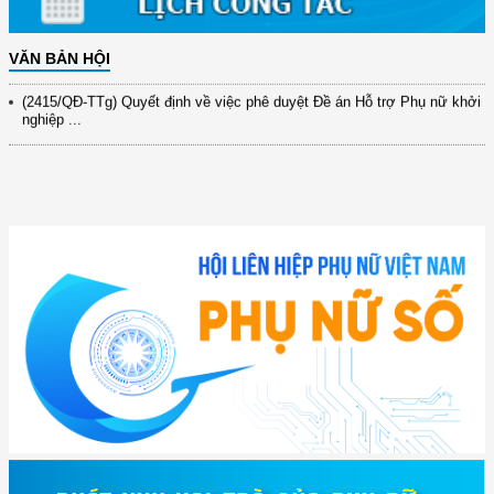
(891/KH-ĐCT) Kế hoạch thực hiện Nghị quyết số 72-NQ/TW ngày
9/9/2025 của Bộ ...
VĂN BẢN HỘI
(2415/QĐ-TTg) Quyết định về việc phê duyệt Đề án Hỗ trợ Phụ nữ khởi
nghiệp ...