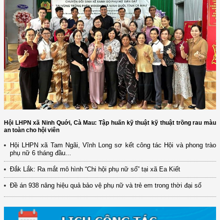
Hội LHPN xã Ninh Quới, Cà Mau: Tập huấn kỹ thuật kỹ thuật trồng rau màu
an toàn cho hội viên
Hội LHPN xã Tam Ngãi, Vĩnh Long sơ kết công tác Hội và phong trào
phụ nữ 6 tháng đầu...
(12/TB-HĐKH) V/v đăng ký, đề xuất nhiệm vụ Khoa học, công nghệ và
Đắk Lắk: Ra mắt mô hình “Chi hội phụ nữ số” tại xã Ea Kiết
đổi mới ...
Đề án 938 nâng hiệu quả bảo vệ phụ nữ và trẻ em trong thời đại số
(898/KH/ĐCT) Kế hoạch thực hiện Quyết định số 2415/QĐ-TTg ngày
31/10/2025 ...
(417/QĐ-BNNMT) Quyết định phê duyệt Chương trình mục tiêu quốc gia
xây dựng ...