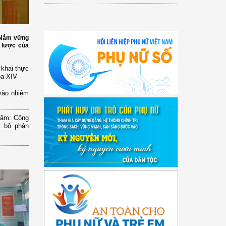
: Nắm vững
 lược của
n khai thực
óa XIV
vào nhiệm
Lâm: Công
t bộ phận