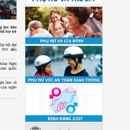
g lực bảo
hỗ trợ trẻ
ại hội đại
ứ XIV đến
 khai Nghị
toàn quốc
hị làm rõ
 của ngân