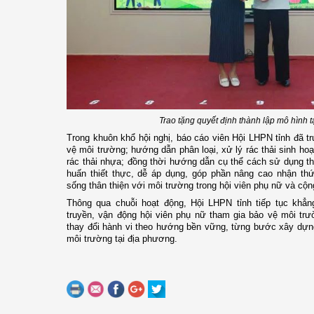
Trao tặng quyết định thành lập mô hình 
Trong khuôn khổ hội nghị, báo cáo viên Hội LHPN tỉnh đã t
vệ môi trường; hướng dẫn phân loại, xử lý rác thải sinh hoạt
rác thải nhựa; đồng thời hướng dẫn cụ thể cách sử dụng t
huấn thiết thực, dễ áp dụng, góp phần nâng cao nhận thứ
sống thân thiện với môi trường trong hội viên phụ nữ và cộ
Thông qua chuỗi hoạt động, Hội LHPN tỉnh tiếp tục khẳng
truyền, vận động hội viên phụ nữ tham gia bảo vệ môi tr
thay đổi hành vi theo hướng bền vững, từng bước xây dựng
môi trường tại địa phương.