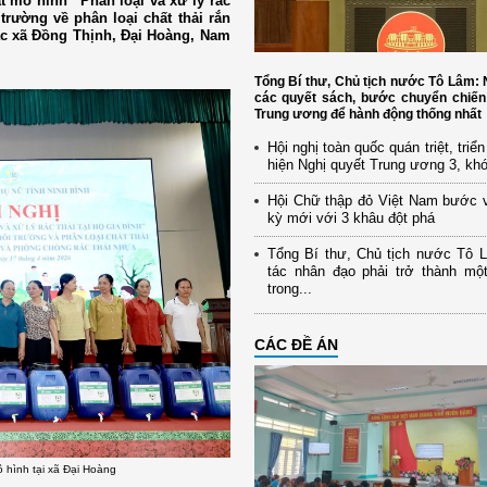
t mô hình “Phân loại và xử lý rác
trường về phân loại chất thải rắn
các xã Đồng Thịnh, Đại Hoàng, Nam
Tổng Bí thư, Chủ tịch nước Tô Lâm
các quyết sách, bước chuyển chiến
Trung ương để hành động thống nhất
Hội nghị toàn quốc quán triệt, triể
hiện Nghị quyết Trung ương 3, kh
Hội Chữ thập đỏ Việt Nam bước 
kỳ mới với 3 khâu đột phá
Tổng Bí thư, Chủ tịch nước Tô 
tác nhân đạo phải trở thành mộ
trong...
CÁC ĐỀ ÁN
ô hình tại xã Đại Hoàng