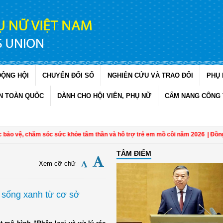
ĐỘNG HỘI
CHUYỂN ĐỔI SỐ
NGHIÊN CỨU VÀ TRAO ĐỔI
PHỤ 
N TOÀN QUỐC
DÀNH CHO HỘI VIÊN, PHỤ NỮ
CẨM NANG CÔNG 
 vệ, chăm sóc sức khỏe tâm thần và hỗ trợ trẻ em mồ côi năm 2026
| Đồng Thá
TÂM ĐIỂM
Xem cỡ chữ
 sống xanh từ cơ sở