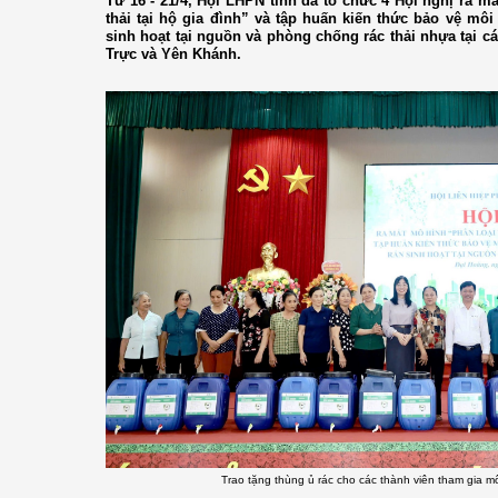
Từ 16 - 21/4, Hội LHPN tỉnh đã tổ chức 4 Hội nghị ra mắ
thải tại hộ gia đình” và tập huấn kiến thức bảo vệ môi 
sinh hoạt tại nguồn và phòng chống rác thải nhựa tại 
Trực và Yên Khánh.
Trao tặng thùng ủ rác cho các thành viên tham gia m