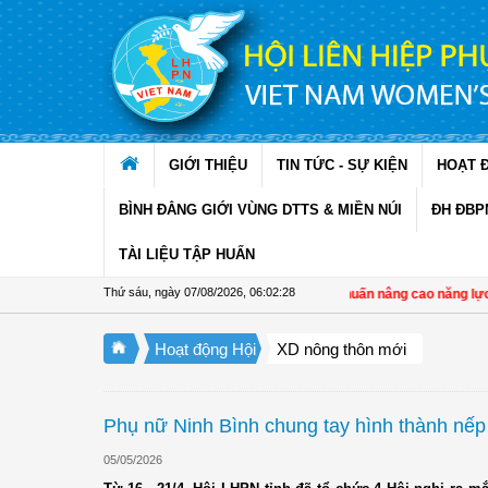
Truy cập nội dung luôn
GIỚI THIỆU
TIN TỨC - SỰ KIỆN
HOẠT 
BÌNH ĐẲNG GIỚI VÙNG DTTS & MIỀN NÚI
ĐH ĐBP
TÀI LIỆU TẬP HUẤN
Thứ sáu, ngày 07/08/2026
,
06:02:28
Đồng Tháp: Tập huấn nâng cao năng lực bảo
Hoạt động Hội
XD nông thôn mới
Phụ nữ Ninh Bình chung tay hình thành nếp
05/05/2026