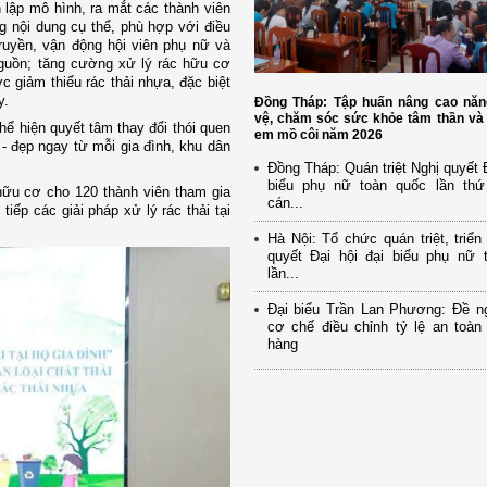
 lập mô hình, ra mắt các thành viên
g nội dung cụ thể, phù hợp với điều
ruyền, vận động hội viên phụ nữ và
 nguồn; tăng cường xử lý rác hữu cơ
 giảm thiểu rác thải nhựa, đặc biệt
y.
Đồng Tháp: Tập huấn nâng cao năn
vệ, chăm sóc sức khỏe tâm thần và 
hể hiện quyết tâm thay đổi thói quen
em mồ côi năm 2026
- đẹp ngay từ mỗi gia đình, khu dân
Đồng Tháp: Quán triệt Nghị quyết Đ
biểu phụ nữ toàn quốc lần th
 hữu cơ cho 120 thành viên tham gia
cán...
tiếp các giải pháp xử lý rác thải tại
Hà Nội: Tổ chức quán triệt, triển
quyết Đại hội đại biểu phụ nữ 
lần...
Đại biểu Trần Lan Phương: Đề ng
cơ chế điều chỉnh tỷ lệ an toàn
hàng