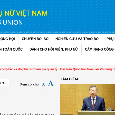
ĐỘNG HỘI
CHUYỂN ĐỔI SỐ
NGHIÊN CỨU VÀ TRAO ĐỔI
PHỤ 
N TOÀN QUỐC
DÀNH CHO HỘI VIÊN, PHỤ NỮ
CẨM NANG CÔNG 
ợp tác xã do phụ nữ tham gia quản lý
| Đại biểu Quốc hội Trần Lan Phương: Quản
TÂM ĐIỂM
Việt
Xem cỡ chữ