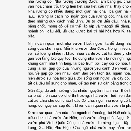
nhà rường cổ. Nhà rường thường được làm bằng gỗ, chún
văn hoa chạm trỗ, trong liên kết của kết cấu nhà, thay cho 
Nhà rường có nhiều dạng: một gian hai chái, ba gian hai 
lầu… rường là cách nói ngắn gọn của rường cột, nhà có 
theo những quy cách nhất định. Dù to lớn đến đâu, nhà 
bằng chốt, mộng gỗ để có thể lắp ráp và tháogỡ dễ dàng. 
hoành phi, câu đối, đồ đạc được bài trí hài hóa hợp lý, tạ
biệt.
Nhìn cảnh quan một nhà vườn Huế, người ta dễ dàng nh
sống của chủ nhân. Mỗi khu vườn đều được trồng nhiều câ
với số lượng nhiều ít khác nhau và được cắt tỉa theo ý c
gắn với tầng lớp quý tộc, họ dùng nhà vườn là nơi nghỉ ng
khung cảnh nhà tĩnh lặng, lại bao trùm bởi cây cối cỏ hoa,
cũng là nơi gặp gỡ của những người yêu cảnh điền viên, y
hội, về gặp gỡ bên nhau, đàm đạo bên tách trà, ngắm hoa
hiện được sự hòa hợp giữa đời sống con người và cây cỏ, g
tất cả đều bổ sung cho nhau, để tạo nên sự cân bằng trong 
Gần đây, do ảnh hưởng của nhiều nguyên nhân như: thời ti
sự phát triển của cơ chế thị trường, nhà vườn Huế hiện đ
cắt xẻ chia cho con cháu hoặc đổi chủ, ngôi nhà rường cổ b
hỏng, có nguy cơ sụp đổ… khiến cảnh quan nhà vườn bị ph
Được sự quan tâm của các ngành chứcnăng, tại Huế còn lạ
biểu như: nhà vườn An Hiên, nhà vườn công chúa Ngọc S
vườn phủ Vĩnh Quốc Công, nhà vườn Thường Lạc… tập t
Long, Gia Hội, Phú Hiệp. Các ngôi nhà vườn này nằm tron