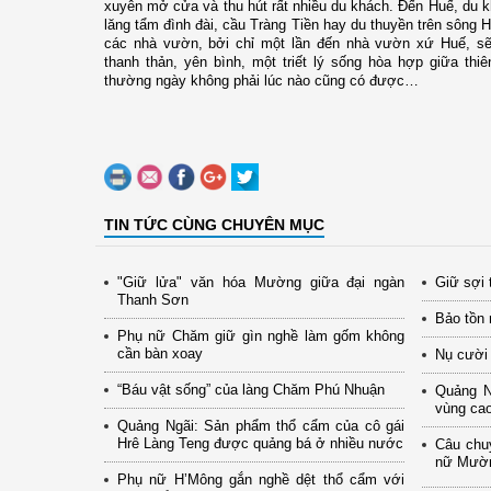
xuyên mở cửa và thu hút rất nhiều du khách. Đến Huế, du 
lăng tẩm đình đài, cầu Tràng Tiền hay du thuyền trên sôn
các nhà vườn, bởi chỉ một lần đến nhà vườn xứ Huế, sẽ
thanh thản, yên bình, một triết lý sống hòa hợp giữa thi
thường ngày không phải lúc nào cũng có được…
TIN TỨC CÙNG CHUYÊN MỤC
"Giữ lửa" văn hóa Mường giữa đại ngàn
Giữ sợi 
Thanh Sơn
Bảo tồn 
Phụ nữ Chăm giữ gìn nghề làm gốm không
cần bàn xoay
Nụ cười
“Báu vật sống” của làng Chăm Phú Nhuận
Quảng N
vùng cao
Quảng Ngãi: Sản phẩm thổ cẩm của cô gái
Hrê Làng Teng được quảng bá ở nhiều nước
Câu chu
nữ Mườn
Phụ nữ H’Mông gắn nghề dệt thổ cẩm với