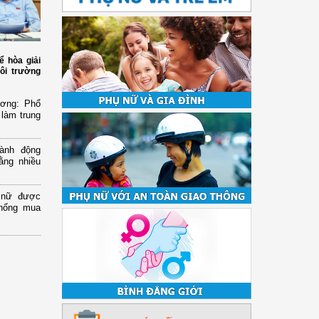
ể hòa giải
ôi trường
ương: Phổ
 làm trung
ành động
ằng nhiều
ụ nữ được
chống mua