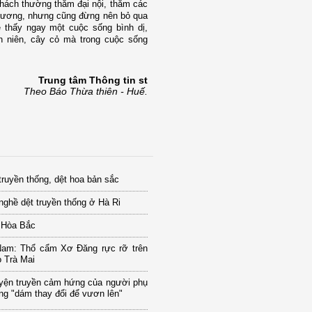
khách thường thăm đại nội, thăm các
g Hương, nhưng cũng đừng nên bỏ qua
 thấy ngay một cuộc sống bình dị,
ên niên, cây cỏ mà trong cuộc sống
Trung tâm Thông tin st
Theo Báo Thừa thiên - Huế.
truyền thống, dệt hoa bản sắc
nghề dệt truyền thống ở Hà Ri
 Hòa Bắc
am: Thổ cẩm Xơ Đăng rực rỡ trên
 Trà Mai
yện truyền cảm hứng của người phụ
g "dám thay đổi để vươn lên"