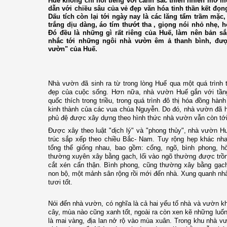
Huế không chỉ nổi tiếng với cảnh sắc thiên nhiên mơ m
dẫn với chiều sâu của vẻ đẹp văn hóa tinh thần kết đọng
Dấu tích còn lại tới ngày nay là các lăng tẩm trầm mặ
trắng dịu dàng, áo tím thướt tha , giọng nói nhỏ nhẹ,
Đó đều là những gì rất riêng của Huế, làm nên bản sắ
nhắc tới những ngôi nhà vườn êm ả thanh bình, đư
vườn" của Huế.
Nhà vườn đã sinh ra từ trong lòng Huế qua một quá trình 
đẹp của cuộc sống. Hơn nữa, nhà vườn Huế gắn với tầng 
quốc thích trong triều, trong quá trình đô thị hóa đồng hàn
kinh thành của các vua chúa Nguyễn. Do đó, nhà vườn đã hìn
phủ đệ được xây dựng theo hình thức nhà vườn vẫn còn tới
Được xây theo luật "dịch lý" và "phong thủy", nhà vườn H
trúc sắp xếp theo chiều Bắc- Nam. Tuy rộng hẹp khác nha
tổng thể giống nhau, bao gồm: cổng, ngõ, bình phong, h
thường xuyên xây bằng gạch, lối vào ngõ thường được trồ
cắt xén cẩn thận. Bình phong, cũng thường xây bằng gạch
non bộ, một mảnh sân rộng rồi mới đến nhà. Xung quanh nhà
tươi tốt.
Nói đến nhà vườn, có nghĩa là cả hai yếu tố nhà và vườn kh
cây, mùa nào cũng xanh tốt, ngoài ra còn xen kẽ những luốn
là mai vàng, địa lan nở rộ vào mùa xuân. Trong khu nhà vư