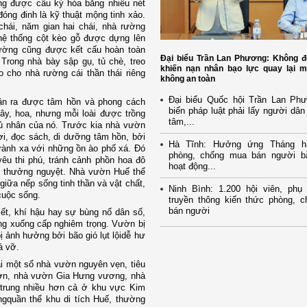
g được cầu kỳ hóa bằng nhiều nét
đóng đinh là kỹ thuật mộng tinh xảo.
chái, năm gian hai chái, nhà rường
hệ thống cột kèo gỗ được dựng lên
rường cũng được kết cấu hoàn toàn
Đại biểu Trần Lan Phương: Không đ
Trong nhà bày sập gụ, tủ chè, treo
khiến nạn nhân bạo lực quay lại m
o cho nhà rường cái thần thái riêng
không an toàn
Đại biểu Quốc hội Trần Lan Ph
ận ra được tâm hồn và phong cách
biến pháp luật phải lấy người dân
y, hoa, nhưng mỗi loài được trồng
tâm,...
hủ nhân của nó. Trước kia nhà vườn
ơi, đọc sách, di dưỡng tâm hồn, bởi
Hà Tĩnh: Hưởng ứng Tháng h
 trành xa với những ồn ào phố xá. Đó
phòng, chống mua bán người b
êu thi phú, tránh cảnh phồn hoa đô
hoạt động...
, thưởng nguyệt. Nhà vườn Huế thể
iữa nếp sống tinh thần và vật chất,
Ninh Bình: 1.200 hội viên, ph
cuộc sống.
truyền thông kiến thức phòng, 
bán người
ết, khí hậu hay sự bùng nổ dân số,
ang xuống cấp nghiêm trọng. Vườn bị
ị ảnh hưởng bởi bão gió lụt lộidễ hư
á vỡ.
i một số nhà vườn nguyên vẹn, tiêu
ơn, nhà vườn Gia Hưng vương, nhà
rung nhiều hơn cả ở khu vực Kim
gquần thể khu di tích Huế, thường