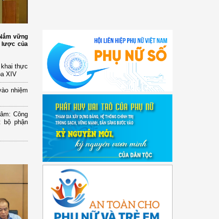
: Nắm vững
 lược của
n khai thực
óa XIV
vào nhiệm
Lâm: Công
t bộ phận