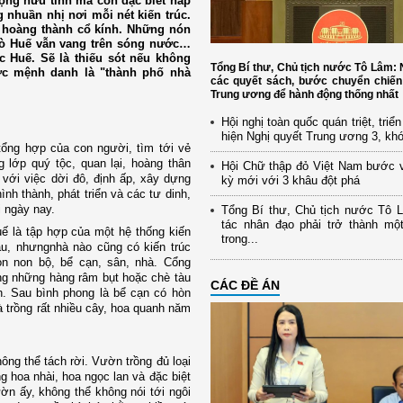
ộng hữu tình mà còn đặc biết hấp
 nhuần nhị nơi mỗi nét kiến trúc.
c, hoàng thành cổ kính. Những nón
 hò Huế vẫn vang trên sóng nước…
c Huế. Sẽ là thiếu sót nếu không
Tổng Bí thư, Chủ tịch nước Tô Lâm
ợc mệnh danh là "thành phố nhà
các quyết sách, bước chuyển chiến
Trung ương để hành động thống nhất
Hội nghị toàn quốc quán triệt, triể
hiện Nghị quyết Trung ương 3, kh
tổng hợp của con người, tìm tới vẻ
lớp quý tộc, quan lại, hoàng thân
Hội Chữ thập đỏ Việt Nam bước 
h với việc dời đô, định ấp, xây dựng
kỳ mới với 3 khâu đột phá
h thành, phát triển và các tư dinh,
 ngày nay.
Tổng Bí thư, Chủ tịch nước Tô 
tác nhân đạo phải trở thành mộ
uế là tập hợp của một hệ thống kiến
trong...
u, nhưngnhà nào cũng có kiến trúc
òn non bộ, bể cạn, sân, nhà. Cổng
ng những hàng râm bụt hoặc chè tàu
CÁC ĐỀ ÁN
. Sau bình phong là bể cạn có hòn
 trồng rất nhiều cây, hoa quanh năm
ông thể tách rời. Vườn trồng đủ loại
g hoa nhài, hoa ngọc lan và đặc biệt
ờn ấy, không thể không nói tới ngôi