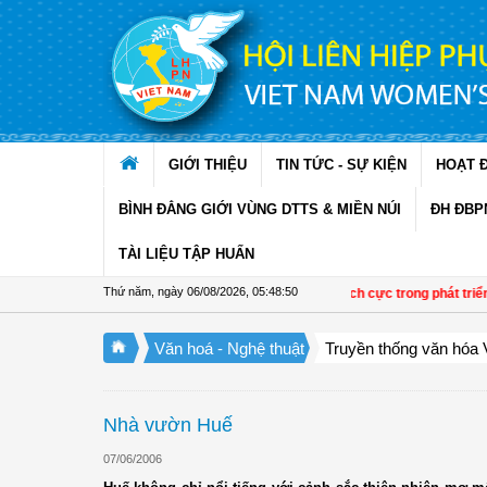
Truy cập nội dung luôn
GIỚI THIỆU
TIN TỨC - SỰ KIỆN
HOẠT 
BÌNH ĐẲNG GIỚI VÙNG DTTS & MIỀN NÚI
ĐH ĐBP
TÀI LIỆU TẬP HUẤN
Thứ năm, ngày 06/08/2026
,
05:48:50
Đề án 01 tạo chuyển biến tích cực trong phát triển h
Văn hoá - Nghệ thuật
Truyền thống văn hóa 
Nhà vườn Huế
07/06/2006