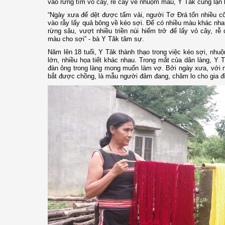
vào rừng tìm vỏ cây, rễ cây về nhuộm màu, Y Tăk cũng lặn lộ
“Ngày xưa để dệt được tấm vải, người Tơ Đrá tốn nhiều cô
vào rẫy lấy quả bông về kéo sợi. Để có nhiều màu khác nh
rừng sâu, vượt nhiều triền núi hiểm trở để lấy vỏ cây, 
màu cho sợi” - bà Y Tăk tâm sự.
Năm lên 18 tuổi, Y Tăk thành thạo trong việc kéo sợi, nh
lớn, nhiều họa tiết khác nhau. Trong mắt của dân làng, Y T
đàn ông trong làng mong muốn làm vợ. Bởi ngày xưa, với n
bắt được chồng, là mẫu người đảm đang, chăm lo cho gia đ