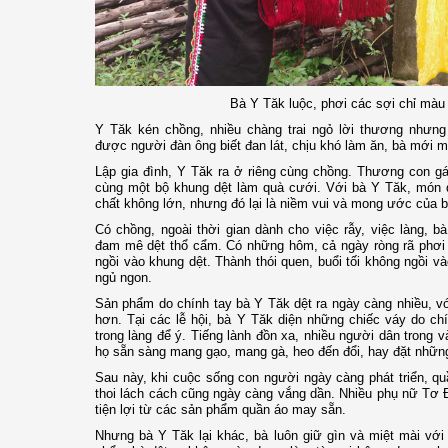
Bà Y Tăk luộc, phơi các sợi chỉ màu 
Y Tăk kén chồng, nhiều chàng trai ngỏ lời thương nhưn
được người đàn ông biết đan lát, chịu khó làm ăn, bà mới m
Lập gia đình, Y Tăk ra ở riêng cùng chồng. Thương con g
cùng một bộ khung dệt làm quà cưới. Với bà Y Tăk, món q
chất không lớn, nhưng đó lại là niềm vui và mong ước của b
Có chồng, ngoài thời gian dành cho việc rẫy, việc làng, bà
đam mê dệt thổ cẩm. Có những hôm, cả ngày ròng rã phơi m
ngồi vào khung dệt. Thành thói quen, buổi tối không ngồi v
ngủ ngon.
Sản phẩm do chính tay bà Y Tăk dệt ra ngày càng nhiều, v
hơn. Tại các lễ hội, bà Y Tăk diện những chiếc váy do ch
trong làng để ý. Tiếng lành đồn xa, nhiều người dân trong và
họ sẵn sàng mang gạo, mang gà, heo đến đổi, hay đặt những
Sau này, khi cuộc sống con người ngày càng phát triển, q
thoi lách cách cũng ngày càng vắng dần. Nhiều phụ nữ Tơ Đr
tiện lợi từ các sản phẩm quần áo may sẵn.
Nhưng bà Y Tăk lại khác, bà luôn giữ gìn và miệt mài với 