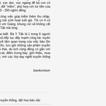
rô, sọc dọc, sọc ngang để bà con có
đối “mềm”, phù hợp với túi tiền của
00 - 250 nghìn đồng.
 công việc giúp kiếm thêm thu nhập.
 trải sinh hoạt tuổi già. Tôi có 4 cô
về với Giàng, khung cửi sẽ không cất
Tăk trải lòng.
biết: Bà Y Tăk là 1 trong 6 người
 xã tiếp tục đẩy mạnh công tác tuyên
ề tầm quan trọng của việc bảo tồn
 tồn, lưu giữ những sản phẩm truyền
 thái, du lịch cộng đồng có gắn với
 các điểm trưng bày, giới thiệu, mua
ã; mở các lớp dạy nghề truyền thống
baokontum
truyền thống, dệt hoa bản sắc