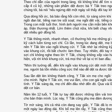
Theo chỉ dẫn của người trong làng, tôi không khó để tìm 
cấp 4 cũ kỹ, những sản phẩm dệt được bà Y Tăk treo nga
chúng tôi, bà nói “nếu ngừng dệt một ngày sẽ thấy đôi tay khó
Qua dòng hồi ức, bà bảo rằng hồi còn nhỏ, từ sáng sớm khi 
ngồi đan lát, tiếng nan tre sột soạt; mẹ ngồi dệt vải, tiếng
Trong con mắt tuổi thơ, hình ảnh người mẹ cần mẫn bên kh
áp, thân thương nhất. Lớn thêm chút nữa, khi biết chạy n
dệt nhiều giờ đồng hồ.
Y Tăk thông minh, nhanh nhẹn, cô thường hỏi mẹ những gì 
kỹ cách luồn từng sợi chỉ. Có lần, trong lúc đang dệt, mẹ b
nên Y Tăk lẻn vào ngồi khung cửi. Y Tăk nhớ lại những k
vào khung cửi, rồi bắt chước làm theo. Tuy nhiên, đôi tay
sợi chỉ không nghe theo lời Y Tăk, chúng không xếp vào 
hiện, vội rời khỏi khung cửi, trả mọi thứ về lại vị trí ban đầu.
“Nhìn thì tưởng dễ, đến khi ngồi vào khung cửi dệt mới th
mẹ, người bà tốn nhiều công sức thế nào để dệt ra được tấm
Sau lần dệt lén không thành công, Y Tăk xin mẹ cho ngồi
cho mình. Nghe Y Tăk xin, mẹ vui lắm, cho con gái ngồi v
tình. Y Tăk sáng dạ, mẹ chỉ đến đâu nhớ đến đó. Qua vài 
dệt cơ bản.
Năm lên 12 tuổi, Y Tăk tự tay dệt được những tấm vải trơ
cho bản thân mình. Lúc này, Y Tăk cũng phụ mẹ đảm đương l
Tờ mờ sáng, khi cả nhà còn đang say giấc, Y Tăk đã lọ m
một ngày lao động dài. Khi bố mẹ lên rẫy, Y Tăk cũng the