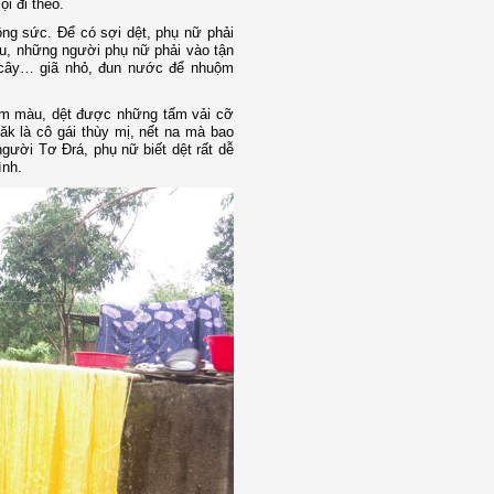
i đi theo.
ng sức. Để có sợi dệt, phụ nữ phải
au, những người phụ nữ phải vào tận
rễ cây… giã nhỏ, đun nước để nhuộm
uộm màu, dệt được những tấm vải cỡ
ăk là cô gái thùy mị, nết na mà bao
gười Tơ Đrá, phụ nữ biết dệt rất dễ
ình.