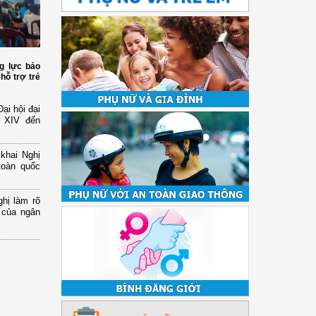
g lực bảo
hỗ trợ trẻ
ại hội đại
ứ XIV đến
 khai Nghị
toàn quốc
hị làm rõ
 của ngân