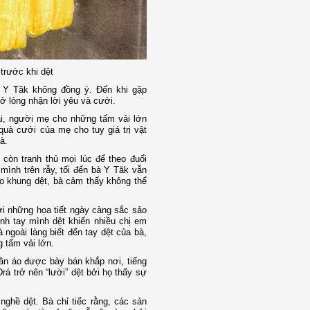
trước khi dệt
g Y Tăk không đồng ý. Đến khi gặp
ở lòng nhận lời yêu và cưới.
ái, người mẹ cho những tấm vải lớn
uà cưới của mẹ cho tuy giá trị vật
à.
 còn tranh thủ mọi lúc để theo đuổi
ình trên rẫy, tối đến bà Y Tăk vẫn
ào khung dệt, bà cảm thấy không thể
ới những họa tiết ngày càng sắc sảo
ính tay mình dệt khiến nhiều chị em
 ngoài làng biết đến tay dệt của bà,
 tấm vải lớn.
uần áo được bày bán khắp nơi, tiếng
á trở nên “lười” dệt bởi họ thấy sự
nghề dệt. Bà chỉ tiếc rằng, các sản