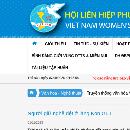
Truy cập nội dung luôn
GIỚI THIỆU
TIN TỨC - SỰ KIỆN
HOẠT 
BÌNH ĐẲNG GIỚI VÙNG DTTS & MIỀN NÚI
ĐH ĐBP
TÀI LIỆU TẬP HUẤN
Thứ sáu, ngày 07/08/2026
,
04:15:59
Đồng Tháp: Tập huấn nâng cao năng lực bảo vệ, chăm
Văn hoá - Nghệ thuật
Truyền thống văn hóa 
Người giữ nghề dệt ở làng Kon Gu I
01/11/2023