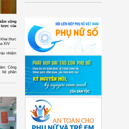
: Nắm vững
 lược của
n khai thực
óa XIV
vào nhiệm
Lâm: Công
t bộ phận