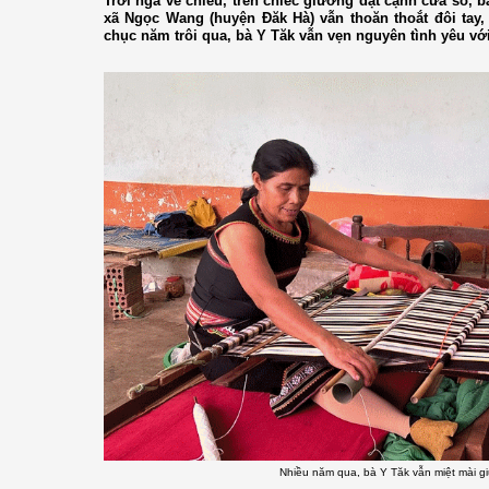
Trời ngả về chiều, trên chiếc giường đặt cạnh cửa sổ, bà
xã Ngọc Wang (huyện Đăk Hà) vẫn thoăn thoắt đôi tay
chục năm trôi qua, bà Y Tăk vẫn vẹn nguyên tình yêu vớ
Nhiều năm qua, bà Y Tăk vẫn miệt mài g