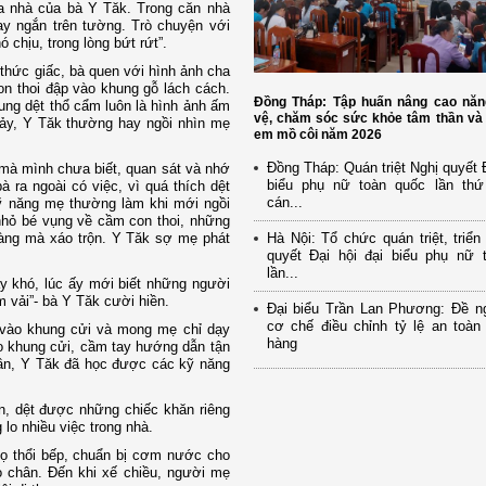
ra nhà của bà Y Tăk. Trong căn nhà
y ngắn trên tường. Trò chuyện với
 chịu, trong lòng bứt rứt”.
thức giấc, bà quen với hình ảnh cha
 con thoi đập vào khung gỗ lách cách.
Đồng Tháp: Tập huấn nâng cao năn
ung dệt thổ cẩm luôn là hình ảnh ấm
vệ, chăm sóc sức khỏe tâm thần và 
hảy, Y Tăk thường hay ngồi nhìn mẹ
em mồ côi năm 2026
Đồng Tháp: Quán triệt Nghị quyết Đ
mà mình chưa biết, quan sát và nhớ
biểu phụ nữ toàn quốc lần th
à ra ngoài có việc, vì quá thích dệt
cán...
ỹ năng mẹ thường làm khi mới ngồi
 nhỏ bé vụng về cầm con thoi, những
hàng mà xáo trộn. Y Tăk sợ mẹ phát
Hà Nội: Tổ chức quán triệt, triển
quyết Đại hội đại biểu phụ nữ 
lần...
ấy khó, lúc ấy mới biết những người
 vải”- bà Y Tăk cười hiền.
Đại biểu Trần Lan Phương: Đề ng
cơ chế điều chỉnh tỷ lệ an toàn
 vào khung cửi và mong mẹ chỉ dạy
hàng
ào khung cửi, cầm tay hướng dẫn tận
lần, Y Tăk đã học được các kỹ năng
n, dệt được những chiếc khăn riêng
o nhiều việc trong nhà.
ọ thổi bếp, chuẩn bị cơm nước cho
o chân. Đến khi xế chiều, người mẹ