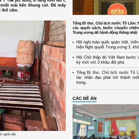
 Y Tăk (61 tuổi), ở làng Kon Gu I,
, miệt mài bên khung cửi. Đã mấy
i thổ cẩm.
Tổng Bí thư, Chủ tịch nước Tô Lâm
các quyết sách, bước chuyển chiến
Trung ương để hành động thống nhất
Hội nghị toàn quốc quán triệt, triể
hiện Nghị quyết Trung ương 3, kh
Hội Chữ thập đỏ Việt Nam bước 
kỳ mới với 3 khâu đột phá
Tổng Bí thư, Chủ tịch nước Tô 
tác nhân đạo phải trở thành mộ
trong...
CÁC ĐỀ ÁN
iữ nghề dệt