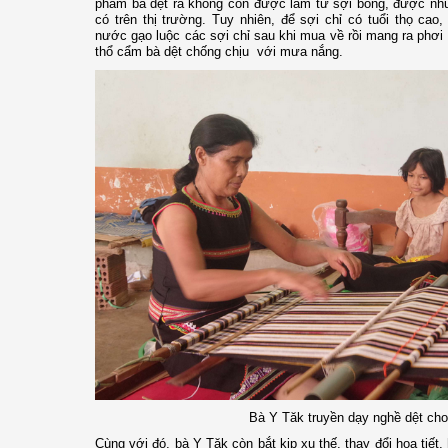
phẩm bà dệt ra không còn được làm từ sợi bông, được nhu
có trên thị trường. Tuy nhiên, để sợi chỉ có tuổi thọ ca
nước gạo luộc các sợi chỉ sau khi mua về rồi mang ra phơ
thổ cẩm bà dệt chống chịu với mưa nắng.
Bà Y Tăk truyền dạy nghề dệt ch
Cùng với đó, bà Y Tăk còn bắt kịp xu thế, thay đổi họa tiết