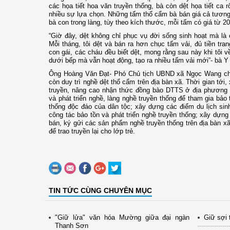
các họa tiết hoa văn truyền thống, bà còn dệt họa tiết ca 
nhiều sự lựa chọn. Những tấm thổ cẩm bà bán giá cả tương 
bà con trong làng, tùy theo kích thước, mỗi tấm có giá từ 2
“Giờ đây, dệt không chỉ phục vụ đời sống sinh hoạt mà là
Mỗi tháng, tôi dệt và bán ra hơn chục tấm vải, đủ tiền trang
con gái, các cháu đều biết dệt, mong rằng sau này khi tôi 
dưới bếp mà vẫn hoạt động, tạo ra nhiều tấm vải mới”- bà Y 
Ông Hoàng Văn Đạt- Phó Chủ tịch UBND xã Ngọc Wang cho 
còn duy trì nghề dệt thổ cẩm trên địa bàn xã. Thời gian tới,
truyền, nâng cao nhận thức đồng bào DTTS ở địa phương v
và phát triển nghề, làng nghề truyền thống để tham gia bảo
thống độc đáo của dân tộc; xây dựng các điểm du lịch sinh
công tác bảo tồn và phát triển nghề truyền thống; xây dựng
bán, ký gửi các sản phẩm nghề truyền thống trên địa bàn x
để trao truyền lại cho lớp trẻ.
TIN TỨC CÙNG CHUYÊN MỤC
"Giữ lửa" văn hóa Mường giữa đại ngàn
Giữ sợi 
Thanh Sơn