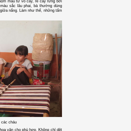
ộm màu từ vỏ cây, rễ cây rừng bởi
o, màu sắc lâu phai, bà thường dùng
i giữa nắng. Làm như thế, những tấm
o các cháu
, hoa văn cho phù hợp. Không chỉ dệt