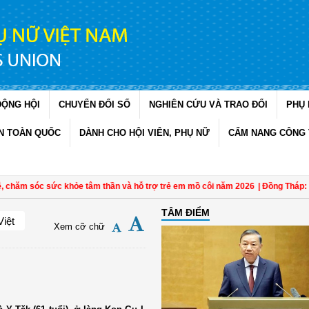
ĐỘNG HỘI
CHUYỂN ĐỔI SỐ
NGHIÊN CỨU VÀ TRAO ĐỔI
PHỤ 
N TOÀN QUỐC
DÀNH CHO HỘI VIÊN, PHỤ NỮ
CẨM NANG CÔNG 
 sóc sức khỏe tâm thần và hỗ trợ trẻ em mồ côi năm 2026
| Đồng Tháp: Quán t
TÂM ĐIỂM
Việt
Xem cỡ chữ