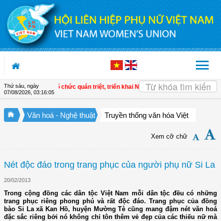
Truy cập nội dung luôn
Thứ sáu, ngày
c cấp
| Hà Nội: Tổ chức quán triệt, triển khai Nghị quyết Đại hội đại biểu phụ nữ
07/08/2026
,
03:16:06
Văn hoá - Nghệ thuật
Truyền thống văn hóa Việt
Xem cỡ chữ
Nét độc đáo trong trang phục của người phụ nữ Si La
20/02/2013
Trong cộng đồng các dân tộc Việt Nam mỗi dân tộc đều có những
trang phục riêng phong phú và rất độc đáo. Trang phục của đồng
bào Si La xã Kan Hồ, huyện Mường Tè cũng mang đậm nét văn hoá
đặc sắc riêng bởi nó không chỉ tôn thêm vẻ đẹp của các thiếu nữ mà