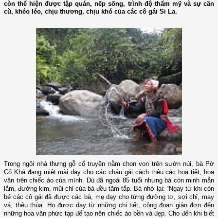
còn thể hiện được tập quán, nếp sống, trình độ thẩm mỹ và sự cần
cù, khéo léo, chịu thương, chịu khó của các cô gái Si La.
Trong ngôi nhà thưng gỗ cổ truyền nằm chon von trên sườn núi, bà Pờ
Cố Khá đang miệt mài dạy cho các cháu gái cách thêu các hoạ tiết, hoa
văn trên chiếc áo của mình. Dù đã ngoài 85 tuổi nhưng bà còn minh mẫn
lắm, đường kim, mũi chỉ của bà đều tăm tắp. Bà nhớ lại: “Ngay từ khi còn
bé các cô gái đã được các bà, mẹ dạy cho từng đường tơ, sợi chỉ, may
vá, thêu thùa. Họ được dạy từ những chi tiết, công đoạn giản đơn đến
những hoa văn phức tạp để tạo nên chiếc áo bền và đẹp. Cho đến khi biết