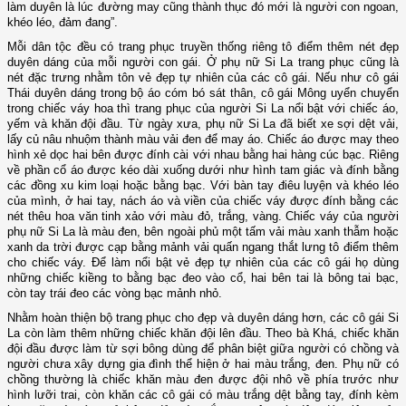
làm duyên là lúc đường may cũng thành thục đó mới là người con ngoan,
khéo léo, đảm đang”.
Mỗi dân tộc đều có trang phục truyền thống riêng tô điểm thêm nét đẹp
duyên dáng của mỗi người con gái. Ở phụ nữ Si La trang phục cũng là
nét đặc trưng nhằm tôn vẻ đẹp tự nhiên của các cô gái. Nếu như cô gái
Thái duyên dáng trong bộ áo cóm bó sát thân, cô gái Mông uyển chuyển
trong chiếc váy hoa thì trang phục của người Si La nổi bật với chiếc áo,
yếm và khăn đội đầu. Từ ngày xưa, phụ nữ Si La đã biết xe sợi dệt vải,
lấy củ nâu nhuộm thành màu vải đen để may áo. Chiếc áo được may theo
hình xẻ dọc hai bên được đính cài với nhau bằng hai hàng cúc bạc. Riêng
về phần cổ áo được kéo dài xuống dưới như hình tam giác và đính bằng
các đồng xu kim loại hoặc bằng bạc. Với bàn tay điêu luyện và khéo léo
của mình, ở hai tay, nách áo và viền của chiếc váy được đính bằng các
nét thêu hoa văn tinh xảo với màu đỏ, trắng, vàng. Chiếc váy của người
phụ nữ Si La là màu đen, bên ngoài phủ một tấm vải màu xanh thẫm hoặc
xanh da trời được cạp bằng mảnh vải quấn ngang thắt lưng tô điểm thêm
cho chiếc váy. Để làm nổi bật vẻ đẹp tự nhiên của các cô gái họ dùng
những chiếc kiềng to bằng bạc đeo vào cổ, hai bên tai là bông tai bạc,
còn tay trái đeo các vòng bạc mảnh nhỏ.
Nhằm hoàn thiện bộ trang phục cho đẹp và duyên dáng hơn, các cô gái Si
La còn làm thêm những chiếc khăn đội lên đầu. Theo bà Khá, chiếc khăn
đội đầu được làm từ sợi bông dùng để phân biệt giữa người có chồng và
người chưa xây dựng gia đình thể hiện ở hai màu trắng, đen. Phụ nữ có
chồng thường là chiếc khăn màu đen được đội nhô về phía trước như
hình lưỡi trai, còn khăn các cô gái có màu trắng dệt bằng tay, đính kèm