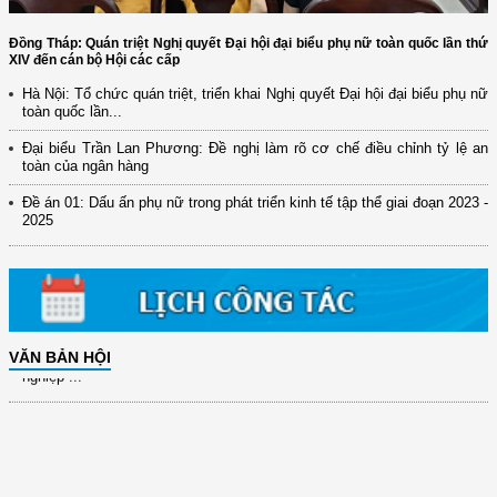
Đồng Tháp: Quán triệt Nghị quyết Đại hội đại biểu phụ nữ toàn quốc lần thứ
XIV đến cán bộ Hội các cấp
Hà Nội: Tổ chức quán triệt, triển khai Nghị quyết Đại hội đại biểu phụ nữ
toàn quốc lần...
(12/TB-HĐKH) V/v đăng ký, đề xuất nhiệm vụ Khoa học, công nghệ và
đổi mới ...
Đại biểu Trần Lan Phương: Đề nghị làm rõ cơ chế điều chỉnh tỷ lệ an
toàn của ngân hàng
(898/KH/ĐCT) Kế hoạch thực hiện Quyết định số 2415/QĐ-TTg ngày
31/10/2025 ...
Đề án 01: Dấu ấn phụ nữ trong phát triển kinh tế tập thể giai đoạn 2023 -
2025
(417/QĐ-BNNMT) Quyết định phê duyệt Chương trình mục tiêu quốc gia
xây dựng ...
(891/KH-ĐCT) Kế hoạch thực hiện Nghị quyết số 72-NQ/TW ngày
9/9/2025 của Bộ ...
(2415/QĐ-TTg) Quyết định về việc phê duyệt Đề án Hỗ trợ Phụ nữ khởi
VĂN BẢN HỘI
nghiệp ...