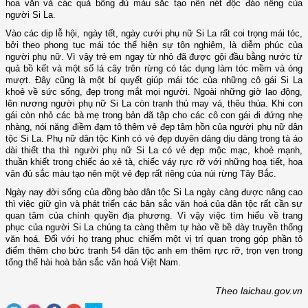
hoa văn và các quả bông đủ màu sắc tạo nên nét độc đáo riêng của
người
Si La.
Vào các dịp lễ hội, ngày tết, ngày cưới phụ nữ Si La rất coi trọng mái tóc,
bởi theo phong tục mái tóc thể hiện sự tôn nghiêm, là diễm phúc của
người phụ nữ. Vì vậy trẻ em ngay từ nhỏ đã được gội đầu bằng nước từ
quả bồ kết và một số lá cây trên rừng có tác dụng làm tóc mềm và óng
mượt. Đây cũng là một bí quyết giúp mái tóc của những cô gái Si La
khoẻ về sức sống, đẹp trong mắt mọi người. Ngoài những giờ lao động,
lên nương người phụ nữ Si La còn tranh thủ may vá, thêu thùa. Khi con
gái còn nhỏ các bà mẹ trong bản đã tập cho các cô con gái đi đứng nhẹ
nhàng, nói năng điềm đạm tô thêm vẻ đẹp tâm hồn của người phụ nữ dân
tộc Si La. Phụ nữ dân tộc Kinh có vẻ đẹp duyên dáng dịu dàng trong tà áo
dài thiết tha thì người phụ nữ Si La có vẻ đẹp mộc mạc, khoẻ mạnh,
thuần khiết trong chiếc áo xẻ tà, chiếc váy rực rỡ với những hoạ tiết, hoa
văn đủ sắc màu tạo nên một vẻ đẹp rất riêng của núi rừng Tây Bắc.
Ngày nay đời sống của đồng bào dân tộc Si La ngày càng được nâng cao
thì việc giữ gìn và phát triển các bản sắc văn hoá của dân tộc rất cần sự
quan tâm của chính quyền địa phương. Vì vậy việc tìm hiểu về trang
phục của người Si La chúng ta càng thêm tự hào về bề dày truyền thống
văn hoá. Đối với họ trang phục chiếm một vị trí quan trọng góp phần tô
điểm thêm cho bức tranh 54 dân tộc anh em thêm rực rỡ, trọn vẹn trong
tổng thể hài hoà bản sắc văn hoá Việt
Nam
.
Theo laichau.gov.vn