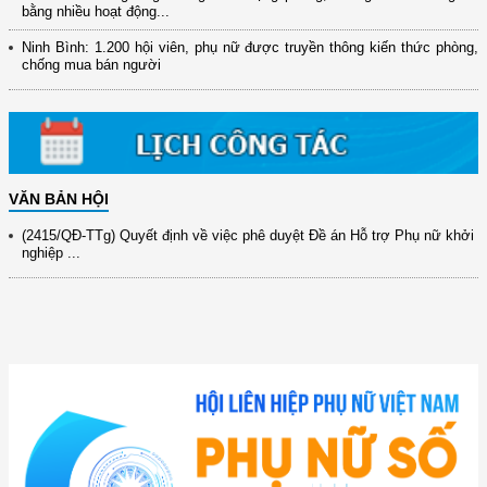
(12/TB-HĐKH) V/v đăng ký, đề xuất nhiệm vụ Khoa học, công nghệ và
bằng nhiều hoạt động...
đổi mới ...
Ninh Bình: 1.200 hội viên, phụ nữ được truyền thông kiến thức phòng,
(898/KH/ĐCT) Kế hoạch thực hiện Quyết định số 2415/QĐ-TTg ngày
chống mua bán người
31/10/2025 ...
(417/QĐ-BNNMT) Quyết định phê duyệt Chương trình mục tiêu quốc gia
xây dựng ...
(891/KH-ĐCT) Kế hoạch thực hiện Nghị quyết số 72-NQ/TW ngày
9/9/2025 của Bộ ...
VĂN BẢN HỘI
(2415/QĐ-TTg) Quyết định về việc phê duyệt Đề án Hỗ trợ Phụ nữ khởi
nghiệp ...