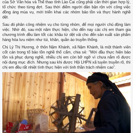
của Sở Văn hóa và Thể thao tỉnh Lào Cai cũng phải căn thời gian hợp lý,
tổ chức theo từng đợt. Sau thời điểm người dân bận rộn với công việc
đồng áng mùa vụ, mới triển khai các nhóm bảo tồn và thực hành nghề
dệt.
Sau đó phân công nhiệm vụ cho từng nhóm, để mọi người chủ động làm
việc. Nhờ đó, sau một năm thực hiện, cho đến nay các chị em tham gia
chương trình đều làm tốt các khâu từ dệt vải cho đến sản xuất sản phẩm
hàng hóa lưu niệm như túi, khăn, quần áo truyền thống.
Chị Lý Thị Hương, ở thôn Nậm Khánh, xã Nậm Khánh, là một thành viên
cốt cán trong tổ bảo tồn nghề thổ cẩm, chia sẻ: "Mới đầu thực hiện bảo
tồn và phục dựng nghề, nhiều chị em còn bỡ ngỡ vì chưa nắm rõ được
nội dung mục đích. Nhưng sau khi được Hội LHPN xã tuyên truyền rõ, thì
chị em đều rất nhiệt tình thực hiện với tinh thần trách nhiệm cao”.