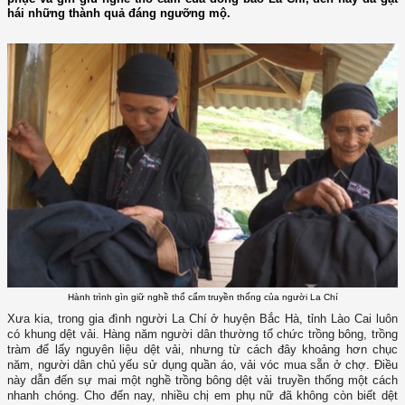
hái những thành quả đáng ngưỡng mộ.
Hành trình gìn giữ nghề thổ cẩm truyền thống của người La Chí
Xưa kia, trong gia đình người La Chí ở huyện Bắc Hà, tỉnh Lào Cai luôn
có khung dệt vải. Hàng năm người dân thường tổ chức trồng bông, trồng
tràm để lấy nguyên liệu dệt vải, nhưng từ cách đây khoảng hơn chục
năm, người dân chủ yếu sử dụng quần áo, vải vóc mua sẵn ở chợ. Điều
này dẫn đến sự mai một nghề trồng bông dệt vải truyền thống một cách
nhanh chóng. Cho đến nay, nhiều chị em phụ nữ đã không còn biết dệt