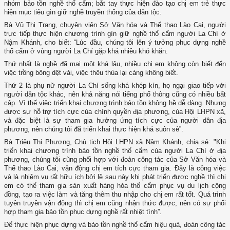
nhóm bảo tồn nghề thổ cẩm; bắt tay thực hiện đào tạo chị em trẻ thực
hiện mục tiêu gìn giữ nghề truyền thống của dân tộc.
Bà Vũ Thị Trang, chuyên viên Sở Văn hóa và Thể thao Lào Cai, người
trực tiếp thực hiện chương trình gìn giữ nghề thổ cẩm người La Chí ở
Nậm Khánh, cho biết: “Lúc đầu, chúng tôi lên ý tưởng phục dựng nghề
thổ cẩm ở vùng người La Chí gặp khá nhiều khó khăn.
Thứ nhất là nghề đã mai một khá lâu, nhiều chị em không còn biết đến
việc trồng bông dệt vải, việc thêu thùa lại càng không biết.
Thứ 2 là phụ nữ người La Chí sống khá khép kín, họ ngại giao tiếp với
người dân tộc khác, nên khả năng nói tiếng phổ thông cũng có nhiều bất
cập. Vì thế việc triển khai chương trình bảo tồn không hề dễ dàng. Nhưng
được sự hỗ trợ tích cực của chính quyền địa phương, của Hội LHPN xã,
và đặc biệt là sự tham gia hưởng ứng tích cực của người dân địa
phương, nên chúng tôi đã triển khai thực hiện khá suôn sẻ”.
Bà Triệu Thị Phương, Chủ tịch Hội LHPN xã Nậm Khánh, chia sẻ: "Khi
triển khai chương trình bảo tồn nghề thổ cẩm của người La Chí ở địa
phương, chúng tôi cũng phối hợp với đoàn công tác của Sở Văn hóa và
Thể thao Lào Cai, vận động chị em tích cực tham gia. Đây là công việc
và là nhiệm vụ rất hữu ích bởi lẽ sau này khi phát triển được nghề thì chị
em có thể tham gia sản xuất hàng hóa thổ cẩm phục vụ du lịch cộng
đồng, tạo ra việc làm và tăng thêm thu nhập cho chị em rất tốt. Quá trình
tuyên truyền vận động thì chị em cũng nhận thức được, nên có sự phối
hợp tham gia bảo tồn phục dựng nghề rất nhiệt tình”.
Để thực hiện phục dựng và bảo tồn nghề thổ cẩm hiệu quả, đoàn công tác