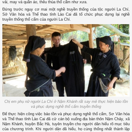
vải, may vá quần áo, thêu thùa thổ cẩm như xưa.
Đứng trước nguy cơ mai một nghề truyền thống của tộc người La Chí,
Sở Văn hóa và Thể thao tỉnh Lào Cai đã tổ chức phục dựng lại nghề
truyền thống thổ cẩm của người La Chí.
Chị em phụ nữ người La Chí ở Nậm Khánh rất say mê thực hiện bảo tồn
và phục dựng nghề thổ cẩm truyền thống
Để thực hiện công việc bảo tồn và phục dựng nghề thổ cẩm, Sơ Văn hóa
và Thể thao tỉnh Lào Cai đã cử cán bộ xuống địa bàn thôn Nậm Chảy, xã
Nậm Khánh, huyện Bắc Hà, tuyên truyền cho người dân hiểu rõ mục tiêu
của chương trình. Khi người dân đã hiểu, họ cùng thống nhất thành lập