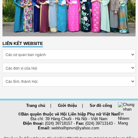
LIÊN KẾT WEBSITE
Trang chủ
Giới thiệu
Sơ đồ cổng
©Bản quyền thuộc về Hội Liên hiệp Phụ nữ Việt Nam
Địa chỉ: 39 Hàng Chuối - Hà Nội - Việt Nam
Điện thoại:
(024) 39718157 -
Fax:
(024) 39713143 -
Email:
webhoilhpnvn@yahoo.com