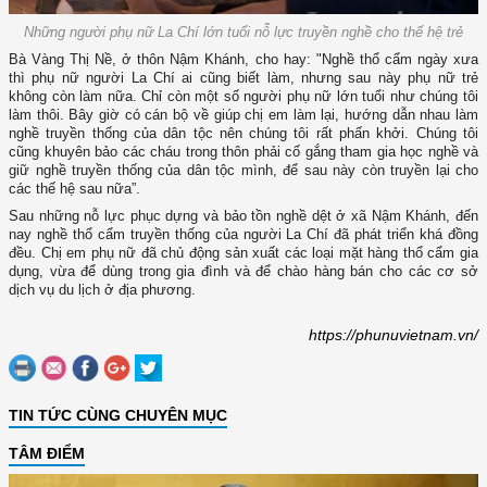
Những người phụ nữ La Chí lớn tuổi nỗ lực truyền nghề cho thế hệ trẻ
Bà Vàng Thị Nề, ở thôn Nậm Khánh, cho hay: "Nghề thổ cẩm ngày xưa
thì phụ nữ người La Chí ai cũng biết làm, nhưng sau này phụ nữ trẻ
không còn làm nữa. Chỉ còn một số người phụ nữ lớn tuổi như chúng tôi
làm thôi. Bây giờ có cán bộ về giúp chị em làm lại, hướng dẫn nhau làm
nghề truyền thống của dân tộc nên chúng tôi rất phấn khởi. Chúng tôi
cũng khuyên bảo các cháu trong thôn phải cố gắng tham gia học nghề và
giữ nghề truyền thống của dân tộc mình, để sau này còn truyền lại cho
các thế hệ sau nữa”.
Sau những nỗ lực phục dựng và bảo tồn nghề dệt ở xã Nậm Khánh, đến
nay nghề thổ cẩm truyền thống của người La Chí đã phát triển khá đồng
đều. Chị em phụ nữ đã chủ động sản xuất các loại mặt hàng thổ cẩm gia
dụng, vừa để dùng trong gia đình và để chào hàng bán cho các cơ sở
dịch vụ du lịch ở địa phương.
https://phunuvietnam.vn/
TIN TỨC CÙNG CHUYÊN MỤC
TÂM ĐIỂM