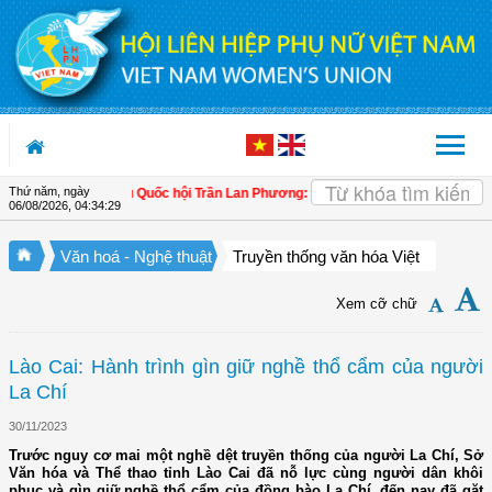
Truy cập nội dung luôn
Thứ năm, ngày
ản lý
| Đại biểu Quốc hội Trần Lan Phương: Quản lý hải quan cần giúp doanh ng
06/08/2026
,
04:34:30
Văn hoá - Nghệ thuật
Truyền thống văn hóa Việt
Xem cỡ chữ
Lào Cai: Hành trình gìn giữ nghề thổ cẩm của người
La Chí
30/11/2023
Trước nguy cơ mai một nghề dệt truyền thống của người La Chí, Sở
Văn hóa và Thể thao tỉnh Lào Cai đã nỗ lực cùng người dân khôi
phục và gìn giữ nghề thổ cẩm của đồng bào La Chí, đến nay đã gặt