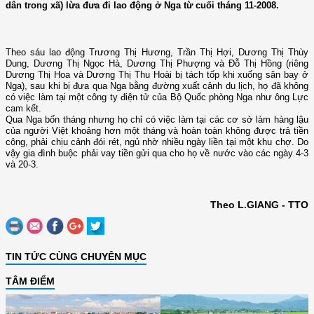
dân trong xã) lừa đưa đi lao động ở Nga từ cuối tháng 11-2008.
Theo sáu lao động Trương Thị Hương, Trần Thị Hợi, Dương Thị Thùy
Dung, Dương Thị Ngọc Hà, Dương Thị Phượng và Đỗ Thị Hồng (riêng
Dương Thị Hoa và Dương Thị Thu Hoài bị tách tốp khi xuống sân bay ở
Nga), sau khi bị đưa qua Nga bằng đường xuất cảnh du lịch, họ đã không
có việc làm tại một công ty điện tử của Bộ Quốc phòng Nga như ông Lực
cam kết.
Qua Nga bốn tháng nhưng họ chỉ có việc làm tại các cơ sở làm hàng lậu
của người Việt khoảng hơn một tháng và hoàn toàn không được trả tiền
công, phải chịu cảnh đói rét, ngủ nhờ nhiều ngày liền tại một khu chợ. Do
vậy gia đình buộc phải vay tiền gửi qua cho họ về nước vào các ngày 4-3
và 20-3.
Theo L.GIANG - TTO
TIN TỨC CÙNG CHUYÊN MỤC
TÂM ĐIỂM