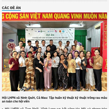
CÁC ĐỀ ÁN
Hội LHPN xã Ninh Quới, Cà Mau: Tập huấn kỹ thuật kỹ thuật trồng rau màu
an toàn cho hội viên
Hội LHPN xã Tam Ngãi, Vĩnh Long sơ kết công tác Hội và phong trào