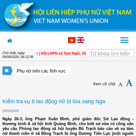
Truy cập nội dung luôn
Chủ nhật, ngày
 toàn cho hội viên
| Hội LHPN xã Tam Ngãi, Vĩnh Long sơ kết công tác Hội và p
09/08/2026
,
06:12:37
Phụ nữ trên các lĩnh vực
Xem cỡ chữ
Kiểm tra vụ 8 lao động nữ bị lừa sang Nga
29/03/2009
Ngày 26-3, ông Phạm Xuân Bình, phó giám đốc Sở Lao động -
thương binh & xã hội tỉnh Quảng Bình, cho biết sở vừa có công văn
yêu cầu Phòng lao động xã hội huyện Bố Trạch báo cáo về vụ tám
nữ thanh niên ở xã Đồng Trạch bị ông Dương Tiến Lực (một người