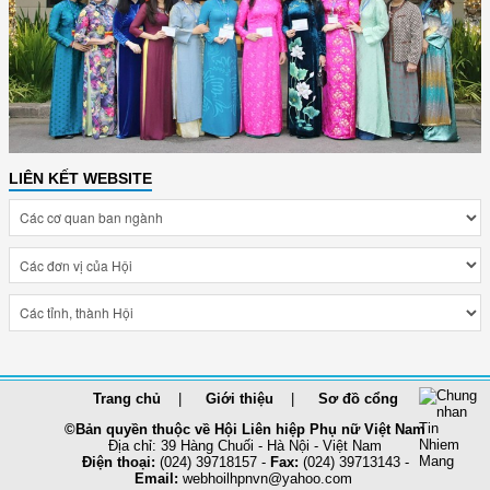
LIÊN KẾT WEBSITE
Trang chủ
Giới thiệu
Sơ đồ cổng
©Bản quyền thuộc về Hội Liên hiệp Phụ nữ Việt Nam
Địa chỉ: 39 Hàng Chuối - Hà Nội - Việt Nam
Điện thoại:
(024) 39718157 -
Fax:
(024) 39713143 -
Email:
webhoilhpnvn@yahoo.com