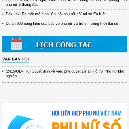
phụ nữ 6 tháng đầu...
(12/TB-HĐKH) V/v đăng ký, đề xuất nhiệm vụ Khoa học, công nghệ và
Đắk Lắk: Ra mắt mô hình “Chi hội phụ nữ số” tại xã Ea Kiết
đổi mới ...
Đề án 938 nâng hiệu quả bảo vệ phụ nữ và trẻ em trong thời đại số
(898/KH/ĐCT) Kế hoạch thực hiện Quyết định số 2415/QĐ-TTg ngày
31/10/2025 ...
(417/QĐ-BNNMT) Quyết định phê duyệt Chương trình mục tiêu quốc gia
xây dựng ...
(891/KH-ĐCT) Kế hoạch thực hiện Nghị quyết số 72-NQ/TW ngày
9/9/2025 của Bộ ...
VĂN BẢN HỘI
(2415/QĐ-TTg) Quyết định về việc phê duyệt Đề án Hỗ trợ Phụ nữ khởi
nghiệp ...