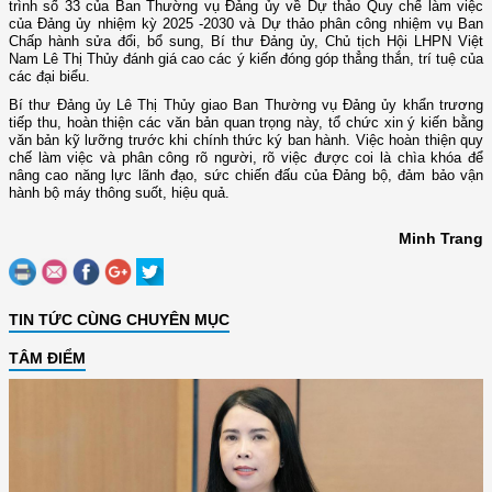
trình số 33 của Ban Thường vụ Đảng ủy về Dự thảo Quy chế làm việc
của Đảng ủy nhiệm kỳ 2025 -2030 và Dự thảo phân công nhiệm vụ Ban
Chấp hành sửa đổi, bổ sung, Bí thư Đảng ủy, Chủ tịch Hội LHPN Việt
Nam Lê Thị Thủy đánh giá cao các ý kiến đóng góp thẳng thắn, trí tuệ của
các đại biểu.
Bí thư Đảng ủy Lê Thị Thủy giao Ban Thường vụ Đảng ủy khẩn trương
tiếp thu, hoàn thiện các văn bản quan trọng này, tổ chức xin ý kiến bằng
văn bản kỹ lưỡng trước khi chính thức ký ban hành. Việc hoàn thiện quy
chế làm việc và phân công rõ người, rõ việc được coi là chìa khóa để
nâng cao năng lực lãnh đạo, sức chiến đấu của Đảng bộ, đảm bảo vận
hành bộ máy thông suốt, hiệu quả.
Minh Trang
TIN TỨC CÙNG CHUYÊN MỤC
TÂM ĐIỂM