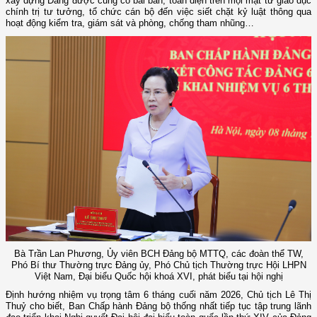
xây dựng Đảng được củng cố bài bản, toàn diện trên mọi mặt từ giáo dục
chính trị tư tưởng, tổ chức cán bộ đến việc siết chặt kỷ luật thông qua
hoạt động kiểm tra, giám sát và phòng, chống tham nhũng…
Bà Trần Lan Phương, Ủy viên BCH Đảng bộ MTTQ, các đoàn thể TW,
Phó Bí thư Thường trực Đảng ủy, Phó Chủ tịch Thường trực Hội LHPN
Việt Nam, Đại biểu Quốc hội khoá XVI, phát biểu tại hội nghị
Định hướng nhiệm vụ trọng tâm 6 tháng cuối năm 2026, Chủ tịch Lê Thị
Thuỷ cho biết, Ban Chấp hành Đảng bộ thống nhất tiếp tục tập trung lãnh