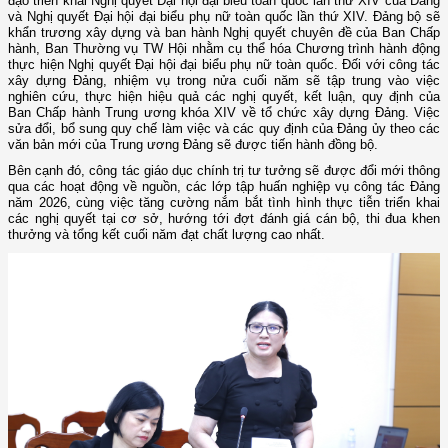
đạo triển khai Nghị quyết Đại hội đại biểu toàn quốc lần thứ XIV của Đảng
và Nghị quyết Đại hội đại biểu phụ nữ toàn quốc lần thứ XIV. Đảng bộ sẽ
khẩn trương xây dựng và ban hành Nghị quyết chuyên đề của Ban Chấp
hành, Ban Thường vụ TW Hội nhằm cụ thể hóa Chương trình hành động
thực hiện Nghị quyết Đại hội đại biểu phụ nữ toàn quốc. Đối với công tác
xây dựng Đảng, nhiệm vụ trong nửa cuối năm sẽ tập trung vào việc
nghiên cứu, thực hiện hiệu quả các nghị quyết, kết luận, quy định của
Ban Chấp hành Trung ương khóa XIV về tổ chức xây dựng Đảng. Việc
sửa đổi, bổ sung quy chế làm việc và các quy định của Đảng ủy theo các
văn bản mới của Trung ương Đảng sẽ được tiến hành đồng bộ.
Bên cạnh đó, công tác giáo dục chính trị tư tưởng sẽ được đổi mới thông
qua các hoạt động về nguồn, các lớp tập huấn nghiệp vụ công tác Đảng
năm 2026, cùng việc tăng cường nắm bắt tình hình thực tiễn triển khai
các nghị quyết tại cơ sở, hướng tới đợt đánh giá cán bộ, thi đua khen
thưởng và tổng kết cuối năm đạt chất lượng cao nhất.