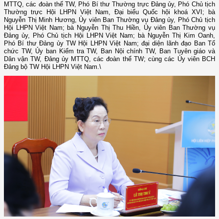
MTTQ, các đoàn thể TW, Phó Bí thư Thường trực Đảng ủy, Phó Chủ tịch
Thường trực Hội LHPN Việt Nam, Đại biểu Quốc hội khoá XVI; bà
Nguyễn Thị Minh Hương, Ủy viên Ban Thường vụ Đảng ủy, Phó Chủ tịch
Hội LHPN Việt Nam; bà Nguyễn Thị Thu Hiền, Ủy viên Ban Thường vụ
Đảng ủy, Phó Chủ tịch Hội LHPN Việt Nam; bà Nguyễn Thị Kim Oanh,
Phó Bí thư Đảng ủy TW Hội LHPN Việt Nam; đại diện lãnh đạo Ban Tổ
chức TW, Ủy ban Kiểm tra TW, Ban Nội chính TW, Ban Tuyên giáo và
Dân vận TW, Đảng ủy MTTQ, các đoàn thể TW; cùng các Ủy viên BCH
Đảng bộ TW Hội LHPN Việt Nam.\