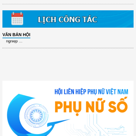
VĂN BẢN HỘI
(12/TB-HĐKH) V/v đăng ký, đề xuất nhiệm vụ Khoa học, công nghệ và
đổi mới ...
(898/KH/ĐCT) Kế hoạch thực hiện Quyết định số 2415/QĐ-TTg ngày
31/10/2025 ...
(417/QĐ-BNNMT) Quyết định phê duyệt Chương trình mục tiêu quốc gia
xây dựng ...
(891/KH-ĐCT) Kế hoạch thực hiện Nghị quyết số 72-NQ/TW ngày
9/9/2025 của Bộ ...