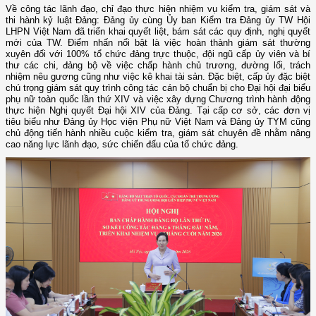
Về công tác lãnh đạo, chỉ đạo thực hiện nhiệm vụ kiểm tra, giám sát và
thi hành kỷ luật Đảng: Đảng ủy cùng Ủy ban Kiểm tra Đảng ủy TW Hội
LHPN Việt Nam đã triển khai quyết liệt, bám sát các quy định, nghị quyết
mới của TW. Điểm nhấn nổi bật là việc hoàn thành giám sát thường
xuyên đối với 100% tổ chức đảng trực thuộc, đội ngũ cấp ủy viên và bí
thư các chi, đảng bộ về việc chấp hành chủ trương, đường lối, trách
nhiệm nêu gương cũng như việc kê khai tài sản. Đặc biệt, cấp ủy đặc biệt
chú trọng giám sát quy trình công tác cán bộ chuẩn bị cho Đại hội đại biểu
phụ nữ toàn quốc lần thứ XIV và việc xây dựng Chương trình hành động
thực hiện Nghị quyết Đại hội XIV của Đảng. Tại cấp cơ sở, các đơn vị
tiêu biểu như Đảng ủy Học viện Phụ nữ Việt Nam và Đảng ủy TYM cũng
chủ động tiến hành nhiều cuộc kiểm tra, giám sát chuyên đề nhằm nâng
cao năng lực lãnh đạo, sức chiến đấu của tổ chức đảng.