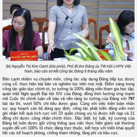
Bà Nguyễn Thị Kim Oanh (bìa phải), Phó Bí thư Đảng ủy TW Hội LHPN Việt
Nam, báo cáo sơ kết công tác Đảng 6 tháng đầu năm
Bên cạnh nhiệm vụ chuyên môn, công tác xây dựng Đảng tiếp tục được
củng cố, thực hiện bài bản và nghiêm túc trên mọi mặt. Điểm sáng trong
công tác giáo dục chính trị, tư tưởng là 100% đảng viên tham gia học tập,
quán triệt Nghị quyết Đại hội XIV của Đảng; đồng thời hưởng ứng mạnh
mẽ Cuộc thi chính luận về bảo vệ nền tảng tư tưởng của Đảng với
797
bài dự thi, vượt 50% chỉ tiêu được giao. Cùng với việc kiện toàn nhân
sự, quy hoạch cán bộ đúng quy định, công tác phát triển đảng viên mới
ghi nhận kết quả tích cực với 23 quần chúng ưu tú được kết nạp và 21
đồng chí được công nhận chính thức. Đặc biệt, kỷ luật, kỷ cương của
Đảng bộ luôn được giữ vững thông qua việc thực hiện giám sát thường
xuyên đối với 100% tổ chức đảng trực thuộc, kết hợp với triển khai quyết
liệt các kế hoạch phòng, chống tham nhũng, lãng phí và tiêu cực.