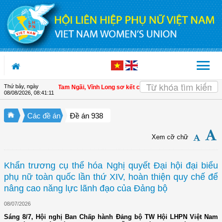
Truy cập nội dung luôn
Thứ bảy, ngày
 LHPN xã Tam Ngãi, Vĩnh Long sơ kết công tác Hội và phong trào phụ nữ 6 thán
08/08/2026
,
08:41:13
Các đề án
Đề án 938
Xem cỡ chữ
Khẩn trương cụ thể hóa Nghị quyết Đại hội đại biểu
phụ nữ toàn quốc lần thứ XIV, hoàn thiện quy chế để
nâng cao năng lực lãnh đạo của Đảng bộ
08/07/2026
Sáng 8/7, Hội nghị Ban Chấp hành Đảng bộ TW Hội LHPN Việt Nam