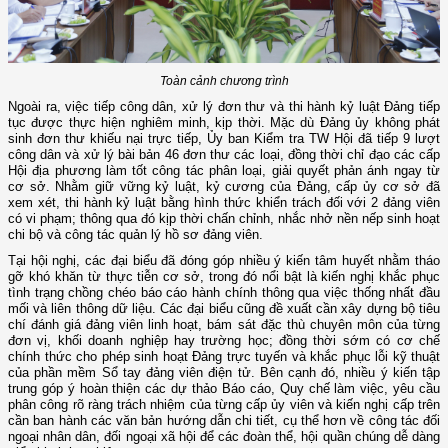
Toàn cảnh chương trình
Ngoài ra, việc tiếp công dân, xử lý đơn thư và thi hành kỷ luật Đảng tiếp
tục được thực hiện nghiêm minh, kịp thời. Mặc dù Đảng ủy không phát
sinh đơn thư khiếu nại trực tiếp, Ủy ban Kiểm tra TW Hội đã tiếp 9 lượt
công dân và xử lý bài bản 46 đơn thư các loại, đồng thời chỉ đạo các cấp
Hội địa phương làm tốt công tác phân loại, giải quyết phản ánh ngay từ
cơ sở. Nhằm giữ vững kỷ luật, kỷ cương của Đảng, cấp ủy cơ sở đã
xem xét, thi hành kỷ luật bằng hình thức khiển trách đối với 2 đảng viên
có vi phạm; thông qua đó kịp thời chấn chỉnh, nhắc nhở nền nếp sinh hoạt
chi bộ và công tác quản lý hồ sơ đảng viên.
Tại hội nghị, các đại biểu đã
đóng góp nhiều ý kiến tâm huyết nhằm tháo
gỡ khó khăn từ thực tiễn cơ sở, trong đó nổi bật là kiến nghị khắc phục
tình trạng chồng chéo báo cáo hành chính thông qua việc thống nhất đầu
mối và liên thông dữ liệu. Các đại biểu cũng đề xuất cần xây dựng bộ tiêu
chí đánh giá đảng viên linh hoạt, bám sát đặc thù chuyên môn của từng
đơn vị, khối doanh nghiệp hay trường học; đồng thời sớm có cơ chế
chính thức cho phép sinh hoạt Đảng trực tuyến và khắc phục lỗi kỹ thuật
của phần mềm Sổ tay đảng viên điện tử. Bên cạnh đó, nhiều ý kiến tập
trung góp ý hoàn thiện các dự thảo Báo cáo, Quy chế làm việc, yêu cầu
phân công rõ ràng trách nhiệm của từng cấp ủy viên
và kiến nghị cấp trên
cần ban hành các văn bản hướng dẫn chi tiết, cụ thể hơn về công tác đối
ngoại nhân dân, đối ngoại xã hội để các đoàn thể, hội quần chúng dễ dàng