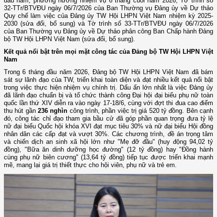
đầu năm, phương hướng nhiệm vụ 6 tháng cuối năm 2026; Tờ trình số
32-TTr/BTVĐU ngày 06/7/2026 của Ban Thường vụ Đảng ủy về Dự thảo
Quy chế làm việc của Đảng ủy TW Hội LHPN Việt Nam nhiệm kỳ 2025-
2030 (sửa đổi, bổ sung) và Tờ trình số 33-TTr/BTVĐU ngày 06/7/2026
của Ban Thường vụ Đảng ủy về Dự thảo phân công Ban Chấp hành Đảng
bộ TW Hội LHPN Việt Nam (sửa đổi, bổ sung).
Kết quả nổi bật trên mọi mặt công tác của Đảng bộ TW Hội LHPN Việt
Nam
Trong 6 tháng đầu năm 2026, Đảng bộ TW Hội LHPN Việt Nam đã bám
sát sự lãnh đạo của TW, triển khai toàn diện và đạt nhiều kết quả nổi bật
trong việc thực hiện nhiệm vụ chính trị. Dấu ấn lớn nhất là việc Đảng ủy
đã lãnh đạo chuẩn bị và tổ chức thành công Đại hội đại biểu phụ nữ toàn
quốc lần thứ XIV diễn ra vào ngày 17-18/6, cùng với đợt thi đua cao điểm
thu hút gần
236 nghìn
công trình, phần việc trị giá 520 tỷ đồng. Bên cạnh
đó, công tác chỉ đạo tham gia bầu cử đã góp phần quan trọng đưa tỷ lệ
nữ đại biểu Quốc hội khóa XVI đạt mục tiêu 30% và nữ đại biểu Hội đồng
nhân dân các cấp đạt và vượt 30%. Các chương trình, đề án trọng tâm
và chiến dịch an sinh xã hội lớn như "Mẹ đỡ đầu" (huy động 94,02 tỷ
đồng), "Bữa ăn dinh dưỡng học đường" (12 tỷ đồng) hay "Đồng hành
cùng phụ nữ biên cương" (13,64 tỷ đồng) tiếp tục được triển khai mạnh
mẽ, mang lại giá trị thiết thực cho hội viên, phụ nữ và trẻ em.