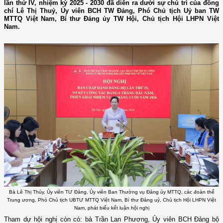
lần thứ IV, nhiệm kỳ 2025 - 2030 đã diễn ra dưới sự chủ trì của đồng
chí Lê Thị Thuỷ, Ủy viên BCH TW Đảng, Phó Chủ tịch Uỷ ban TW
MTTQ Việt Nam, Bí thư Đảng ủy TW Hội, Chủ tịch Hội LHPN Việt
Nam.
Bà Lê Thị Thủy, Ủy viên TƯ Đảng, Ủy viên Ban Thường vụ Đảng ủy MTTQ, các đoàn thể
Trung ương, Phó Chủ tịch UBTƯ MTTQ Việt Nam, Bí thư Đảng uỷ, Chủ tịch Hội LHPN Việt
Nam, phát biểu kết luận hội nghị
Tham dự hội nghị còn có: bà Trần Lan Phương, Ủy viên BCH Đảng bộ