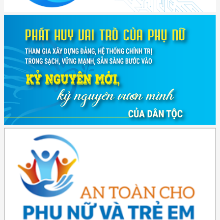
(2415/QĐ-TTg) Quyết định về việc phê duyệt Đề án Hỗ trợ Phụ nữ khởi
nghiệp ...