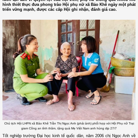
hình thiết thực đưa phong trào Hội phụ nữ xã Bảo Khê ngày một phát
triển vững mạnh, được các cấp Hội ghi nhận, đánh giá cao.
Chủ tịch Hội LHPN xã Bảo Khê Trần Thị Ngọc Anh (phải ảnh) phối hợp với Hội Phụ nữ Trại
giam Công an tỉnh thăm, tặng quà Mẹ Việt Nam anh hùng dịp 27/7
Tốt nghiệp trường Đại học kinh tế quốc dân, năm 2006 chị Ngọc Anh về