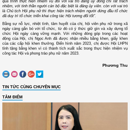
quá trình thực hiện nhiệm vụ đối với vai trò đảng ủy đồng chí rất trách
nhiệm, với tinh thần người cán bộ đặc biệt là đảng ủy viên. còn với vai trò
là Chủ tịch Hội phụ nữ thì thực hiện trách nhiệm người đứng đầu tổ chức
đã duy trì tổ chức triển khai công tác Hội tương đối tốt”.
Bằng sự nỗ lực, nhiệt tình, tâm huyết của chị, hội viên phụ nữ trong xã
ngày càng gắn bó với tổ chức, từ đó có ý thức giữ gìn và xây dựng tổ
chức Hội ngày càng vững mạnh. Với những đóng góp trong các hoạt
động của Hội, chị Ngọc Anh đã được nhận nhiều bằng khen, giấy khen
của các cấp hội khen thưởng. Điển hình năm 2023, chị được Hội LHPN
tỉnh tặng bằng khen vì có thành tích xuất sắc trong thực hiện nhiệm vụ
công tác Hội và phong trào phụ nữ năm 2023.
Phương Thu
TIN TỨC CÙNG CHUYÊN MỤC
TÂM ĐIỂM