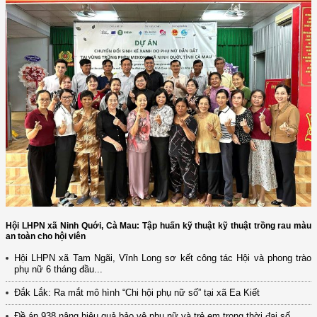
Hội LHPN xã Ninh Quới, Cà Mau: Tập huấn kỹ thuật kỹ thuật trồng rau màu
an toàn cho hội viên
Hội LHPN xã Tam Ngãi, Vĩnh Long sơ kết công tác Hội và phong trào
phụ nữ 6 tháng đầu...
(12/TB-HĐKH) V/v đăng ký, đề xuất nhiệm vụ Khoa học, công nghệ và
đổi mới ...
Đắk Lắk: Ra mắt mô hình “Chi hội phụ nữ số” tại xã Ea Kiết
(898/KH/ĐCT) Kế hoạch thực hiện Quyết định số 2415/QĐ-TTg ngày
Đề án 938 nâng hiệu quả bảo vệ phụ nữ và trẻ em trong thời đại số