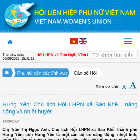
Truy cập nội dung luôn
Thứ bảy, ngày
 cho hội viên
| Hội LHPN xã Tam Ngãi, Vĩnh Long sơ kết công tác Hội và phong
08/08/2026
,
15:41:13
Phụ nữ trên các lĩnh vực
Cán bộ Hội
Xem cỡ chữ
Hưng Yên: Chủ tịch Hội LHPN xã Bảo Khê - năng
động và nhiệt huyết
14/06/2024
Chị Trần Thị Ngọc Anh, Chủ tịch Hội LHPN xã Bảo Khê, thành phố
Hưng Yên, tỉnh Hưng Yên là một cán bộ trẻ năng động, nhiệt tình,
luôn tận tâm vì quyền lợi của hội viên, phụ nữ thông qua nhiều mô