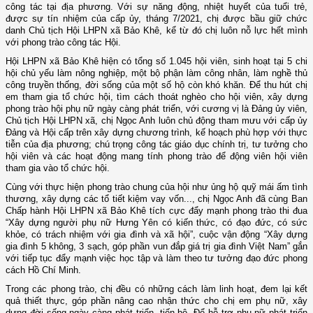
công tác tại địa phương. Với sự năng động, nhiệt huyết của tuổi trẻ,
được sự tín nhiệm của cấp ủy, tháng 7/2021, chị được bầu giữ chức
danh Chủ tịch Hội LHPN xã Bảo Khê, kể từ đó chị luôn nỗ lực hết mình
với phong trào công tác Hội.
Hội LHPN xã Bảo Khê hiện có tổng số 1.045 hội viên, sinh hoạt tại 5 chi
hội chủ yếu làm nông nghiệp, một bộ phận làm công nhân, làm nghề thủ
công truyền thống, đời sống của một số hộ còn khó khăn. Để thu hút chị
em tham gia tổ chức hội, tìm cách thoát nghèo cho hội viên, xây dựng
phong trào hội phụ nữ ngày càng phát triển, với cương vị là Đảng ủy viên,
Chủ tịch Hội LHPN xã, chị Ngọc Anh luôn chủ động tham mưu với cấp ủy
Đảng và Hội cấp trên xây dựng chương trình, kế hoạch phù hợp với thực
tiễn của địa phương; chú trọng công tác giáo dục chính trị, tư tưởng cho
hội viên và các hoạt động mang tính phong trào để động viên hội viên
tham gia vào tổ chức hội.
Cùng với thực hiện phong trào chung của hội như ủng hộ quỹ mái ấm tình
thương, xây dựng các tổ tiết kiệm vay vốn..., chị Ngọc Anh đã cùng Ban
Chấp hành Hội LHPN xã Bảo Khê tích cực đẩy mạnh phong trào thi đua
“Xây dựng người phụ nữ Hưng Yên có kiến thức, có đạo đức, có sức
khỏe, có trách nhiệm với gia đình và xã hội”, cuộc vận động “Xây dựng
gia đình 5 không, 3 sạch, góp phần vun đắp giá trị gia đình Việt Nam” gắn
với tiếp tục đẩy mạnh việc học tập và làm theo tư tưởng đạo đức phong
cách Hồ Chí Minh.
Trong các phong trào, chị đều có những cách làm linh hoạt, đem lại kết
quả thiết thực, góp phần nâng cao nhận thức cho chị em phụ nữ, xây
dựng đời sống ngày càng phát triển, tiến bộ. Để hỗ trợ phụ nữ phát triển