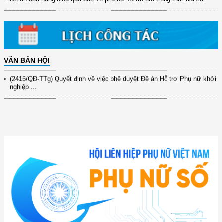
31/10/2025 ...
(417/QĐ-BNNMT) Quyết định phê duyệt Chương trình mục tiêu quốc gia
xây dựng ...
(891/KH-ĐCT) Kế hoạch thực hiện Nghị quyết số 72-NQ/TW ngày
9/9/2025 của Bộ ...
VĂN BẢN HỘI
(2415/QĐ-TTg) Quyết định về việc phê duyệt Đề án Hỗ trợ Phụ nữ khởi
nghiệp ...