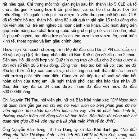
rất hiệu quả. Chỉ trong một thời gian ngắn sau khi thành lập 5 CLB đã tổ
chức thu gom khoảng hơn 6 tấn phế liệu, với số tiền thu được hơn 22
triệu đồng.
Từ nguồn kinh phí thu được từ việc thu gom phế liệu các CLB
đã tổ chức hỗ trợ, thăm hỏi, tặng 82 suất quà trị giá gần 15 triệu đồng
cho
hội viên phụ nữ, trẻ em nghèo có hoàn cảnh khó khăn. Các hoạt động trên
góp phần nâng cao chất lượng cuộc sống cho phụ nữ và nhân dân, nhất
là phụ nữ nghèo, tạo động lực giúp chị em vượt khó vươn lên, phát triển
kinh tế, thoát nghèo và làm giàu chính đáng.
Thực hiện Kế hoạch chương trình Mẹ đỡ đầu của Hội LHPN các cấp, chị
đã vận động Quỹ tín dụng nhân dân xã Bảo Khê nhận đỡ đầu cho 2 cháu.
Đến nay Hội đã phối hợp với Quỹ tín dụng trao đỡ đầu cho 2 cháu được 4
đợt với số tiền 10,5 triệu đồng. Đồng thời, tiếp tục kết nối với các mẹ đỡ
đầu kịp thời hỗ trợ các con về vật chất cũng như tinh thần để các con có
môi trường phát triển toàn diện. Cùng với đó, tiếp tục rà soát và nắm bắt
hoàn cảnh của từng em, đề nghị thành phố, các nhà hảo tâm nhận đỡ
đầu, đến nay đã có 04 cháu được nhận đỡ đầu với mức đỡ đầu
500.000đ/tháng.
Chị Nguyễn Thị Thu, hội viên phụ nữ xã Bảo Khê nhận xét: “
Chị Ngọc Anh
rất quan tâm gần gũi với chị em hội viên, luôn có biện pháp giúp đỡ hội
viên nghèo, khó khăn tạo điều kiện cho vay vốn để phát triển kinh tế,
thường xuyên thăm hỏi động viên về tinh thần. Bản thân tôi cũng nhờ chị
quan tâm giúp đỡ về vốn vay mà đã phát triển kinh tế ổn định”.
Ông Nguyễn Văn Hưng - Bí thư Đảng ủy xã Bảo Khê đánh giá: "
Nói đến
đồng chí Trần Thị Ngọc Anh - chủ tịch Hội LHPN xã Bảo Khê, trong suốt