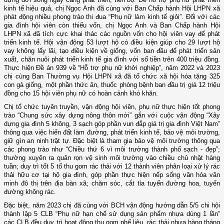
kinh tế hiệu quả, chị Ngọc Anh đã cùng với Ban Chấp hành Hội LHPN xã
phát động nhiều phong trào thi đua “Phụ nữ làm kinh tế giỏi”. Đối với các
gia đình hội viên còn thiếu vốn, chị Ngọc Anh và Ban Chấp hành Hội
LHPN xã đã tích cực khai thác các nguồn vốn cho hội viên vay để phát
triển kinh tế. Hội vận động 53 lượt hộ có điều kiện giúp cho 29 lượt hộ
vay không lấy lãi, tạo điều kiện về giống, vốn ban đầu để phát triển sản
xuất, chăn nuôi phát triển kinh tế gia đình với số tiền trên 400 triệu đồng.
Thực hiện Đề án 939 về “Hỗ trợ phụ nữ khởi nghiệp”, năm 2022 và 2023
chị cùng Ban Thường vụ Hội LHPN xã đã tổ chức xã hội hóa tặng 325
con gà giống, một phần thức ăn, thuốc phòng bệnh ban đầu trị giá 12 triệu
đồng cho 15 hội viên phụ nữ có hoàn cảnh khó khăn.
Chị tổ chức tuyên truyền, vận động hội viên, phụ nữ thực hiện tốt phong
trào “Chung sức xây dựng nông thôn
mới” gắn với cuộc vận động “Xây
dựng gia đình 5 không, 3 sạch góp phần vun đắp giá trị gia đình Việt Nam”
thông qua việc hiến đất làm đường, phát triển kinh tế, bảo vệ môi trường,
giữ gìn an ninh trật tự. Đặc biệt là tham gia bảo vệ
môi trường thông qua
các phong trào như “Chiều thứ 6 vì môi trường thành phố sạch - đẹp”;
thường xuyên ra quân rọn vệ sinh môi trường vào chiều chủ nhật hàng
tuần; duy trì tốt 5 tổ thu gom rác thải với 12 thành viên phân loại xử lý rác
thải hữu cơ tại hộ gia đình, góp phần thực hiện nếp sống văn hóa văn
minh đô thị trên địa bàn xã; chăm sóc, cắt tỉa tuyến đường hoa, tuyến
đường không rác.
Đặc biệt, năm 2023 chị đã cùng với BCH vận động hướng dẫn 5/5 chi hội
thành lập 5 CLB “Phụ nữ hạn chế sử dụng sản phẩm nhựa dùng 1 lần”
các CLB đều duy trì hoạt động thu gom phế liệu, rác thải nhựa hàng tháng