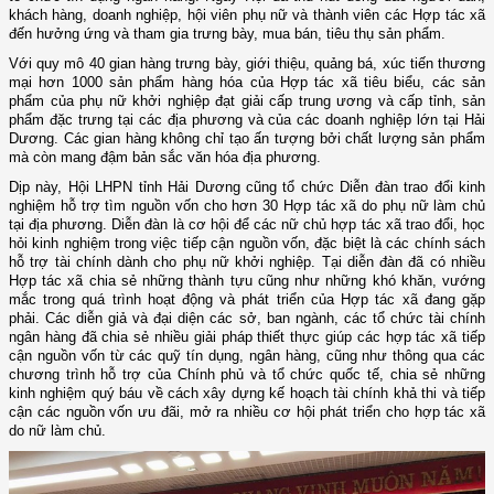
khách hàng, doanh nghiệp, hội viên phụ nữ và thành viên các Hợp tác xã
đến hưởng ứng và tham gia trưng bày, mua bán, tiêu thụ sản phẩm.
Với quy mô 40 gian hàng trưng bày, giới thiệu, quảng bá, xúc tiến thương
mại hơn 1000 sản phẩm hàng hóa của Hợp tác xã tiêu biểu, các sản
phẩm của phụ nữ khởi nghiệp đạt giải cấp trung ương và cấp tỉnh, sản
phẩm đặc trưng tại các địa phương và của các doanh nghiệp lớn tại Hải
Dương. Các gian hàng không chỉ tạo ấn tượng bởi chất lượng sản phẩm
mà còn mang đậm bản sắc văn hóa địa phương.
Dịp này, Hội LHPN tỉnh Hải Dương cũng tổ chức Diễn đàn trao đổi kinh
nghiệm hỗ trợ tìm nguồn vốn cho hơn 30 Hợp tác xã do phụ nữ làm chủ
tại địa phương. Diễn đàn là cơ hội để các nữ chủ hợp tác xã trao đổi, học
hỏi kinh nghiệm trong việc tiếp cận nguồn vốn, đặc biệt là các chính sách
hỗ trợ tài chính dành cho phụ nữ khởi nghiệp. Tại diễn đàn đã có nhiều
Hợp tác xã chia sẻ những thành tựu cũng như những khó khăn, vướng
mắc trong quá trình hoạt động và phát triển của Hợp tác xã đang gặp
phải.
Các diễn giả và đại diện các sở, ban ngành, các tổ chức tài chính
ngân hàng đã chia sẻ nhiều giải pháp thiết thực giúp các hợp tác xã tiếp
cận nguồn vốn từ các quỹ tín dụng, ngân hàng, cũng như thông qua các
chương trình hỗ trợ của Chính phủ và tổ chức quốc tế, chia sẻ những
kinh nghiệm quý báu về cách xây dựng kế hoạch tài chính khả thi và tiếp
cận các nguồn vốn ưu đãi, mở ra nhiều cơ hội phát triển cho hợp tác xã
do nữ làm chủ.