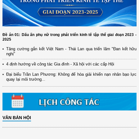
Đề án 01: Dấu ấn phụ nữ trong phát triển kinh tế tập thể giai đoạn 2023 -
2025
Tăng cường gắn kết Việt Nam - Thái Lan qua triển lãm "Đan kết hữu
(12/TB-HĐKH) V/v đăng ký, đề xuất nhiệm vụ Khoa học, công nghệ và
nghị"
đổi mới ...
4 định hướng về công tác Gia đình - Xã hội với các cấp Hội
(898/KH/ĐCT) Kế hoạch thực hiện Quyết định số 2415/QĐ-TTg ngày
31/10/2025 ...
Đại biểu Trần Lan Phương: Không để hòa giải khiến nạn nhân bạo lực
quay lại môi trường...
(417/QĐ-BNNMT) Quyết định phê duyệt Chương trình mục tiêu quốc gia
xây dựng ...
(891/KH-ĐCT) Kế hoạch thực hiện Nghị quyết số 72-NQ/TW ngày
9/9/2025 của Bộ ...
(2415/QĐ-TTg) Quyết định về việc phê duyệt Đề án Hỗ trợ Phụ nữ khởi
nghiệp ...
VĂN BẢN HỘI