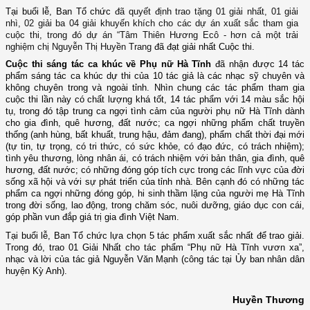
Tại buổi lễ, Ban Tổ chức
đã quyết định trao tặng 01 giải nhất, 01 giải
nhì, 02 giải ba 04 giải khuyến khích cho các dự án xuất sắc tham gia
cuộc thi, trong đó dự án “Tâm Thiên Hương Ecô - hơn cả một trải
nghiệm chị Nguyễn Thị Huyền Trang
đã đạt giải nhất Cuộc thi.
Cuộc thi sáng tác ca khúc về Phụ nữ Hà Tĩnh
đã nhận được 14 tác
phẩm sáng tác ca khúc dự thi của 10 tác giả là các nhạc sỹ chuyên và
không chuyên trong và ngoài tỉnh. Nhìn chung các tác phẩm tham gia
cuộc thi lần này có chất lượng khá tốt, 14 tác phẩm với 14 màu sắc hội
tụ, trong đó tập trung ca ngợi tình cảm của người phụ nữ Hà Tĩnh dành
cho gia đình, quê hương, đất nước; ca ngợi những phẩm chất truyền
thống (anh hùng, bất khuất, trung hậu, đảm đang), phẩm chất thời đại mới
(tự tin, tự trọng, có tri thức, có sức khỏe, có đạo đức, có trách nhiệm);
tình yêu thương, lòng nhân ái, có trách nhiệm với bản thân, gia đình, quê
hương, đất nước; có những đóng góp tích cực trong các lĩnh vực của đời
sống xã hội và với sự phát triển của tỉnh nhà. Bên cạnh đó có những tác
phẩm ca ngợi những đóng góp, hi sinh thầm lặng của người mẹ Hà Tĩnh
trong đời sống, lao động, trong chăm sóc, nuôi dưỡng, giáo dục con cái,
góp phần vun đắp giá trị gia đình Việt Nam.
Tại buổi lễ, Ban Tổ chức lựa chọn 5 tác phẩm xuất sắc nhất để trao giải.
Trong đó, trao 01 Giải Nhất cho tác phẩm “Phụ nữ Hà Tĩnh vươn xa”,
nhạc và lời của tác giả Nguyễn Văn Mạnh (công tác tại Ủy ban nhân dân
huyện Kỳ Anh).
Huyền Thương