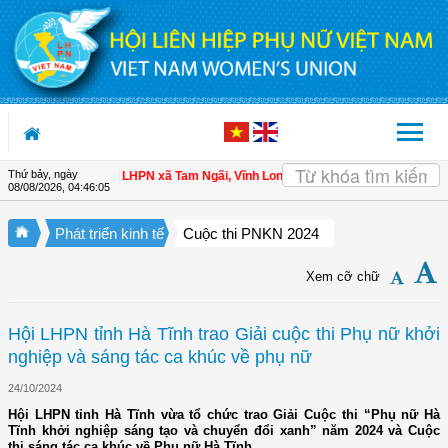
Truy cập nội dung luôn
Thứ bảy, ngày
ho hội viên
| Hội LHPN xã Tam Ngãi, Vĩnh Long sơ kết công tác Hội và phong t
08/08/2026
,
04:46:06
Phát triển kinh tế
Cuộc thi PNKN 2024
Xem cỡ chữ
Hội LHPN tỉnh Hà Tĩnh trao Giải cuộc thi Phụ nữ khởi
nghiệp và sáng tác ca khúc về phụ nữ
24/10/2024
Hội LHPN tỉnh Hà Tĩnh vừa tổ chức trao Giải Cuộc thi “Phụ nữ Hà
Tĩnh khởi nghiệp sáng tạo và chuyển đổi xanh” năm 2024 và Cuộc
thi sáng tác ca khúc về Phụ nữ Hà Tĩnh.