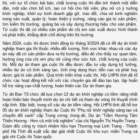
thi, với sự tổ chức bài bản, chất lượng c
uộc thi dần trở thành một diễn
đàn, một sân chơi bổ ích
, tạo cơ hội cho hội viên, phụ nữ có ý tưởng
khởi nghiệp, khởi sự kinh doanh gặp gỡ, trao đổi, chia sẻ kinh nghiệm
trong sản xuất, quản lý
; hoàn thiện ý tưởng, nâng cáo giá trị sản phẩm;
tìm kiếm thị trường, quảng bá và xây dựng thương hiệu cho sản phẩm.
Từ cuộc thi đã có nhiều sản phẩm do chị em sản xuất được hình thành
và phát triển, khẳng định chổ đứng trên thị trường.
Năm 2024, cuộc thi được khởi động từ tháng
3/2024 đã có 48
d
ự án khởi
nghiệp tham gia thi thuộc nhiều đối tượng, lĩnh vực khác nhau và các dự
án này đã có sản phẩm đưa ra thị trường, điều đó cho thấy
sự quan tâm,
hưởng ứng của chị em
phụ nữ cũng như sức hút, chất lượng
của cuộc
thi.
Mỗi dự án
tham gia cuộc thi
đều được đầu tư xây dựng kỹ lưỡng,
nhiều dự án có tính sáng tạo, tính ứng dụng thực tiễn cao và phát huy
được giá trị sản phẩm.
Quá trình triển khai cuộc thi, Hội LHPN tỉnh đã tổ
chức các hoạt động kết nối với các chuyên gia để
đào tạo tạo, tập huấn
hỗ trợ
nâng cao chất lượng, hoàn thiện các Dự án tham gia.
Từ đó Ban
T
ổ chức đã lựa chọn 13 dự án khởi nghiệp có tiềm năng nhất
hoàn thiện bản thuyết minh dự án chi tiết
và
tham dự vòng thi
t
huyết trình
cấp tỉnh. Đặc biệt,
trong số các dự án tiềm năng,
Hội LHPN tỉnh đã hỗ trợ
05 dự án khởi nghiệp tham dự Cuộc thi “Phụ nữ khởi nghiệp sáng tạo và
chuyển đổi xanh” cấp Trung ương; trong đó, Dự án “Trầm Hương Tâm
Thiên Hương
-
Hơn cả một trải nghiệm” của chị Nguyễn Thị Huyền Trang
-
Giám đốc công ty trách nhiệm hữu hạn Thương mại Linh Trang - Thành
phố Hà Tĩnh đã xuất sắc đạt giải nhất Cuộc thi khu vực miền Trung và
giải nhì Cuộc thi Toàn quốc.