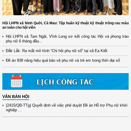
Hội LHPN xã Ninh Quới, Cà Mau: Tập huấn kỹ thuật kỹ thuật trồng rau màu
an toàn cho hội viên
Hội LHPN xã Tam Ngãi, Vĩnh Long sơ kết công tác Hội và phong trào
phụ nữ 6 tháng đầu...
(12/TB-HĐKH) V/v đăng ký, đề xuất nhiệm vụ Khoa học, công nghệ và
đổi mới ...
Đắk Lắk: Ra mắt mô hình “Chi hội phụ nữ số” tại xã Ea Kiết
(898/KH/ĐCT) Kế hoạch thực hiện Quyết định số 2415/QĐ-TTg ngày
Đề án 938 nâng hiệu quả bảo vệ phụ nữ và trẻ em trong thời đại số
31/10/2025 ...
(417/QĐ-BNNMT) Quyết định phê duyệt Chương trình mục tiêu quốc gia
xây dựng ...
(891/KH-ĐCT) Kế hoạch thực hiện Nghị quyết số 72-NQ/TW ngày
9/9/2025 của Bộ ...
VĂN BẢN HỘI
(2415/QĐ-TTg) Quyết định về việc phê duyệt Đề án Hỗ trợ Phụ nữ khởi
nghiệp ...