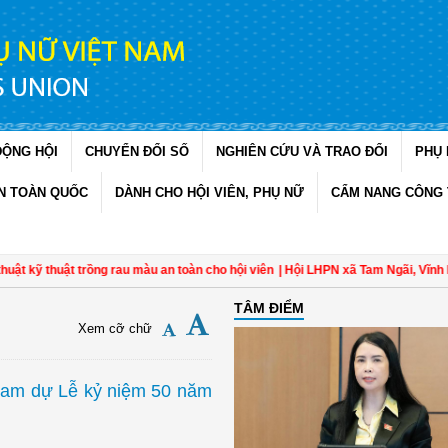
ĐỘNG HỘI
CHUYỂN ĐỔI SỐ
NGHIÊN CỨU VÀ TRAO ĐỔI
PHỤ 
N TOÀN QUỐC
DÀNH CHO HỘI VIÊN, PHỤ NỮ
CẨM NANG CÔNG 
t trồng rau màu an toàn cho hội viên
| Hội LHPN xã Tam Ngãi, Vĩnh Long sơ kết
TÂM ĐIỂM
Xem cỡ chữ
ham dự Lễ kỷ niệm 50 năm