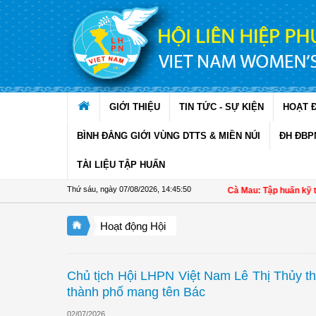
Truy cập nội dung luôn
GIỚI THIỆU
TIN TỨC - SỰ KIỆN
HOẠT 
BÌNH ĐẲNG GIỚI VÙNG DTTS & MIỀN NÚI
ĐH ĐBP
TÀI LIỆU TẬP HUẤN
Thứ sáu, ngày 07/08/2026
,
14:45:52
Hội LHPN xã Ninh Quới, Cà Mau: Tập huấn kỹ thuật kỹ thuậ
Hoạt động Hội
Chủ tịch Hội LHPN Việt Nam Lê Thị Thủy t
thành phố mang tên Bác
02/07/2026