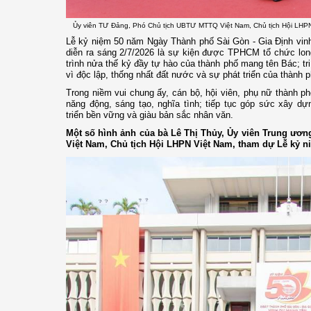
Ủy viên TƯ Đảng, Phó Chủ tịch UBTƯ MTTQ Việt Nam, Chủ tịch Hội LHPN
Lễ kỷ niệm 50 năm Ngày Thành phố Sài Gòn - Gia Định vin
diễn ra sáng 2/7/2026 là sự kiện được TPHCM tổ chức long 
trình nửa thế kỷ đầy tự hào của thành phố mang tên Bác; tri
vì độc lập, thống nhất đất nước và sự phát triển của thành 
Trong niềm vui chung ấy, cán bộ, hội viên, phụ nữ thành p
năng động, sáng tạo, nghĩa tình; tiếp tục góp sức xây d
triển bền vững và giàu bản sắc nhân văn.
Một số hình ảnh của bà Lê Thị Thủy, Ủy viên Trung ư
Việt Nam, Chủ tịch Hội LHPN Việt Nam, tham dự Lễ kỷ n