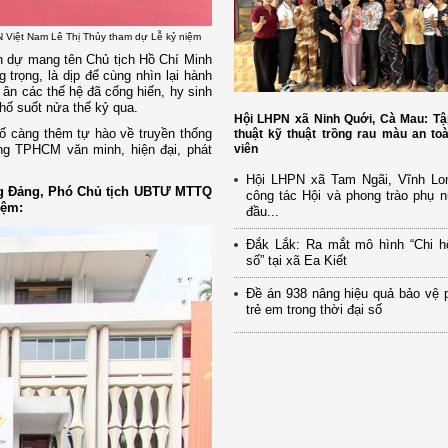
 Việt Nam Lê Thị Thủy tham dự Lễ kỷ niệm
h dự mang tên Chủ tịch Hồ Chí Minh
trọng, là dịp để cùng nhìn lại hành
 ân các thế hệ đã cống hiến, hy sinh
phố suốt nửa thế kỷ qua.
Hội LHPN xã Ninh Quới, Cà Mau: Tậ
hố càng thêm tự hào về truyền thống
thuật kỹ thuật trồng rau màu an to
ựng TPHCM văn minh, hiện đại, phát
viên
Hội LHPN xã Tam Ngãi, Vĩnh Lo
ơng Đảng, Phó Chủ tịch UBTƯ MTTQ
công tác Hội và phong trào phụ 
iệm:
đầu...
Đắk Lắk: Ra mắt mô hình “Chi h
số” tại xã Ea Kiết
Đề án 938 nâng hiệu quả bảo vệ 
trẻ em trong thời đại số