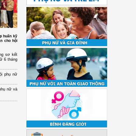
p huấn kỹ
àn cho hội
ng sơ kết
nữ 6 tháng
ội phụ nữ
phụ nữ và