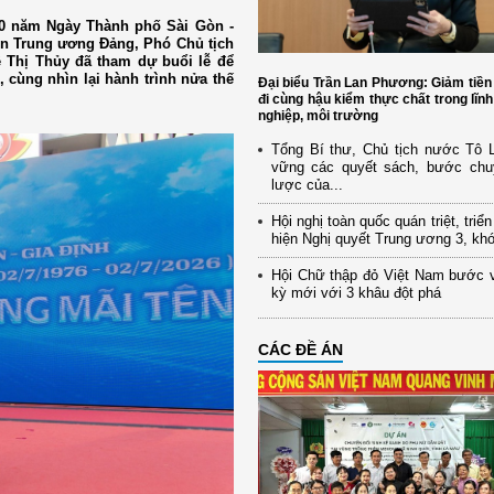
 50 năm Ngày Thành phố Sài Gòn -
ên Trung ương Đảng, Phó Chủ tịch
Thị Thủy đã tham dự buổi lễ để
cùng nhìn lại hành trình nửa thế
Đại biểu Trần Lan Phương: Giảm tiền
đi cùng hậu kiểm thực chất trong lĩn
nghiệp, môi trường
Tổng Bí thư, Chủ tịch nước Tô
vững các quyết sách, bước chu
lược của...
Hội nghị toàn quốc quán triệt, triể
hiện Nghị quyết Trung ương 3, kh
Hội Chữ thập đỏ Việt Nam bước 
kỳ mới với 3 khâu đột phá
CÁC ĐỀ ÁN