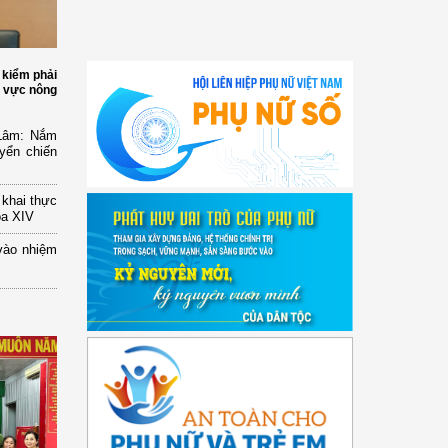
 kiểm phải
h vực nông
 Lâm: Nắm
yển chiến
n khai thực
óa XIV
vào nhiệm