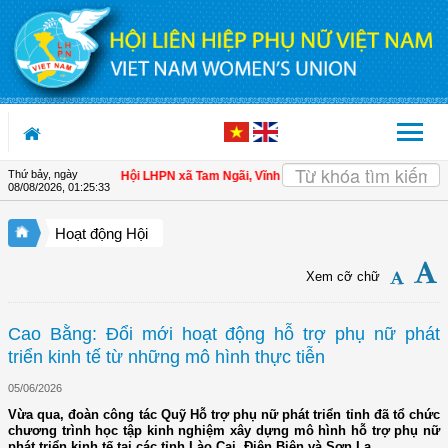
Truy cập nội dung luôn
Thứ bảy, ngày
n cho hội viên
| Hội LHPN xã Tam Ngãi, Vĩnh Long sơ kết công tác Hội và phon
08/08/2026
,
01:25:34
Hoạt động Hội
Xem cỡ chữ
Cao Bằng: Đổi mới hoạt động hỗ trợ phụ nữ phát
triển kinh tế từ những mô hình thực tiễn
05/06/2026
Vừa qua, đoàn công tác Quỹ Hỗ trợ phụ nữ phát triển tỉnh đã tổ chức
chương trình học tập kinh nghiệm xây dựng mô hình hỗ trợ phụ nữ
phát triển kinh tế tại các tỉnh Lào Cai, Điện Biên và Sơn La.