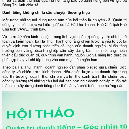
trị tốt và tuân thủ nhất quán là nền tảng bảo vệ danh tiếng bền vững", bà
Đồng Thị Ánh chia sẻ.
Danh tiếng không chỉ là câu chuyện thương hiệu
Một trong những nội dung trọng tâm của hội thảo là chuyên đề "Quản trị
công ty - chiến lược và hiệu quả" do bà Hà Thu Thanh, Phó Chủ tịch Phó
Chủ tịch VAWE, trình bày.
Với hơn 40 năm kinh nghiệm trong lĩnh vực quản trị công ty, tài chính, kế
toán và kiểm toán, bà Hà Thu Thanh cho rằng chiến lược là yếu tố cốt lõi
quyết định con đường phát triển dài hạn của doanh nghiệp. Muốn tăng
trưởng bền vững, doanh nghiệp cần xây dựng tầm nhìn rõ ràng, hoàn
thiện cấu trúc quản trị, quy trình vận hành, nguồn lực và năng lực thực thi
phù hợp thay vì chỉ tập trung vào các mục tiêu ngắn hạn.
Theo bà Hà Thu Thanh, doanh nghiệp cần phân biệt rõ giữa chiến lược
công ty và chiến lược kinh doanh. Nếu chiến lược kinh doanh tập trung
vào thị trường, doanh thu, chi phí và lợi thế cạnh tranh thì chiến lược
công ty hướng tới những câu hỏi dài hạn hơn như doanh nghiệp muốn trở
thành ai, xây dựng danh tiếng như thế nào và phát triển theo hướng nào.