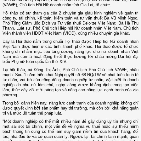
(VAWE), Chủ tịch Hội Nữ doanh nhân tỉnh Gia Lai, tổ chức.
Hội thảo có sự tham gia của 2 chuyên gia giàu kinh nghiệm về quản trị
công ty, tài chính, kế toán, kiểm toán và tư vấn thuế: Bà Vũ Minh Ngọc,
Phó Tổng Giám đốc Dịch vụ Tư vấn thuế Deloitte Việt Nam; Bà Hà Thu
Thanh, Luật sư, Phó Chủ tịch Hiệp hội Nữ doanh nhân Việt Nam, Chủ tịch
Viện thành viên HĐQT Việt Nam (VIOD), cùng nhiều chuyên gia khác.
Đây là Hội thảo nằm trong chuỗi Hội thảo được Hiệp hội Nữ doanh nhân
Việt Nam thực hiện ở các tỉnh, thành phố khác. Hội thảo được tổ chức
không chỉ nhằm mục tiêu tăng cường năng lực cho nữ doanh nhân Việt
Nam mà còn là hoạt động thiết thực hướng tới chào mừng Đại hội đại
biểu Phụ nữ toàn quốc lần thứ XIV.
Tại hội thảo, bà Đồng Thị Ánh, Phó Chủ tịch Phó Chủ tịch VAWE, nhấn
mạnh: Sau 1 năm triển khai Nghị quyết số 68-NQ/TW về phát triển kinh tế
tư nhân, vai trò của cộng đồng doanh nghiệp tư nhân, đặc biệt là doanh
nghiệp do phụ nữ làm chủ, ngày càng được khẳng định trong tạo việc
làm, thúc đẩy đổi mới sáng tạo và nâng cao năng lực cạnh tranh của địa
phương.
Trong bối cảnh hiện nay, năng lực cạnh tranh của doanh nghiệp không chỉ
được quyết định bởi sản phẩm hay thị trường, mà còn bởi khả năng quản
trị và mức độ tuân thủ pháp luật.
"Một doanh nghiệp có thể mất nhiều năm để gây dựng uy tín nhưng chỉ
một sai sót tài chính, một vấn đề về nghĩa vụ thuế hoặc sự thiếu minh
bạch thông tin cũng có thể làm suy giảm niềm tin của khách hàng, đối
tác, nhà đầu tư và cơ quan quản lý. Ngược lại, tài chính lành mạnh, quản