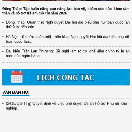
Đồng Tháp: Tập huấn nâng cao năng lực bảo vệ, chăm sóc sức khỏe tâm
thần và hỗ trợ trẻ em mồ côi năm 2026
Đồng Tháp: Quán triệt Nghị quyết Đại hội đại biểu phụ nữ toàn quốc lần
thứ XIV đến cán...
Hà Nội: Tổ chức quán triệt, triển khai Nghị quyết Đại hội đại biểu phụ nữ
(12/TB-HĐKH) V/v đăng ký, đề xuất nhiệm vụ Khoa học, công nghệ và
toàn quốc lần...
đổi mới ...
Đại biểu Trần Lan Phương: Đề nghị làm rõ cơ chế điều chỉnh tỷ lệ an
(898/KH/ĐCT) Kế hoạch thực hiện Quyết định số 2415/QĐ-TTg ngày
toàn của ngân hàng
31/10/2025 ...
(417/QĐ-BNNMT) Quyết định phê duyệt Chương trình mục tiêu quốc gia
xây dựng ...
(891/KH-ĐCT) Kế hoạch thực hiện Nghị quyết số 72-NQ/TW ngày
9/9/2025 của Bộ ...
VĂN BẢN HỘI
(2415/QĐ-TTg) Quyết định về việc phê duyệt Đề án Hỗ trợ Phụ nữ khởi
nghiệp ...