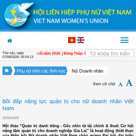
Truy cập nội dung luôn
Thứ sáu, ngày
 trợ trẻ em mồ côi năm 2026
| Đồng Tháp: Quán triệt Nghị quyết Đại hội đại biể
07/08/2026
,
05:04:14
Phụ nữ trên các lĩnh vực
Nữ Doanh nhân
Xem cỡ chữ
Bồi đắp năng lực quản trị cho nữ doanh nhân Việt
Nam
15/06/2026
Hội thảo “Quản trị danh tiếng - Góc nhìn từ tài chính & thuế: Cơ hội
nâng tầm quản trị cho doanh nghiệp Gia Lai” là hoạt động thiết thực
của Hiệp hội Nữ doanh nhân Việt Nam chào mừng Đại hội đại biểu