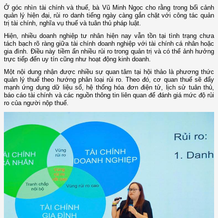
Ở góc nhìn tài chính và thuế, bà Vũ Minh Ngọc cho rằng trong bối cảnh
quản lý hiện đại, rủi ro danh tiếng ngày càng gắn chặt với công tác quản
trị tài chính, nghĩa vụ thuế và tuân thủ pháp luật.
Hiện, nhiều doanh nghiệp tư nhân hiện nay vẫn tồn tại tình trạng chưa
tách bạch rõ ràng giữa tài chính doanh nghiệp với tài chính cá nhân hoặc
gia đình. Điều này tiềm ẩn nhiều rủi ro trong quản trị và có thể ảnh hưởng
trực tiếp đến uy tín cũng như hoạt động kinh doanh.
Một nội dung nhận được nhiều sự quan tâm tại hội thảo là phương thức
quản lý thuế theo hướng phân loại rủi ro. Theo đó, cơ quan thuế sẽ đẩy
mạnh ứng dụng dữ liệu số, hệ thống hóa đơn điện tử, lịch sử tuân thủ,
báo cáo tài chính và các nguồn thông tin liên quan để đánh giá mức độ rủi
ro của người nộp thuế.