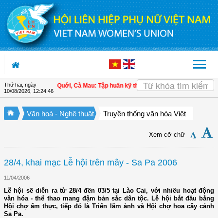
Truy cập nội dung luôn
Thứ hai, ngày
ội LHPN xã Ninh Quới, Cà Mau: Tập huấn kỹ thuật kỹ thuật trồng rau màu an toàn
10/08/2026
,
12:24:47
Văn hoá - Nghệ thuật
Truyền thống văn hóa Việt
Xem cỡ chữ
28/4, khai mạc Lễ hội trên mây - Sa Pa 2006
11/04/2006
Lễ hội sẽ diễn ra từ 28/4 đến 03/5 tại Lào Cai, với nhiều hoạt động
văn hóa - thể thao mang đậm bản sắc dân tộc. Lễ hội bắt đầu bằng
Hội chợ ẩm thực, tiếp đó là Triển lãm ảnh và Hội chợ hoa cây cảnh
Sa Pa.