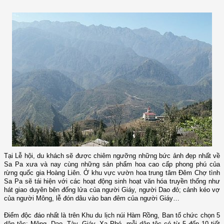
Tại Lễ hội, du khách sẽ được chiêm ngưỡng những bức ảnh đẹp nhất về
Sa Pa xưa và nay cùng những sản phẩm hoa cao cấp phong phú của
rừng quốc gia Hoàng Liên. Ở khu vực vườn hoa trung tâm Đêm Chợ tình
Sa Pa sẽ tái hiện với các hoạt động sinh hoạt văn hóa truyền thống như
hát giao duyên bên đống lửa của người Giáy, người Dao đỏ; cảnh kéo vợ
của người Mông, lễ đón dâu vào ban đêm của người Giáy…
Điểm độc đáo nhất là trên Khu du lịch núi Hàm Rồng, Ban tổ chức chọn 5
dân tộc: Mông, Dao, Tày, Giáy, Xa Phó, mỗi dân tộc có từ 5 đến 10 tiết