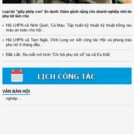
Loại bỏ "giấy phép con" ẩn danh: Giảm gánh nặng cho doanh nghiệp nhỏ do
phụ nữ làm chủ
Hội LHPN xã Ninh Quới, Cà Mau: Tập huấn kỹ thuật kỹ thuật trồng rau
màu an toàn cho hội...
(12/TB-HĐKH) V/v đăng ký, đề xuất nhiệm vụ Khoa học, công nghệ và
đổi mới ...
Hội LHPN xã Tam Ngãi, Vĩnh Long sơ kết công tác Hội và phong trào
phụ nữ 6 tháng đầu...
(898/KH/ĐCT) Kế hoạch thực hiện Quyết định số 2415/QĐ-TTg ngày
31/10/2025 ...
Đắk Lắk: Ra mắt mô hình “Chi hội phụ nữ số” tại xã Ea Kiết
(417/QĐ-BNNMT) Quyết định phê duyệt Chương trình mục tiêu quốc gia
xây dựng ...
(891/KH-ĐCT) Kế hoạch thực hiện Nghị quyết số 72-NQ/TW ngày
9/9/2025 của Bộ ...
(2415/QĐ-TTg) Quyết định về việc phê duyệt Đề án Hỗ trợ Phụ nữ khởi
VĂN BẢN HỘI
nghiệp ...