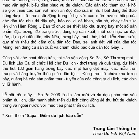
mục văn nghệ, biểu diễn phục vụ du khách. Các dân tộc tham dự lễ hội
sẽ giới thiệu các sản vật, món ăn độc đáo của mình. Hoạt động thể thao
cũng được tổ chức sôi động trong lễ hội với các môn truyền thống của
các dân tộc như thi đẩy gậy, kéo co, đi cà kheo, bắn nỏ, chạy tiếp sức
lên đỉnh Hàm Rồng… Ban tổ chức sẽ thiết lập khu trưng bày một số sản
phẩm đặc trưng: đồ trang sức, dụng cụ sản xuất, một số nhạc cụ đặc
sắc, dựng đu dân tộc, cây Nêu, trưng bày tranh thờ, trình diễn đám cưới,
quy trình thêu thổ cẩm của dân tộc Dao, se lanh dệt vải của dân tộc
Mông, rèn dụng cụ sản xuất và chạm khắc bạc của dân tộc Giáy…
Cùng với các hoạt động trên, tại sân vận động Sa Pa, Sở Thương mại –
Du lịch Lào Cai tổ chức Hội chợ Du lịch - thời trang và quà tặng, dự kiến
thu hút 130 gian hàng trưng bày các mặt hàng dệt may, các mẫu thời
trang và hàng truyền thống của dân tộc… Đồng thời tổ chức khu trưng
bày, quảng bá các sản phẩm tour - tuyến của các công ty du lịch, các đơn
vị lữ hành.
Lễ hội trên mây – Sa Pa 2006 là dịp làm mới và đa dạng hóa các sản
phẩm du lịch, đẩy mạnh phát triển du lịch cộng đồng để thu hút du khách
trong và ngoài nước với mục tiêu phát triển du lịch.
* Xem thêm "
Sapa - Điểm du lịch hấp dẫn
"
Trung tâm Thông tin
Theo Du lịch Việt Nam