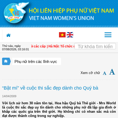
Truy cập nội dung luôn
Thứ sáu, ngày
XIV đến cán bộ Hội các cấp
| Hà Nội: Tổ chức quán triệt, triển khai Nghị quyết Đạ
07/08/2026
,
03:16:02
Phụ nữ trên các lĩnh vực
Xem cỡ chữ
“Bật mí” về cuộc thi sắc đẹp dành cho Quý bà
14/04/2009
Với lịch sử hơn 30 năm tồn tại, Hoa hậu Quý bà Thế giới - Mrs World
là cuộc thi sắc đẹp uy tín dành cho những phụ nữ đã lập gia đình ở
khắp các quốc gia trên thế giới. Họ không chỉ có nhan sắc mà còn
đạt được thành công trong sự nghiệp.