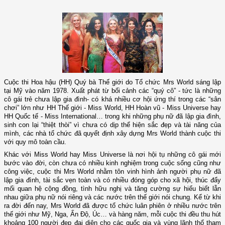
Cuộc thi Hoa hậu (HH) Quý bà Thế giới do Tổ chức Mrs World sáng lập
tại Mỹ vào năm 1978. Xuất phát từ bối cảnh các “quý cô” - tức là những
cô gái trẻ chưa lập gia đình- có khá nhiều cơ hội ứng thí trong các “sân
chơi” lớn như HH Thế giới - Miss World, HH Hoàn vũ - Miss Universe hay
HH Quốc tế - Miss International… trong khi những phụ nữ đã lập gia đình,
sinh con lại “thiệt thòi” vì chưa có dịp thể hiện sắc đẹp và tài năng của
mình, các nhà tổ chức đã quyết định xây dựng Mrs World thành cuộc thi
với quy mô toàn cầu.
Khác với Miss World hay Miss Universe là nơi hội tụ những cô gái mới
bước vào đời, còn chưa có nhiều kinh nghiệm trong cuộc sống cũng như
công việc, cuộc thi Mrs World nhằm tôn vinh hình ảnh người phụ nữ đã
lập gia đình, tài sắc vẹn toàn và có nhiều đóng góp cho xã hội, thúc đẩy
mối quan hệ cộng đồng, tình hữu nghị và tăng cường sự hiểu biết lẫn
nhau giữa phụ nữ nói riêng và các nước trên thế giới nói chung. Kể từ khi
ra đời đến nay, Mrs World đã được tổ chức luân phiên ở nhiều nước trên
thế giới như Mỹ, Nga, Ấn Độ, Úc… và hàng năm, mỗi cuộc thi đều thu hút
khoảng 100 người đẹp đại diện cho các quốc gia và vùng lãnh thổ tham