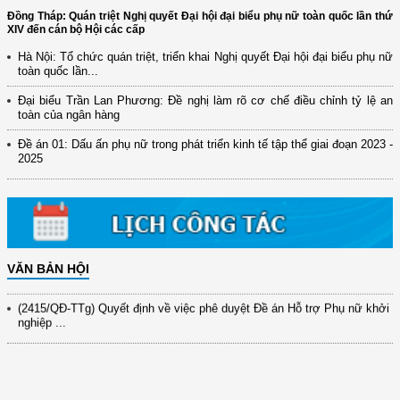
Đồng Tháp: Quán triệt Nghị quyết Đại hội đại biểu phụ nữ toàn quốc lần thứ
XIV đến cán bộ Hội các cấp
Hà Nội: Tổ chức quán triệt, triển khai Nghị quyết Đại hội đại biểu phụ nữ
toàn quốc lần...
Đại biểu Trần Lan Phương: Đề nghị làm rõ cơ chế điều chỉnh tỷ lệ an
toàn của ngân hàng
(12/TB-HĐKH) V/v đăng ký, đề xuất nhiệm vụ Khoa học, công nghệ và
đổi mới ...
Đề án 01: Dấu ấn phụ nữ trong phát triển kinh tế tập thể giai đoạn 2023 -
2025
(898/KH/ĐCT) Kế hoạch thực hiện Quyết định số 2415/QĐ-TTg ngày
31/10/2025 ...
(417/QĐ-BNNMT) Quyết định phê duyệt Chương trình mục tiêu quốc gia
xây dựng ...
(891/KH-ĐCT) Kế hoạch thực hiện Nghị quyết số 72-NQ/TW ngày
9/9/2025 của Bộ ...
VĂN BẢN HỘI
(2415/QĐ-TTg) Quyết định về việc phê duyệt Đề án Hỗ trợ Phụ nữ khởi
nghiệp ...