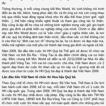
dự.
Thông thường, ở mỗi vòng chung kết Mrs World, thí sinh không chỉ trình
diễn áo dạ hội, bikini, trang phục dân tộc và thi ứng xử mà còn cùng nhau
trải qua nhiều hoạt động ngoại khoá như thi đấu thể thao (chơi golf, ngồi
thiền…), thể hiện năng khiếu nghệ thuật và tham gia công tác từ thiện.
Đây cũng là dịp để họ chia sẻ những kinh nghiệm trong việc giữ gìn hạnh
phúc gia đình và phát triển sự nghiệp riêng của mình. Chính vì đặc điểm
này nên Mrs World được coi là “sân chơi” giàu ý nghĩa nhân văn, là nơi
để các quý bà khẳng định bản thân mình, dẫu nhan sắc có thể không còn
ở vào thời kỳ “đỉnh cao rực rỡ” nhưng bù lại, họ có được vẻ đẹp mặn mà,
nhiều trải nghiệm của một phụ nữ thành đạt trong gia đình và ngoài xã hội.
Năm 2009, lần đầu tiên cuộc thi HH Quý bà Thế giới sẽ được tổ chức tại
Việt
Nam
và tỉnh Bà Rịa - Vũng Tàu là địa điểm chính đăng cai sự kiện
này. Đêm chung kết Mrs World sẽ diễn ra tối 22/11/2009 tại Nhà thi đấu
thành phố Vũng Tàu. Với vai trò của nước chủ nhà, Việt Nam được cử 2
người đẹp tham dự cuộc thi nhan sắc uy tín này và 2 gương mặt đó sẽ
được lựa chọn từ cuộc thi HH Quý bà đẹp & thành đạt Việt Nam 2009.
Lần đầu tiên Việt
Nam
tổ chức thi Hoa hậu Quý bà
Theo Quy chế tổ chức thi HH mới được Bộ Văn hoá, Thể thao & Du lịch
ban hành cuối năm 2008, kể từ nay, mỗi năm Việt
Nam
chỉ có 1 cuộc thi
HH cấp quốc gia. Trong năm 2009, HH Quý bà đẹp & thành đạt Việt
Nam
là cuộc thi HH duy nhất được cấp phép. Đây cũng là lần đầu tiên TW Hội
LHPN Việt Nam, UBND tỉnh Bà Rịa-Vũng Tàu và Công ty CIAT phối hợp
tổ chức một cuộc thi nhan sắc quy mô toàn quốc dành cho những phụ nữ