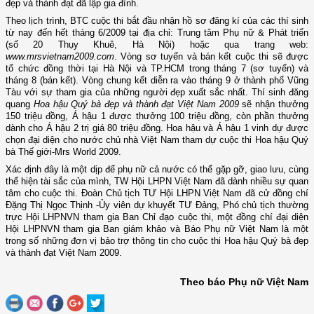
đẹp và thành đạt đã lập gia đình.
Theo lịch trình, BTC cuộc thi bắt đầu nhận hồ sơ đăng kí của các thí sinh
từ nay đến hết tháng 6/2009 tại địa chỉ: Trung tâm Phụ nữ & Phát triển
(số 20 Thụy Khuê, Hà Nội) hoặc qua trang web:
www.mrsvietnam2009.com
. Vòng sơ tuyển và bán kết cuộc thi sẽ được
tổ chức đồng thời tại Hà Nội và TP.HCM trong tháng 7 (sơ tuyển) và
tháng 8 (bán kết). Vòng chung kết diễn ra vào tháng 9 ở thành phố Vũng
Tàu với sự tham gia của những người đẹp xuất sắc nhất. Thí sinh đăng
quang
Hoa hậu Quý bà đẹp và thành đạt Việt Nam 2009
sẽ nhận thưởng
150 triệu đồng, Á hậu 1 được thưởng 100 triệu đồng, còn phần thưởng
dành cho Á hậu 2 trị giá 80 triệu đồng. Hoa hậu và Á hậu 1 vinh dự được
chọn đại diện cho nước chủ nhà Việt
Nam
tham dự cuộc thi Hoa hậu Quý
bà Thế giới-Mrs World 2009.
Xác định đây là một dịp để phụ nữ cả nước có thể gặp gỡ, giao lưu, cùng
thể hiện tài sắc của mình, TW Hội LHPN Việt Nam đã dành nhiều sự quan
tâm cho cuộc thi. Đoàn Chủ tịch TƯ Hội LHPN Việt Nam đã cử đồng chí
Đặng Thị Ngọc Thịnh -Ủy viên dự khuyết TƯ Đảng, Phó chủ tịch thường
trực Hội LHPNVN tham gia Ban Chỉ đạo cuộc thi, một đồng chí đại diện
Hội LHPNVN tham gia Ban giám khảo và Báo Phụ nữ Việt Nam là một
trong số những đơn vị bảo trợ thông tin cho cuộc thi Hoa hậu Quý bà đẹp
và thành đạt Việt Nam 2009.
Theo báo Phụ nữ Việt Nam