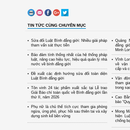
TIN TỨC CÙNG CHUYÊN MỤC
Sửa đổi Luật Bình đẳng giới: Nhiều giải pháp
Quảng N
tham vấn sát thực tiễn
đẳng gi
Minh Lo
Bảo đảm tính thống nhất của hệ thống pháp
luật, nâng cao hiệu lực, hiệu quả quản lý nhà
Vĩnh Lon
nước về bình đẳng giới
về vận 
cấp và c
Đề xuất các định hướng sửa đổi toàn diện
Luật Bình đẳng giới
Vận độn
tham gia
trong s
Tôn vinh 24 tác phẩm xuất sắc tại Lễ trao
Giải Báo chí toàn quốc về Bình đẳng giới lần
thứ II, năm 2026
Cao Bằn
bảo “Quy
Phụ nữ là chủ thể tích cực tham gia phòng
ngừa, ứng phó, phục hồi sau thiên tai và xây
Mong Mặ
dựng sinh kế bền vững
hiện Lu
chống bạ