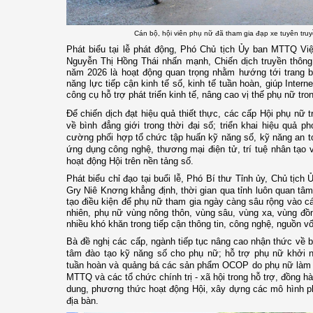
Cán bộ, hội viên phụ nữ đã tham gia đạp xe tuyên tr
Phát biểu tại lễ phát động, Phó Chủ tịch Ủy ban MTTQ Việ
Nguyễn Thị Hồng Thái
nhấn mạnh, Chiến dịch truyền thông 
năm 2026 là hoạt động quan trọng nhằm hướng tới trang b
năng lực tiếp cận kinh tế số, kinh tế tuần hoàn, giúp Intern
công cụ hỗ trợ phát triển kinh tế, nâng cao vị thế phụ nữ tron
Để chiến dịch đạt hiệu quả thiết thực, các cấp Hội phụ nữ 
về bình đẳng giới trong thời đại số; triển khai hiệu quả p
cường phối hợp tổ chức tập huấn kỹ năng số, kỹ năng an 
ứng dụng công nghệ, thương mại điện tử, trí tuệ nhân tạo 
hoạt động Hội trên nền tảng số.
Phát biểu chỉ đạo tại buổi lễ, Phó Bí thư Tỉnh ủy, Chủ tịc
Gry Niê Knơng
khẳng định, thời gian qua tỉnh luôn quan tâ
tạo điều kiện để phụ nữ tham gia ngày càng sâu rộng vào cá
nhiên, phụ nữ vùng nông thôn, vùng sâu, vùng xa, vùng đồ
nhiều khó khăn trong tiếp cận thông tin, công nghệ, nguồn vố
Bà đề nghị các cấp, ngành tiếp tục nâng cao nhận thức về bì
tâm đào tạo kỹ năng số cho phụ nữ; hỗ trợ phụ nữ khởi ngh
tuần hoàn và quảng bá các sản phẩm OCOP do phụ nữ làm ch
MTTQ và các tổ chức chính trị - xã hội trong hỗ trợ, đồng hà
dung, phương thức hoạt động Hội, xây dựng các mô hình p
địa bàn.