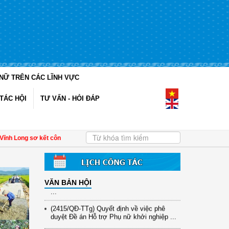
NỮ TRÊN CÁC LĨNH VỰC
(12/TB-HĐKH) V/v đăng ký, đề xuất nhiệm
vụ Khoa học, công nghệ và đổi mới ...
TÁC HỘI
TƯ VẤN - HỎI ĐÁP
(898/KH/ĐCT) Kế hoạch thực hiện Quyết
định số 2415/QĐ-TTg ngày 31/10/2025 ...
(417/QĐ-BNNMT) Quyết định phê duyệt
Long sơ kết công tác Hội và phong trào phụ nữ 6 tháng đầu năm 2026
| Đề án 9
Chương trình mục tiêu quốc gia xây dựng
...
(891/KH-ĐCT) Kế hoạch thực hiện Nghị
quyết số 72-NQ/TW ngày 9/9/2025 của Bộ
VĂN BẢN HỘI
...
(2415/QĐ-TTg) Quyết định về việc phê
duyệt Đề án Hỗ trợ Phụ nữ khởi nghiệp ...