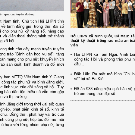
uyền qua các tuyến đường
t Nam tỉnh, Chủ tịch Hội LHPN tỉnh
về bình đẳng giới trong thời đại số
ị cho phụ nữ kỹ năng số, nâng cao
et và điện thoại thông minh trở thành
Hội LHPN xã Ninh Quới, Cà Mau: Tậ
thuật kỹ thuật trồng rau màu an to
g xã hội.
viên
trong tỉnh cần đẩy mạnh tuyên truyền
hong trào “Bình dân học vụ số”; tăng
Hội LHPN xã Tam Ngãi, Vĩnh Lo
công tác Hội và phong trào phụ 
toàn mạng cho phụ nữ; khuyến khích
đầu...
vào sản xuất, kinh doanh và đổi mới
Đắk Lắk: Ra mắt mô hình “Chi h
h Ủy ban MTTQ Việt Nam tỉnh Y Giang
số” tại xã Ea Kiết
m công tác phụ nữ và bình đẳng giới,
c lĩnh vực của đời sống xã hội. Tuy
Đề án 938 nâng hiệu quả bảo vệ 
ng bào dân tộc thiểu số vẫn còn gặp
trẻ em trong thời đại số
n và thị trường.
nh đẳng giới trong thời đại số; quan
iệp, phát triển kinh tế số, kinh tế
ủ. Đồng thời, phát huy vai trò của
nh cùng phụ nữ; tiếp tục đổi mới nội
hù hợp với từng nhóm phụ nữ, từng