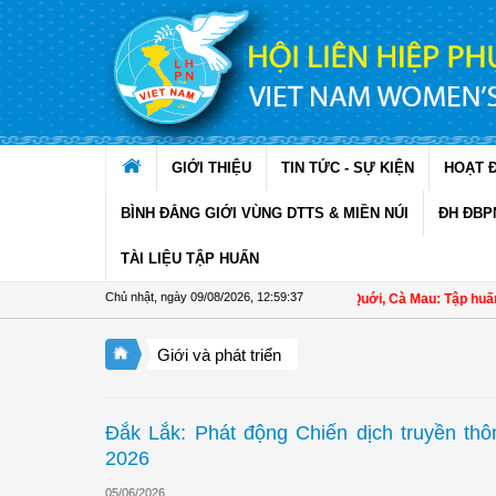
Truy cập nội dung luôn
GIỚI THIỆU
TIN TỨC - SỰ KIỆN
HOẠT 
BÌNH ĐẲNG GIỚI VÙNG DTTS & MIỀN NÚI
ĐH ĐBP
TÀI LIỆU TẬP HUẤN
Chủ nhật, ngày 09/08/2026
,
12:59:38
Hội LHPN xã Ninh Quới, Cà Mau: Tập huấn kỹ th
Giới và phát triển
Đắk Lắk: Phát động Chiến dịch truyền thô
2026
05/06/2026