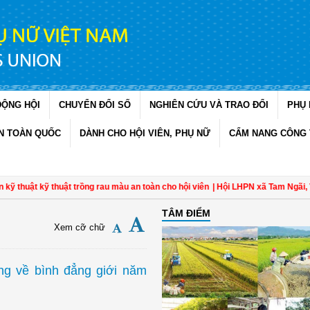
ĐỘNG HỘI
CHUYỂN ĐỔI SỐ
NGHIÊN CỨU VÀ TRAO ĐỔI
PHỤ 
N TOÀN QUỐC
DÀNH CHO HỘI VIÊN, PHỤ NỮ
CẨM NANG CÔNG 
uật kỹ thuật trồng rau màu an toàn cho hội viên
| Hội LHPN xã Tam Ngãi, Vĩnh 
TÂM ĐIỂM
Xem cỡ chữ
ng về bình đẳng giới năm