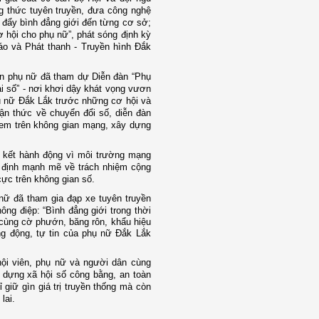
g thức tuyên truyền, đưa công nghệ
c đẩy bình đẳng giới đến từng cơ sở;
ơ hội cho phụ nữ”, phát sóng định kỳ
o và Phát thanh - Truyền hình Đắk
iên phụ nữ đã tham dự Diễn đàn “Phụ
i số” - nơi khơi dậy khát vọng vươn
phụ nữ Đắk Lắk trước những cơ hội và
ận thức về chuyển đổi số, diễn đàn
ẻ em trên không gian mạng, xây dựng
 kết hành động vì môi trường mạng
g định mạnh mẽ về trách nhiệm cộng
cực trên không gian số.
 nữ đã tham gia đạp xe tuyên truyền
thông điệp: “Bình đẳng giới trong thời
i cùng cờ phướn, băng rôn, khẩu hiệu
ăng động, tự tin của phụ nữ Đắk Lắk
 hội viên, phụ nữ và người dân cùng
 dựng xã hội số công bằng, an toàn
giữ gìn giá trị truyền thống mà còn
lai.