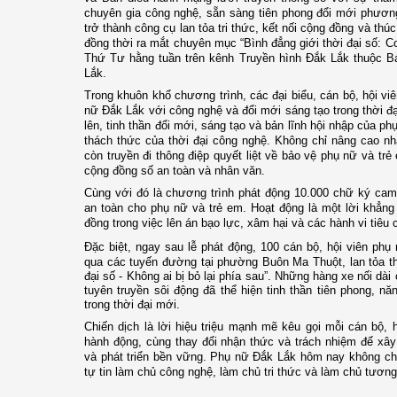
chuyên gia công nghệ, sẵn sàng tiên phong đổi mới phươn
trở thành công cụ lan tỏa tri thức, kết nối cộng đồng và thú
đồng thời ra mắt chuyên mục “Bình đẳng giới thời đại số: C
Thứ Tư hằng tuần trên kênh Truyền hình Đắk Lắk thuộc Bá
Lắk
.
Trong khuôn khổ chương trình, các đại biểu, cán bộ, hội v
nữ Đắk Lắk với công nghệ và đổi mới sáng tạo trong thời đạ
lên, tinh thần đổi mới, sáng tạo và bản lĩnh hội nhập của 
thách thức của thời đại công nghệ. Không chỉ nâng cao nh
còn truyền đi thông điệp quyết liệt về bảo vệ phụ nữ và tr
cộng đồng số an toàn và nhân văn.
Cùng với đó là chương trình phát động 10.000 chữ ký cam
an toàn cho phụ nữ và trẻ em. Hoạt động là một lời khẳn
đồng trong việc lên án bạo lực, xâm hại và các hành vi tiêu 
Đặc biệt, ngay sau lễ phát động, 100 cán bộ, hội viên phụ
qua các tuyến đường tại phường Buôn Ma Thuột
, lan tỏa 
đại số - Không ai bị bỏ lại phía sau”. Những hàng xe nối dà
tuyên truyền sôi động đã thể hiện tinh thần tiên phong, n
trong thời đại mới.
Chiến dịch là lời hiệu triệu mạnh mẽ kêu gọi mỗi cán bộ,
hành động, cùng thay đổi nhận thức và trách nhiệm để xây
và phát triển bền vững. Phụ nữ Đắk Lắk hôm nay không chỉ 
tự tin làm chủ công nghệ, làm chủ tri thức và làm chủ tương 