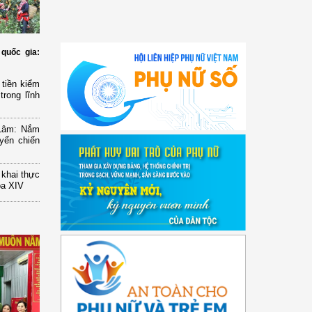
quốc gia:
tiền kiểm
trong lĩnh
 Lâm: Nắm
yển chiến
n khai thực
óa XIV