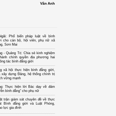
Vân Anh
gãi: Phổ biến pháp luật về bình
ới cho cán bộ, hội viên, phụ nữ xã
ng, Sơn Mai
g - Quảng Trị: Chia sẻ kinh nghiệm
hành chính quyền địa phương hai
ông tác bình đẳng giới
g xã hội thực hiện bình đẳng giới,
 xây dựng Đảng, hệ thống chính trị
ạch vững mạnh
g: Thực hiện lời Bác dạy về đảm
ền bình đẳng” cho phụ nữ
t trận giám sát chuyên đề về thực
ật Bình đẳng giới và Luật Phòng,
o lực gia đình