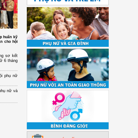
p huấn kỹ
àn cho hội
ng sơ kết
nữ 6 tháng
ội phụ nữ
phụ nữ và