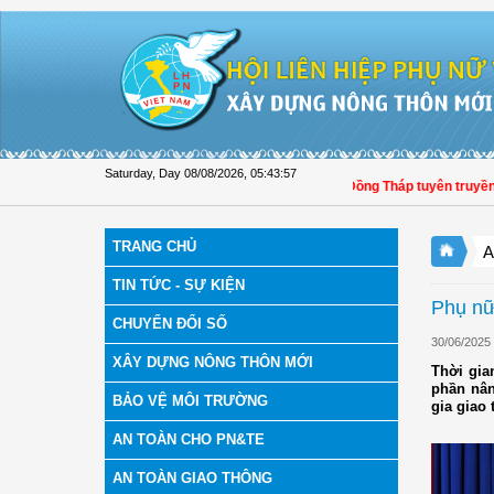
Skip to Content
Saturday, Day 08/08/2026
,
05:43:57
Hội LHPN tỉnh Đồng Tháp tuyên truyền, hư
TRANG CHỦ
A
TIN TỨC - SỰ KIỆN
Phụ nữ
CHUYỂN ĐỔI SỐ
30/06/2025
XÂY DỰNG NÔNG THÔN MỚI
Thời gia
phần nân
BẢO VỆ MÔI TRƯỜNG
gia giao
AN TOÀN CHO PN&TE
AN TOÀN GIAO THÔNG