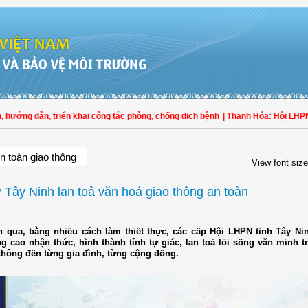
ớng dẫn, triển khai công tác phòng, chống dịch bệnh
| Thanh Hóa: Hội LHPN Thọ
n toàn giao thông
View font size
 Tây Ninh lan toả văn hoá giao thông an toàn
n qua, bằng nhiều cách làm thiết thực, các cấp Hội LHPN tỉnh Tây Ni
g cao nhận thức, hình thành tính tự giác, lan toả lối sống văn minh 
 thông đến từng gia đình, từng cộng đồng.