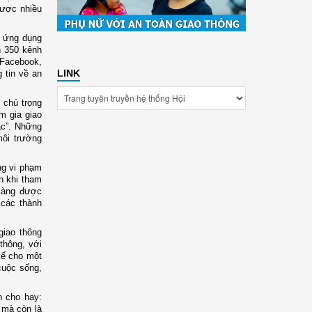
được nhiều
h ứng dụng
n 350 kênh
 Facebook,
LINK
 tin về an
 chú trọng
am gia giao
ác”. Những
môi trường
ng vi phạm
h khi tham
 càng được
 các thành
giao thông
thông, với
 kế cho một
cuộc sống,
h cho hay:
 mà còn là