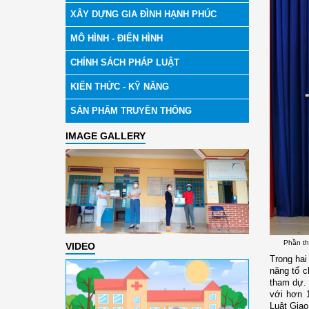
XÂY DỰNG GIA ĐÌNH HẠNH PHÚC
MÔ HÌNH - ĐIỂN HÌNH
CHÍNH SÁCH PHÁP LUẬT
KIẾN THỨC - KỸ NĂNG
SẢN PHẨM TRUYỀN THÔNG
IMAGE GALLERY
Phần th
VIDEO
Trong hai
năng tổ c
tham dự. 
với hơn 1
Luật Giao