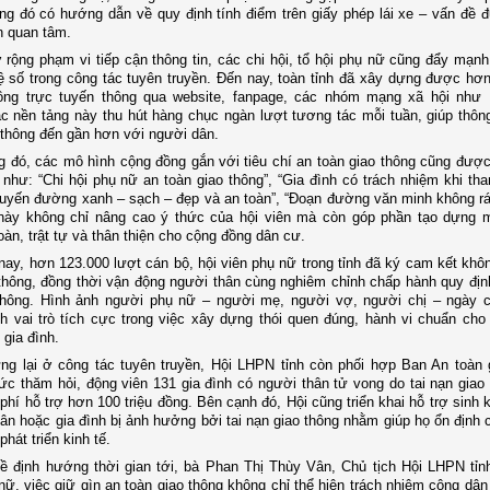
ong đó có hướng dẫn về quy định tính điểm trên giấy phép lái xe – vấn đề 
n quan tâm.
ộng phạm vi tiếp cận thông tin, các chi hội, tổ hội phụ nữ cũng đẩy mạn
 số trong công tác tuyên truyền. Đến nay, toàn tỉnh đã xây dựng được hơ
hông trực tuyến thông qua website, fanpage, các nhóm mạng xã hội như
ác nền tảng này thu hút hàng chục ngàn lượt tương tác mỗi tuần, giúp thông
 thông đến gần hơn với người dân.
 đó, các mô hình cộng đồng gắn với tiêu chí an toàn giao thông cũng được
n như: “Chi hội phụ nữ an toàn giao thông”, “Gia đình có trách nhiệm khi th
Tuyến đường xanh – sạch – đẹp và an toàn”, “Đoạn đường văn minh không r
này không chỉ nâng cao ý thức của hội viên mà còn góp phần tạo dựng 
oàn, trật tự và thân thiện cho cộng đồng dân cư.
nay, hơn 123.000 lượt cán bộ, hội viên phụ nữ trong tỉnh đã ký cam kết khô
 thông, đồng thời vận động người thân cùng nghiêm chỉnh chấp hành quy địn
 thông. Hình ảnh người phụ nữ – người mẹ, người vợ, người chị – ngày
h vai trò tích cực trong việc xây dựng thói quen đúng, hành vi chuẩn cho
 gia đình.
g lại ở công tác tuyên truyền, Hội LHPN tỉnh còn phối hợp Ban An toàn 
hức thăm hỏi, động viên 131 gia đình có người thân tử vong do tai nạn giao 
 phí hỗ trợ hơn 100 triệu đồng. Bên cạnh đó, Hội cũng triển khai hỗ trợ sinh
ân hoặc gia đình bị ảnh hưởng bởi tai nạn giao thông nhằm giúp họ ổn định 
hát triển kinh tế.
ề định hướng thời gian tới, bà Phan Thị Thùy Vân, Chủ tịch Hội LHPN tỉn
nữ, việc giữ gìn an toàn giao thông không chỉ thể hiện trách nhiệm công dân