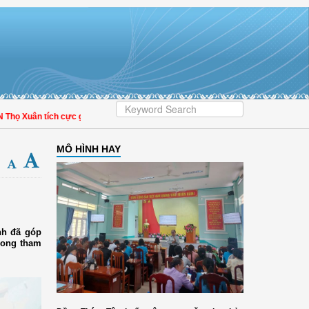
 Xuân tích cực góp phần nâng cao tỷ lệ người dân tham gia bảo hiểm y tế
MÔ HÌNH HAY
nh đã góp
trong tham