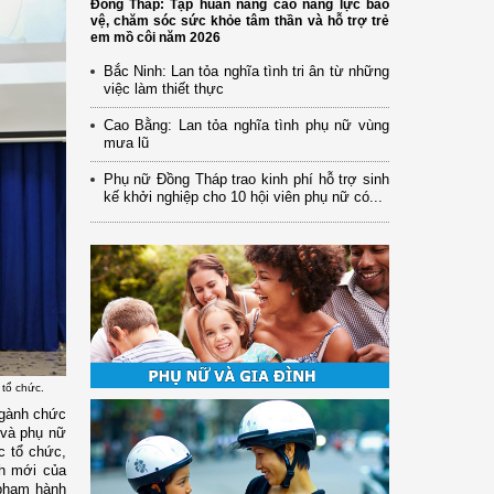
Đồng Tháp: Tập huấn nâng cao năng lực bảo
vệ, chăm sóc sức khỏe tâm thần và hỗ trợ trẻ
em mồ côi năm 2026
Bắc Ninh: Lan tỏa nghĩa tình tri ân từ những
việc làm thiết thực
Cao Bằng: Lan tỏa nghĩa tình phụ nữ vùng
mưa lũ
Phụ nữ Đồng Tháp trao kinh phí hỗ trợ sinh
kế khởi nghiệp cho 10 hội viên phụ nữ có...
 tổ chức.
ngành chức
 và phụ nữ
c tổ chức,
nh mới của
 phạm hành