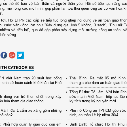
g cụ thể để bảo vệ bản thân và người thân yêu. Hội sẽ tiếp tục nâng ca
ông, mở rộng các mô hình, góp phần lan tỏa thói quen ứng xử có văn hoá kh
”.
 tới, Hội LHPN các cấp sẽ tiếp tục lồng ghép nội dung về an toàn giao thô
o, cuộc vận động lớn như “Xây dựng gia đình 5 không, 3 sạch”, “Phụ nữ T
h nhiệm và tiến bộ”, qua đó góp phần xây dựng môi trường sống an toàn, v
n bền vững.
ITH CATEGORIES
PN Việt Nam trao 20 suất học bổng
Thái Bình: Ra mắt 05 mô hình 
 sinh có hoàn cảnh khó khăn tại Phú
tham gia bảo đảm an toàn giao thô
Tổng Bí thư Tô Lâm: Với bản lĩnh, 
h đóng vai trò then chốt trong xây
sức mạnh Việt Nam, tiếp tục lập
n hóa tham gia giao thông
kỳ tích trong kỷ nguyên mới
: Vành đai 1 cấm xe xăng gồm những
Phụ nữ Công an TPHCM góp sức 
hố nào?
ninh, an toàn Lễ kỷ niệm 30/4
: Phối hợp quản lý giáo dục con em
Bình Định: Tổ chức Hội thi Phụ