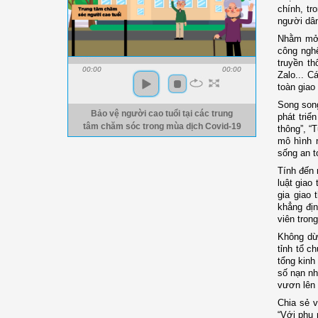
chính, tr
người dâ
Nhằm mở r
công nghệ
truyền t
00:00
00:00
Zalo... C
toàn giao
Song song
Bảo vệ người cao tuổi tại các trung
phát triể
tâm chăm sóc trong mùa dịch Covid-19
thông”, “
mô hình 
sống an t
Tính đến 
luật giao
gia giao
khẳng địn
viên trong
Không dừn
tỉnh tổ c
tổng kinh
số nạn nh
vươn lên p
Chia sẻ v
“Với phụ 