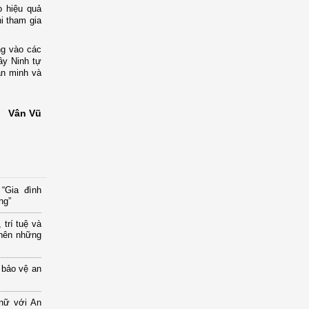
o hiệu quả
i tham gia
ng vào các
ây Ninh tự
ăn minh và
Vân Vũ
“Gia đình
ng”
trí tuệ và
 nên những
bảo vệ an
 nữ với An