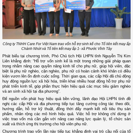
Công ty TNHH Care For Việt Nam trao vốn hỗ trợ sinh kế cho Tổ liên kết may ấp
Chánh Nhứt và Tổ liên kết may ấp 1- xã Phước Vĩnh Tây
Phát biểu tại chương trình, Phó Chủ tịch Hội LHPN tỉnh Nguyễn Thị Kim
Liên khẳng định: “Hỗ trợ vốn sinh kế là một trong những giải pháp quan
trọng nhằm nâng cao quyền năng kinh tế cho phụ nữ, giúp hội viên, đặc
biệt là phụ nữ nghèo, cận nghèo, phụ nữ có hoàn cảnh khó khăn có điều
kiện vươn lên ổn định cuộc sống. Thời gian qua, các cấp Hội đã chủ động
huy động nguồn lực xã hội hóa, triển khai nhiều hoạt động hỗ trợ phụ nữ
phát triển kinh tế, góp phần thực hiện hiệu quả các mục tiêu giảm nghèo
và an sinh xã hội tại địa phương”.
Để nguồn vốn phát huy hiệu quả bền vững, lãnh đạo Hội LHPN tỉnh đề
nghị các cấp Hội và địa phương tiếp tục tăng cường công tác theo dõi,
hướng dẫn, hỗ trợ kỹ thuật, đồng thời đẩy mạnh kết nối tiêu thụ sản
phẩm, nhân rộng các mô hình hiệu quả. Việc hỗ trợ không chỉ dừng ở
việc trao vốn mà cần gắn với nâng cao năng lực quản lý, tổ chức sản
xuất và thích ứng thị trường cho hội viên phụ nữ.
Chương trình trao vốn lần này tiếp tục khẳng định vai trò cầu nối của tổ