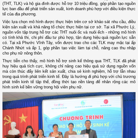
(THT, TLK) và hộ gia đình được hỗ trợ 10 triệu đồng, góp phần tạo nguồn
lực ban đầu để phát triển sản xuất, kinh doanh phù hợp với điều kiện thực
tế của địa phương.
Việc lựa chọn mô hình được thực hiện trên cơ sở khảo sát nhu cầu, điều
kiện sản xuất và khả năng tổ chức thực hiện tại cơ sở. Tại xã Phước Lý,
nguồn vốn tập trung hỗ trợ các THT nuôi ốc và nuôi ếch - những mô hình
có tính khả thi, chi phí đầu tư phù hợp, tận dụng hiệu quả nguồn lực sẵn
có. Tại xã Phước Vĩnh Tây, vốn được trao cho các TLK may mặc tại ấp
Chánh Nhứt và ấp 1, góp phần tạo việc làm tại chỗ, nâng cao thu nhập
cho phụ nữ nông thôn.
Thực tiễn cho thấy, mô hình hỗ trợ sinh kế thông qua THT, TLK đã phát
huy hiệu quả tích cực, không chỉ nâng cao hiệu quả sử dụng nguồn vốn
mà còn thúc đẩy liên kết sản xuất, chia sẻ kinh nghiệm, hỗ trợ lẫn nhau
trong quá trình phát triển kinh tế. Đây là hướng đi phù hợp với chủ trương
phát triển kinh tế tập thể, đồng thời tạo nền tảng để nhân rộng các mô
hình sinh kế bền vững trong hội viên phụ nữ.