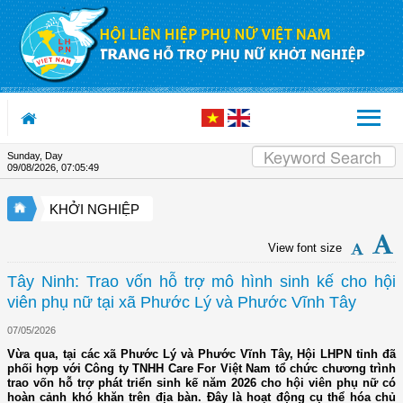
Skip to Content
Sunday, Day
09/08/2026
,
07:05:50
KHỞI NGHIỆP
View font size
Tây Ninh: Trao vốn hỗ trợ mô hình sinh kế cho hội
viên phụ nữ tại xã Phước Lý và Phước Vĩnh Tây
07/05/2026
Vừa qua, tại các xã Phước Lý và Phước Vĩnh Tây, Hội LHPN tỉnh đã
phối hợp với Công ty TNHH Care For Việt Nam tổ chức chương trình
trao vốn hỗ trợ phát triển sinh kế năm 2026 cho hội viên phụ nữ có
hoàn cảnh khó khăn trên địa bàn. Đây là hoạt động cụ thể hóa chủ