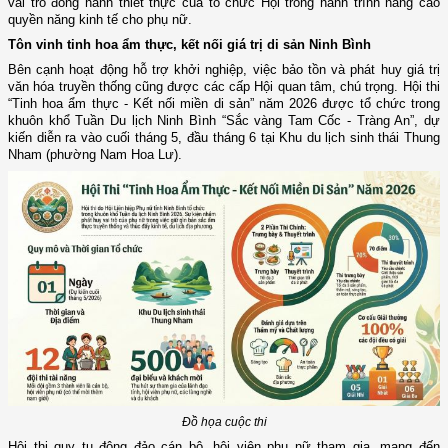
vai trò đồng hành thiết thực của tổ chức Hội trong hành trình nâng cao
quyền năng kinh tế cho phụ nữ.
Tôn vinh tinh hoa ẩm thực, kết nối giá trị di sản Ninh Bình
Bên cạnh hoạt động hỗ trợ khởi nghiệp, việc bảo tồn và phát huy giá trị
văn hóa truyền thống cũng được các cấp Hội quan tâm, chú trọng. Hội thi
“Tinh hoa ẩm thực - Kết nối miền di sản” năm 2026 được tổ chức trong
khuôn khổ Tuần Du lịch Ninh Bình “Sắc vàng Tam Cốc - Tràng An”, dự
kiến diễn ra vào cuối tháng 5, đầu tháng 6 tại Khu du lịch sinh thái Thung
Nham (phường Nam Hoa Lư).
Đồ họa cuộc thi
Hội thi quy tụ đông đảo cán bộ, hội viên phụ nữ tham gia, mang đến