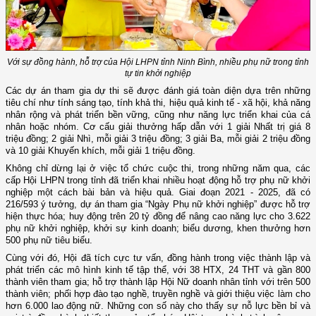
Với sự đồng hành, hỗ trợ của Hội LHPN tỉnh Ninh Bình, nhiều phụ nữ trong tỉnh
tự tin khởi nghiệp
Các dự án tham gia dự thi sẽ được đánh giá toàn diện dựa trên những
tiêu chí như tính sáng tạo, tính khả thi, hiệu quả kinh tế - xã hội, khả năng
nhân rộng và phát triển bền vững, cũng như năng lực triển khai của cá
nhân hoặc nhóm. Cơ cấu giải thưởng hấp dẫn với 1 giải Nhất trị giá 8
triệu đồng; 2 giải Nhì, mỗi giải 3 triệu đồng; 3 giải Ba, mỗi giải 2 triệu đồng
và 10 giải Khuyến khích, mỗi giải 1 triệu đồng.
Không chỉ dừng lại ở việc tổ chức cuộc thi, trong những năm qua, các
cấp Hội LHPN trong tỉnh đã triển khai nhiều hoạt động hỗ trợ phụ nữ khởi
nghiệp một cách bài bản và hiệu quả. Giai đoạn 2021 - 2025, đã có
216/593 ý tưởng, dự án tham gia “Ngày Phụ nữ khởi nghiệp” được hỗ trợ
hiện thực hóa; huy động trên 20 tỷ đồng để nâng cao năng lực cho 3.622
phụ nữ khởi nghiệp, khởi sự kinh doanh; biểu dương, khen thưởng hơn
500 phụ nữ tiêu biểu.
Cùng với đó, Hội đã tích cực tư vấn, đồng hành trong việc thành lập và
phát triển các mô hình kinh tế tập thể, với 38 HTX, 24 THT và gần 800
thành viên tham gia; hỗ trợ thành lập Hội Nữ doanh nhân tỉnh với trên 500
thành viên; phối hợp đào tạo nghề, truyền nghề và giới thiệu việc làm cho
hơn 6.000 lao động nữ. Những con số này cho thấy sự nỗ lực bền bỉ và