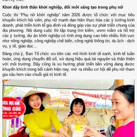
Khơi dậy tinh thần khởi nghiệp, đổi mới sáng tạo trong phụ nữ
Cuộc thi “Phụ nữ khởi nghiệp” năm 2026 được tổ chức với mục tiêu
khuyến khích hội viên, phụ nữ mạnh dạn hiện thực hóa các ý tưởng kinh
doanh, phát triển kinh tế gia đình và đóng góp vào sự phát triển chung của
địa phương. Nội dung cuộc thi tập trung tìm kiếm, ươm mầm và hỗ trợ
các ý tưởng, dự án khởi nghiệp có tính ứng dụng cao trên nhiều lĩnh vực
như nông nghiệp, công nghiệp chế biến, công nghệ thông tin, du lịch - dịch
vụ, y tế, giáo dục…
Đáng chú ý, Ban Tổ chức ưu tiên các mô hình kinh tế xanh, kinh tế tuần
hoàn, ứng dụng chuyển đổi số, sử dụng hiệu quả tài nguyên và thân thiện
với môi trường. Đây cũng là xu hướng phát triển bền vững đang được
khuyến khích trong bối cảnh hiện nay, mở ra nhiều cơ hội để phụ nữ tham
gia sâu hơn vào chuỗi giá trị kinh tế.