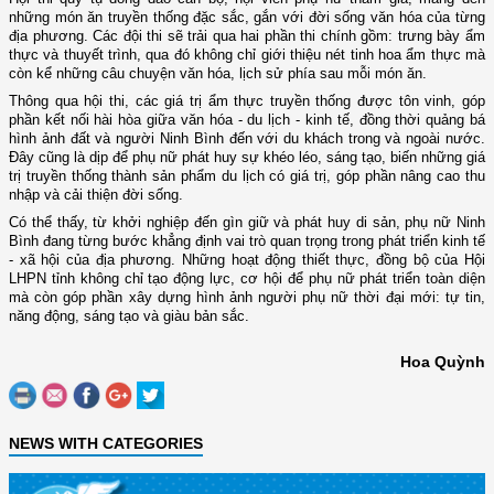
những món ăn truyền thống đặc sắc, gắn với đời sống văn hóa của từng
địa phương. Các đội thi sẽ trải qua hai phần thi chính gồm: trưng bày ẩm
thực và thuyết trình, qua đó không chỉ giới thiệu nét tinh hoa ẩm thực mà
còn kể những câu chuyện văn hóa, lịch sử phía sau mỗi món ăn.
Thông qua hội thi, các giá trị ẩm thực truyền thống được tôn vinh, góp
phần kết nối hài hòa giữa văn hóa - du lịch - kinh tế, đồng thời quảng bá
hình ảnh đất và người Ninh Bình đến với du khách trong và ngoài nước.
Đây cũng là dịp để phụ nữ phát huy sự khéo léo, sáng tạo, biến những giá
trị truyền thống thành sản phẩm du lịch có giá trị, góp phần nâng cao thu
nhập và cải thiện đời sống.
Có thể thấy, từ khởi nghiệp đến gìn giữ và phát huy di sản, phụ nữ Ninh
Bình đang từng bước khẳng định vai trò quan trọng trong phát triển kinh tế
- xã hội của địa phương. Những hoạt động thiết thực, đồng bộ của Hội
LHPN tỉnh không chỉ tạo động lực, cơ hội để phụ nữ phát triển toàn diện
mà còn góp phần xây dựng hình ảnh người phụ nữ thời đại mới: tự tin,
năng động, sáng tạo và giàu bản sắc.
Hoa Quỳnh
NEWS WITH CATEGORIES