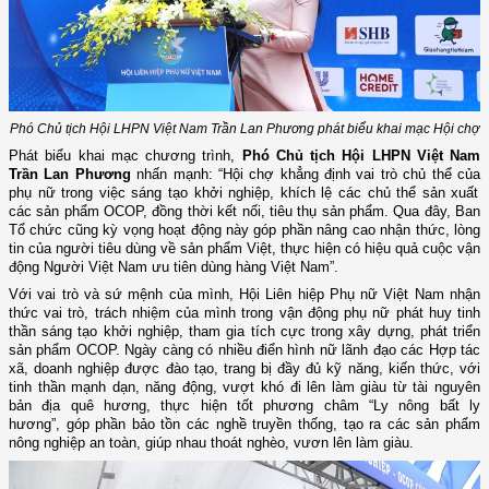
Phó Chủ tịch Hội LHPN Việt Nam Trần Lan Phương phát biểu khai mạc Hội chợ
Phát biểu khai mạc chương trình,
Phó Chủ tịch Hội LHPN Việt Nam
Trần Lan Phương
nhấn mạnh: “Hội chợ khẳng định vai trò
chủ thể
của
phụ
nữ trong việc sáng tạo khởi nghiệp, khích lệ các chủ thể sản xuất
các sản phẩm OCOP, đồng thời kết nối, tiêu thụ sản phẩm. Qua đây, Ban
Tổ chức cũng kỳ vọng hoạt động này góp phần nâng cao nhận thức, lòng
tin của người tiêu dùng về sản phẩm Việt, thực hiện có hiệu quả cuộc vận
động Người Việt Nam ưu tiên dùng hàng Việt Nam”.
Với vai trò và sứ mệnh của mình, Hội Liên hiệp Phụ nữ Việt Nam nhận
thức vai trò, trách nhiệm của mình trong vận động phụ nữ phát huy tinh
thần sáng tạo khởi nghiệp, tham gia tích cực trong xây dựng, phát triển
sản phẩm OCOP. Ngày càng có nhiều điển hình nữ lãnh đạo các Hợp tác
xã, doanh nghiệp được đào tạo, trang bị đầy đủ kỹ năng, kiến thức, với
tinh thần mạnh dạn, năng động, vượt khó đi lên làm giàu từ tài nguyên
bản địa quê hương, thực hiện tốt phương châm “Ly nông bất ly
hương”, góp phần bảo tồn các nghề truyền thống, tạo ra các sản phẩm
nông nghiệp an toàn, giúp nhau thoát nghèo, vươn lên làm giàu.