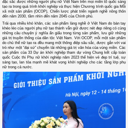
đặc sắc được những người phụ nữ Việt Nam trên mọi miền tổ quốc sáng
tạo ra trong quá trình khởi nghiệp và thực hiện Chương trình quốc gia Mỗi
xã một sản phẩm (OCOP), Chiến lược phát triển ngành nghề nông thôn
đến năm 2030, tầm nhìn đến năm 2045 của Chính phủ.
Trải qua nhiều khó khăn, các sản phẩm làng nghề ở Việt Nam do bàn tay
khéo léo của người phụ nữ tạo thành vẫn giữ được nét đẹp riêng có cùng
những câu chuyện ý nghĩa ẩn giấu trong từng sản phẩm, lưu giữ những
giá trị truyền thống của dân tộc Việt Nam. Với OCOP, mỗi một sản phẩm
do chủ thể nữ tạo ra đều mang một thông điệp sâu sắc, được gắn với vai
trò như một “đại sứ” chuyển tải những giá trị văn hóa của vùng miền. Các
sản phẩm của 33 Dự án khởi nghiệp tham dự vòng Chung kết cấp toàn
quốc Cuộc thi Phụ nữ khởi nghiệp năm 2023 thể hiện vẻ đẹp trí tuệ, sự
sáng tạo, lan tỏa mạnh mẽ khát vọng khởi nghiệp cho các tầng lớp phụ
nữ trong cả nước.