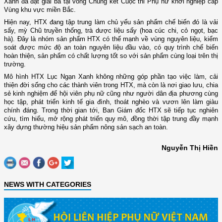
Xanh đã đạt giải ba tại vòng Chung kết Cuộc thi Phụ nữ khởi nghiệp cấp
Vùng khu vực miền Bắc.
Hiện nay, HTX đang tập trung làm chủ yếu sản phẩm chế biến đó là vải
sấy, mỳ Chũ truyền thống, trà dược liệu sấy (hoa cúc chi, cỏ ngọt, bạc
hà). Đây là nhóm sản phẩm HTX có thế mạnh về vùng nguyên liệu, kiểm
soát được mức độ an toàn nguyên liệu đầu vào, có quy trình chế biến
hoàn thiện, sản phẩm có chất lượng tốt so với sản phẩm cùng loại trên thị
trường.
Mô hình HTX Lục Ngạn Xanh không những góp phần tạo việc làm, cải
thiện đời sống cho các thành viên trong HTX, mà còn là nơi giao lưu, chia
sẻ kinh nghiệm để hội viên phụ nữ cũng như người dân địa phương cùng
học tập, phát triển kinh tế gia đình, thoát nghèo và vươn lên làm giàu
chính đáng. Trong thời gian tới, Ban Giám đốc HTX sẽ tiếp tục nghiên
cứu, tìm hiểu, mở rộng phát triển quy mô, đồng thời tập trung đầy mạnh
xây dựng thường hiệu sản phẩm nông sản sạch an toàn.
Nguyễn Thị Hiền
NEWS WITH CATEGORIES