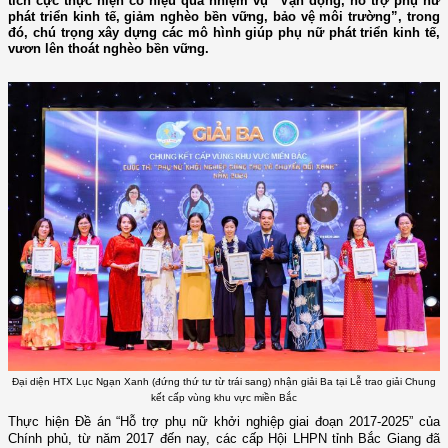
tích cực thực hiện có hiệu quả nhiệm vụ “Vận động, hỗ trợ phụ nữ
phát triển kinh tế, giảm nghèo bền vững, bảo vệ môi trường”, trong
đó, chú trọng xây dựng các mô hình giúp phụ nữ phát triển kinh tế,
vươn lên thoát nghèo bền vững.
Đại diện HTX Lục Ngạn Xanh (đứng thứ tư từ trái sang) nhận giải Ba tại Lễ trao giải Chung
kết cấp vùng khu vực miền Bắc
Thực hiện Đề án “Hỗ trợ phụ nữ khởi nghiệp giai đoạn 2017-2025” của
Chính phủ, từ năm 2017 đến nay, các cấp Hội LHPN tỉnh Bắc Giang đã