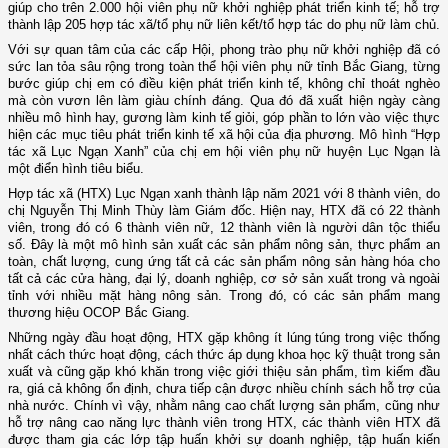
giúp cho trên 2.000 hội viên phụ nữ khởi nghiệp phát triển kinh tế; hỗ trợ
thành lập 205 hợp tác xã/tổ phụ nữ liên kết/tổ hợp tác do phụ nữ làm chủ.
Với sự quan tâm của các cấp Hội, phong trào phụ nữ khởi nghiệp đã có
sức lan tỏa sâu rộng trong toàn thể hội viên phụ nữ tỉnh Bắc Giang, từng
bước giúp chị em có điều kiện phát triển kinh tế, không chỉ thoát nghèo
mà còn vươn lên làm giàu chính đáng. Qua đó đã xuất hiện ngày càng
nhiều mô hình hay, gương làm kinh tế giỏi, góp phần to lớn vào việc thực
hiện các mục tiêu phát triển kinh tế xã hội của địa phương. Mô hình “Hợp
tác xã Lục Ngạn Xanh” của chị em hội viên phụ nữ huyện Lục Ngạn là
một điển hình tiêu biểu.
Hợp tác xã (HTX) Lục Ngạn xanh thành lập năm 2021 với 8 thành viên, do
chị Nguyễn Thị Minh Thùy làm Giám đốc. Hiện nay, HTX đã có 22 thành
viên, trong đó có 6 thành viên nữ, 12 thành viên là người dân tộc thiểu
số. Đây là một mô hình sản xuất các sản phẩm nông sản, thực phẩm an
toàn, chất lượng, cung ứng tất cả các sản phẩm nông sản hàng hóa cho
tất cả các cửa hàng, đại lý, doanh nghiệp, cơ sở sản xuất trong và ngoài
tỉnh với nhiều mặt hàng nông sản. Trong đó, có các sản phẩm mang
thương hiệu OCOP Bắc Giang.
Những ngày đầu hoạt động, HTX gặp không ít lúng túng trong việc thống
nhất cách thức hoạt động, cách thức áp dụng khoa học kỹ thuật trong sản
xuất và cũng gặp khó khăn trong việc giới thiệu sản phẩm, tìm kiếm đầu
ra, giá cả không ổn định, chưa tiếp cận được nhiều chính sách hỗ trợ của
nhà nước. Chính vì vậy, nhằm nâng cao chất lượng sản phẩm, cũng như
hỗ trợ nâng cao năng lực thành viên trong HTX, các thành viên HTX đã
được tham gia các lớp tập huấn khởi sự doanh nghiệp, tập huấn kiến