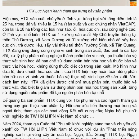
HTX Lục Ngạn Xanh tham gia trưng bày sản phẩm
Hiện nay, HTX sản xuất chủ yếu ở lĩnh vực trồng trọt với tổng diện tích là
25 ha, trong đó vải thiều là 15 ha (sản xuất và đạt chứng nhận VietGAP),
còn lại là 10 ha trồng các loại như táo, ổi, hoa cúc chi, rau công nghệ cao.
Ở lĩnh vực chế biến, HTX có 1 xưởng sản xuất Mỳ Chũ truyền thống tại
thôn Thủ Dương, xã Nam Dương và 01 xưởng chế biến nhỏ để sấy hoa
cúc chi, trà dược liệu, sấy vải thiều tại thôn Trường Sinh, xã Tân Quang.
HTX đang ứng dụng công nghệ vi sinh trong sản xuất, đặc biệt là cải tạo
đất, xử lý phụ phẩm nông nghiệp thành phân bón vi sinh, tạo thuốc bảo vệ
thực vật sinh học để hạn chế sử dụng phân bón hóa học và thuốc bảo vệ
thực vật hóa học, không dùng thuốc diệt cỏ trong sản xuất. Mô hình như
dưa lê, dưa chuột, hoa cúc chi… của HTX hiện nay hoàn toàn dùng phân
bón hữu cơ vi sinh và thuốc bảo vệ thực vật sinh học để sản xuất. Với
cách làm này, HTX đã giảm được chi phí mua phân bón, thuốc bảo vệ
thực vật, đặc biệt là giảm sử dụng phân bón hóa học trong sản xuất, tăng
sử dụng nguồn phụ phẩm để tạo nguồn phân bón tại chỗ.
Để quảng bá sản phẩm, HTX cùng với Hội phụ nữ và các ngành tham gia
trưng bày giới thiệu sản phẩm tại Hội chợ xúc tiến thương mại trong và
ngoài tỉnh; tham gia các hoạt động Kết nối cung cầu; Ngày hội phụ nữ
khởi nghiệp do TW Hội LHPN Việt Nam tổ chức …
Năm 2024, tham gia Cuộc thi “Phụ nữ khởi nghiệp sáng tạo và chuyển đổi
xanh” do TW Hội LHPN Việt Nam tổ chức với dự án “Phát triển nông
nghiệp xanh tại vùng cây ăn quả Lục Ngạn, Bắc Giang”, HTX Lục Ngạn