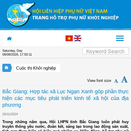
Skip to Content
Saturday, Day
08/08/2026
,
17:50:11
Cuộc thi Khởi nghiệp
View font size
Bắc Giang: Hợp tác xã Lục Ngạn Xanh góp phần thực
hiện các mục tiêu phát triển kinh tế xã hội của địa
phương
26/11/2024
Trong những năm qua, Hội LHPN tỉnh Bắc Giang luôn phát huy
truyền thống yêu nước, đoàn kết, sáng tạo trong lao động sản xuất,