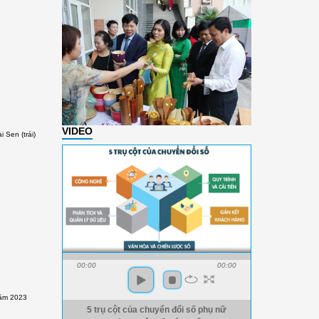
VIDEO
 Sen (trái)
00:00
00:00
năm 2023
5 trụ cột của chuyển đổi số phụ nữ