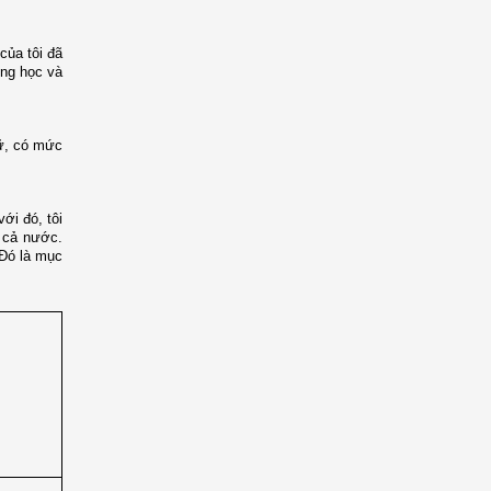
của tôi đã
ờng học và
nữ, có mức
ới đó, tôi
p cả nước.
 Đó là mục