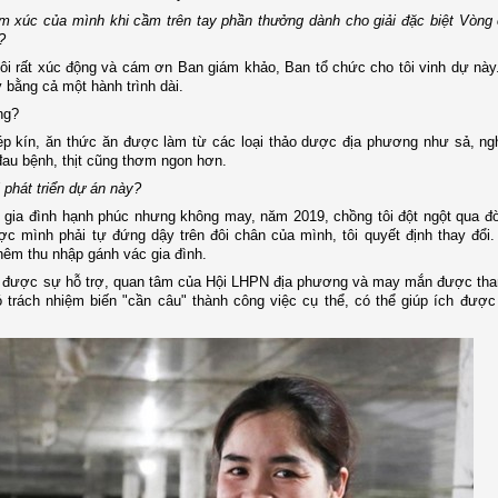
ảm xúc của mình khi cầm trên tay phần thưởng dành cho giải đặc biệt Vòng
3?
tôi rất xúc động và cám ơn Ban giám khảo, Ban tổ chức cho tôi vinh dự này
y bằng cả một hành trình dài.
ông?
 khép kín, ăn thức ăn được làm từ các loại thảo dược địa phương như sả, 
 đau bệnh, thịt cũng thơm ngon hơn.
ị phát triển dự án này?
t gia đình hạnh phúc nhưng không may, năm 2019, chồng tôi đột ngột qua 
ợc mình phải tự đứng dậy trên đôi chân của mình, tôi quyết định thay đổi
thêm thu nhập gánh vác gia đình.
nhận được sự hỗ trợ, quan tâm của Hội LHPN địa phương và may mắn được th
ó trách nhiệm biến "cần câu" thành công việc cụ thể, có thể giúp ích đượ