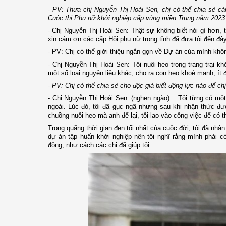
- PV: Thưa chị Nguyễn Thị Hoài Sen, chị có thể chia sẻ c
Cuộc thi Phụ nữ khởi nghiệp cấp vùng miền Trung năm 202
- Chị Nguyễn Thị Hoài Sen: Thật sự không biết nói gì hơn, 
xin cám ơn các cấp Hội phụ nữ trong tỉnh đã đưa tôi đến đâ
- PV: Chị có thể giới thiệu ngắn gọn về Dự án của mình kh
- Chị Nguyễn Thị Hoài Sen: Tôi nuôi heo trong trang trại
một số loại nguyên liệu khác, cho ra con heo khoẻ mạnh, ít
- PV: Chị có thể chia sẻ cho độc giả biết động lực nào để ch
- Chị Nguyễn Thị Hoài Sen: (nghẹn ngào)… Tôi từng có mộ
ngoài. Lúc đó, tôi đã gục ngã nhưng sau khi nhận thức đư
chuồng nuôi heo mà anh để lại, tôi lao vào công việc để có 
Trong quãng thời gian đen tối nhất của cuộc đời, tôi đã 
dự án tập huấn khởi nghiệp nên tôi nghĩ rằng mình phải c
đồng, như cách các chị đã giúp tôi.