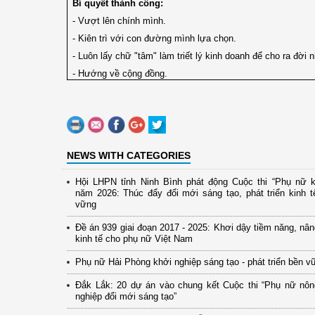
Bí quyết thành công:
- Vượt lên chính mình.
- Kiên trì với con đường mình lựa chọn.
- Luôn lấy chữ "tâm" làm triết lý kinh doanh để cho ra đờ
- Hướng về cộng đồng.
NEWS WITH CATEGORIES
Hội LHPN tỉnh Ninh Bình phát động Cuộc thi “Phụ nữ k
năm 2026: Thúc đẩy đổi mới sáng tạo, phát triển kinh t
vững
Đề án 939 giai đoạn 2017 - 2025: Khơi dậy tiềm năng, nân
kinh tế cho phụ nữ Việt Nam
Phụ nữ Hải Phòng khởi nghiệp sáng tạo - phát triển bền v
Đắk Lắk: 20 dự án vào chung kết Cuộc thi “Phụ nữ nôn
nghiệp đổi mới sáng tạo”