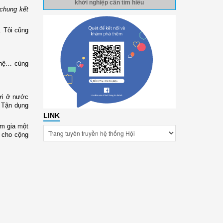
khởi nghiệp cần tìm hiểu
 chung kết
. Tôi cũng
nghệ… cùng
đời ở nước
. Tận dụng
LINK
am gia một
c cho cộng