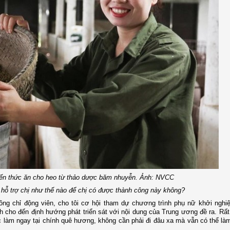
iến thức ăn cho heo từ thảo dược băm nhuyễn. Ảnh: NVCC
ã hỗ trợ chị như thế nào để chị có được thành công này không?
hông chỉ động viên, cho tôi cơ hội tham dự chương trình phụ nữ khởi ngh
ình cho đến định hướng phát triển sát với nội dung của Trung ương đề ra. R
c làm ngay tại chính quê hương, không cần phải đi đâu xa mà vẫn có thể là