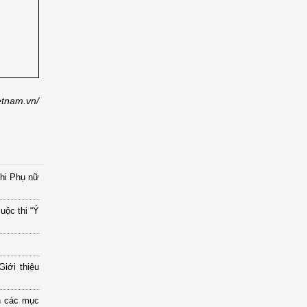
etnam.vn/
thi Phụ nữ
uộc thi “Ý
iới thiệu
n các mục