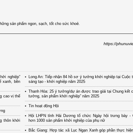
i những sản phẩm ngon, sạch, tốt cho sức khoẻ.
https://phunuvi
hởi nghiệp”
Long An: Tiếp nhận 84 hồ sơ ý tưởng khởi nghiệp tại Cuộc 
ế xanh, bền
sáng tạo - khởi nghiệp năm 2025
Thanh Hóa: 25 ý tưởng/dự án được trao giải tại Chung kết c
g cao vị thế
tưởng, sản phẩm khởi nghiệp” năm 2025
Tin hoạt động Hội
ững
Hội LHPN tỉnh Hải Dương tổ chức Ngày hội trưng bày - G
g thôn khởi
hơn 1000 sản phẩm khởi nghiệp của phụ nữ
Bắc Giang: Hợp tác xã Lục Ngạn Xanh góp phần thực hiệ