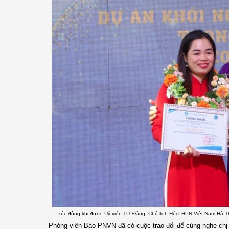
xúc động khi được Uỷ viên TƯ Đảng, Chủ tịch Hội LHPN Việt Nam Hà Th
Phóng viên Báo PNVN đã có cuộc trao đổi để cùng nghe chị 