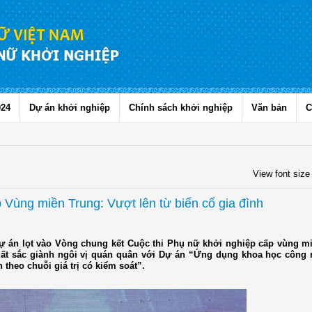
024
Dự án khởi nghiệp
Chính sách khởi nghiệp
Văn bản
C
View font size
Vùng miền Trung: Vượt lên từ biến cố gia đình
dự án lọt vào Vòng chung kết Cuộc thi Phụ nữ khởi nghiệp cấp vùng m
uất sắc giành ngôi vị quán quân với Dự án “Ứng dụng khoa học công 
theo chuỗi giá trị có kiểm soát”.