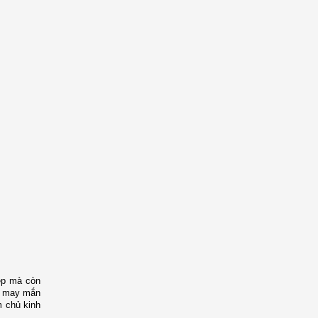
iệp mà còn
ất may mắn
m chủ kinh