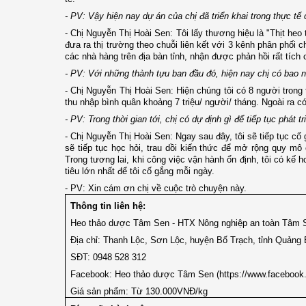
- PV: Vậy hiện nay dự án của chị đã triển khai trong thực t
- Chị Nguyễn Thị Hoài Sen: Tôi lấy thương hiệu là "Thịt heo
đưa ra thị trường theo chuỗi liên kết với 3 kênh phân phối 
các nhà hàng trên địa bàn tỉnh, nhận được phản hồi rất tíc
- PV: Với những thành tựu ban đầu đó, hiện nay chị có bao
- Chị Nguyễn Thị Hoài Sen: Hiện chúng tôi có 8 người trong
thu nhập bình quân khoảng 7 triệu/ người/ tháng. Ngoài ra c
- PV: Trong thời gian tới, chị có dự định gì để tiếp tục phát 
- Chị Nguyễn Thị Hoài Sen: Ngay sau đây, tôi sẽ tiếp tục cố 
sẽ tiếp tục học hỏi, trau dồi kiến thức để mở rộng quy mô
Trong tương lai, khi công việc vận hành ổn định, tôi có kế
tiêu lớn nhất để tôi cố gắng mỗi ngày.
- PV: Xin cám ơn chị về cuộc trò chuyện này.
Thông tin liên hệ:
Heo thảo dược Tâm Sen - HTX Nông nghiệp an toàn Tâm 
Địa chỉ: Thanh Lộc, Sơn Lộc, huyện Bố Trạch, tỉnh Quảng 
SĐT: 0948 528 312
Facebook: Heo thảo dược Tâm Sen (https://www.facebook
Giá sản phẩm: Từ 130.000VNĐ/kg