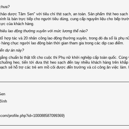
ế chưa?
 thảo dược Tâm Sen" với tiêu chí thịt sạch, an toàn. Sản phẩm thịt heo sạch 
chính là bán trực tiếp cho người tiêu dùng, cung cấp nguyên liệu cho bếp trư
h cực của khách hàng.
 nhiêu lao động thường xuyên với mức lương thế nào?
 tổ hợp tác và 20 nhân công lao động thường xuyên, trong đó đa số là phụ 
ó hàng chục người lao động bán thời gian tham gia trong các dịp cao điểm.
triển dự án này?
gắng chuẩn bị thật tốt cho cuộc thi Phụ nữ khởi nghiệp cấp toàn quốc. Cùng v
 chuồng heo, tiến tới đưa thịt heo sạch đến tay nhiều khách hàng trên khắ
 hoạch sẽ hỗ trợ các trẻ em mồ côi được đến trường và có công ăn việc làm.
Sen
Bình
.com/profile.php?id=100088587099369)