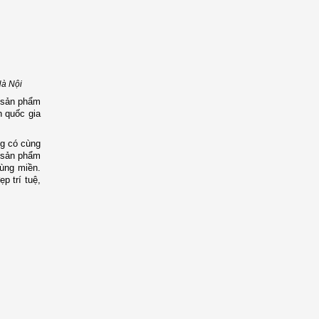
Hà Nội
m sản phẩm
h quốc gia
ng có cùng
t sản phẩm
vùng miền.
p trí tuệ,