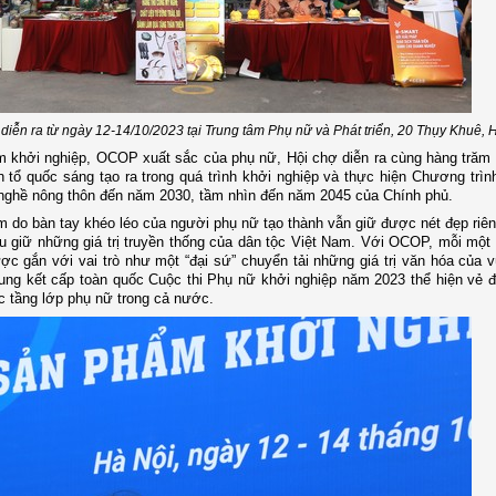
iễn ra từ ngày 12-14/10/2023 tại Trung tâm Phụ nữ và Phát triển, 20 Thụy Khuê, 
hẩm khởi nghiệp, OCOP xuất sắc của phụ nữ, Hội chợ diễn ra cùng hàng tră
ổ quốc sáng tạo ra trong quá trình khởi nghiệp và thực hiện Chương trìn
nghề nông thôn đến năm 2030, tầm nhìn đến năm 2045 của Chính phủ.
m do bàn tay khéo léo của người phụ nữ tạo thành vẫn giữ được nét đẹp riê
u giữ những giá trị truyền thống của dân tộc Việt Nam. Với OCOP, mỗi mộ
c gắn với vai trò như một “đại sứ” chuyển tải những giá trị văn hóa của 
g kết cấp toàn quốc Cuộc thi Phụ nữ khởi nghiệp năm 2023 thể hiện vẻ đẹ
c tầng lớp phụ nữ trong cả nước.