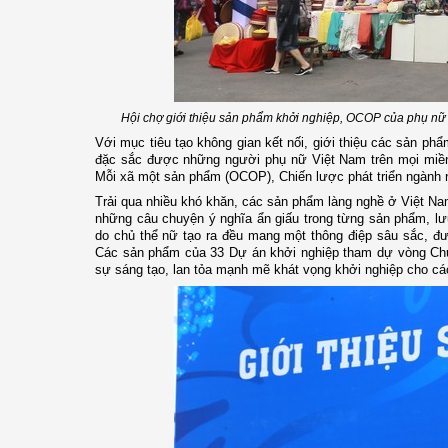
Hội chợ giới thiệu sản phẩm khởi nghiệp, OCOP của phụ nữ d
Với mục tiêu tạo không gian kết nối, giới thiệu các sản p
đặc sắc được những người phụ nữ Việt Nam trên mọi miền t
Mỗi xã một sản phẩm (OCOP), Chiến lược phát triển ngành 
Trải qua nhiều khó khăn, các sản phẩm làng nghề ở Việt Na
những câu chuyện ý nghĩa ẩn giấu trong từng sản phẩm, lư
do chủ thể nữ tạo ra đều mang một thông điệp sâu sắc, đượ
Các sản phẩm của 33 Dự án khởi nghiệp tham dự vòng Chun
sự sáng tạo, lan tỏa mạnh mẽ khát vọng khởi nghiệp cho cá