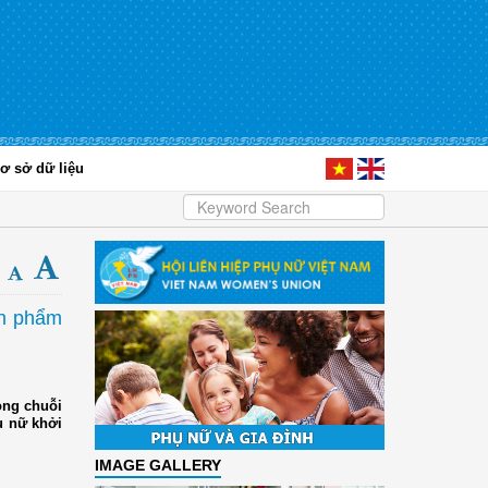
ơ sở dữ liệu
ản phẩm
ong chuỗi
ụ nữ khởi
IMAGE GALLERY