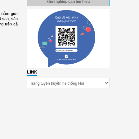
khởi nghiệp cần tìm hiểu
 nhằm giới
4 sao, sản
ng trên cả
LINK