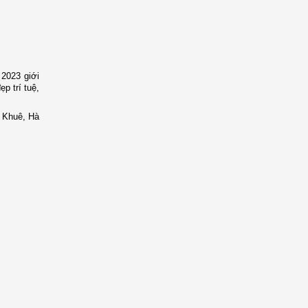
m 2023
giới
p trí tuệ,
y Khuê, Hà