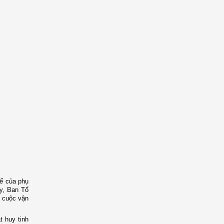
hể
của
phụ
ây, Ban Tổ
ả cuộc vận
t huy tinh