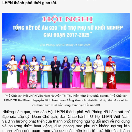
LHPN thành phố thời gian tới.
Phó Chủ tịch Hội LHPN Việt Nam Nguyễn Thị Thu Hiền (thứ 5 từ phải sang), Phó Chủ tịch
UBND TP Hải Phòng Nguyễn Minh Hùng trao Bằng khen cho đại diện 4 tập thể, 4 cá nhân
có thành tích xuất sắc trong thực hiện Đề án 939
Những năm qua, các cấp Hội LHPN thành phố Hải Phòng đã bám sát chỉ
đạo của cấp uỷ, Đoàn Chủ tịch, Ban Chấp hành TƯ Hội LHPN Việt Nam
và định hướng phát triển của thành phố; không ngừng đổi mới về nội dung
và phương thức hoạt động, đưa phong trào phụ nữ không ngừng lớn
mạnh, đóng góp quan trọng vào sự phát triển kinh tế - xã hội của Thành