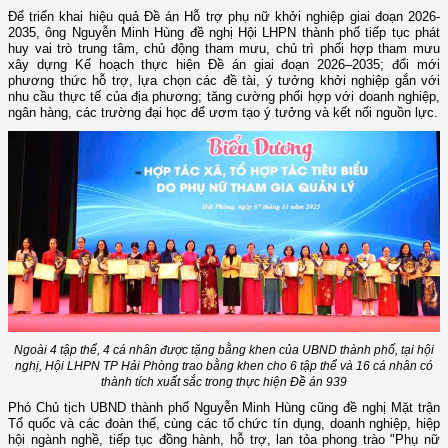
Để triển khai hiệu quả Đề án Hỗ trợ phụ nữ khởi nghiệp giai đoạn 2026-
2035, ông Nguyễn Minh Hùng đề nghị Hội LHPN thành phố tiếp tục phát
huy vai trò trung tâm, chủ động tham mưu, chủ trì phối hợp tham mưu
xây dựng Kế hoạch thực hiện Đề án giai đoạn 2026–2035; đổi mới
phương thức hỗ trợ, lựa chọn các đề tài, ý tưởng khởi nghiệp gắn với
nhu cầu thực tế của địa phương; tăng cường phối hợp với doanh nghiệp,
ngân hàng, các trường đại học để ươm tạo ý tưởng và kết nối nguồn lực.
Ngoài 4 tập thể, 4 cá nhân được tặng bằng khen của UBND thành phố, tại hội
nghị, Hội LHPN TP Hải Phòng trao bằng khen cho 6 tập thể và 16 cá nhân có
thành tích xuất sắc trong thực hiện Đề án 939
Phó Chủ tịch UBND thành phố Nguyễn Minh Hùng cũng đề nghị Mặt trận
Tổ quốc và các đoàn thể, cùng các tổ chức tín dụng, doanh nghiệp, hiệp
hội ngành nghề, tiếp tục đồng hành, hỗ trợ, lan tỏa phong trào "Phụ nữ