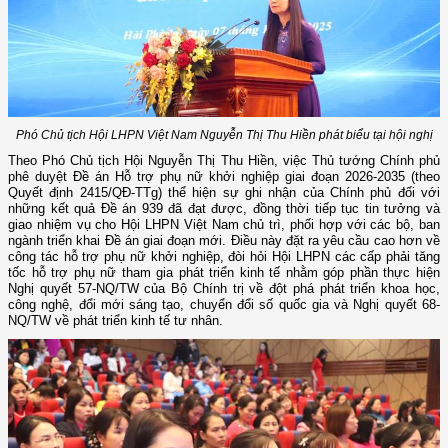
Phó Chủ tịch Hội LHPN Việt Nam Nguyễn Thị Thu Hiền phát biểu tại hội nghị
Theo Phó Chủ tịch Hội Nguyễn Thị Thu Hiền, việc Thủ tướng Chính phủ
phê duyệt Đề án Hỗ trợ phụ nữ khởi nghiệp giai đoạn 2026-2035 (theo
Quyết định 2415/QĐ-TTg) thể hiện sự ghi nhận của Chính phủ đối với
những kết quả Đề án 939 đã đạt được, đồng thời tiếp tục tin tưởng và
giao nhiệm vụ cho Hội LHPN Việt Nam chủ trì, phối hợp với các bộ, ban
ngành triển khai Đề án giai đoạn mới. Điều này đặt ra yêu cầu cao hơn về
công tác hỗ trợ phụ nữ khởi nghiệp, đòi hỏi Hội LHPN các cấp phải tăng
tốc hỗ trợ phụ nữ tham gia phát triển kinh tế nhằm góp phần thực hiện
Nghị quyết 57-NQ/TW của Bộ Chính trị về đột phá phát triển khoa học,
công nghệ, đổi mới sáng tạo, chuyển đổi số quốc gia và Nghị quyết 68-
NQ/TW về phát triển kinh tế tư nhân.