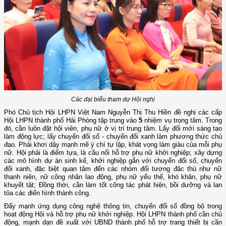
Các đại biểu tham dự Hội nghị
Phó Chủ tịch Hội LHPN Việt Nam Nguyễn Thị Thu Hiền đề nghị các cấp
Hội LHPN thành phố Hải Phòng tập trung vào
5
nhiệm vụ trọng tâm. Trong
đó, cần luôn đặt hội viên, phụ nữ ở vị trí trung tâm. Lấy đổi mới sáng tạo
làm động lực; lấy chuyển đổi số - chuyển đổi xanh làm phương thức chủ
đạo. Phải khơi dậy mạnh mẽ ý chí tự lập, khát vọng làm giàu của mỗi phụ
nữ. Hội phải là điểm tựa, là cầu nối hỗ trợ phụ nữ khởi nghiệp; xây dựng
các mô hình dự án sinh kế, khởi nghiệp gắn với chuyển đổi số, chuyển
đổi xanh, đặc biệt quan tâm đến các nhóm đối tượng đặc thù như nữ
thanh niên, nữ công nhân lao động, phụ nữ yếu thế, khó khăn, phụ nữ
khuyết tật; Đồng thời, cần làm tốt công tác phát hiện, bồi dưỡng và lan
tỏa các điển hình thành công.
Đẩy mạnh ứng dụng công nghệ thông tin, chuyển đổi số đồng bộ trong
hoạt động Hội và hỗ trợ phụ nữ khởi nghiệp. Hội LHPN thành phố cần chủ
động, mạnh dạn đề xuất với UBND thành phố hỗ trợ trang thiết bị cần