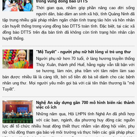
trong vùng đồng bào DTTS
Thời gian qua, nhằm góp phần nâng cao đời sống
người dân, bảo đảm an sinh xã hội, tỉnh Quảng Ninh đã
tập trung nhiều giải pháp nhằm ngăn chặn tình trạng tảo hôn và hôn nhân
cận huyết thống trong vùng đồng bào DTTS toàn tỉnh. Đặc biệt, tại các xã
đồng bào DTTS trên địa bàn tỉnh đã không còn tình trạng hôn nhân cận
huyết thống.
"Mệ Tuyết" - người phụ nữ hết lòng vì trẻ ung thư
Người phụ nữ hơn 70 tuổi, ở làng hương truyền thống
Thủy Xuân, thành phố Huế, hằng ngày vẫn tất bận với
se hương, làm nón, pha trầm với tâm niệm làm sao
bán được nhiều lãi là càng tốt, bởi số tiền đó bà sẽ dành cho các bệnh
nhân ung thư. Mọi người yêu mến gọi bà với cái tên thân thương là "mệ
Tuyết".
Nghệ An xây dựng gần 700 mô hình biến rác thành
việc có ích
Những năm qua, Hội LHPN tỉnh Nghệ An đã phối hợp
với các ban, ngành, địa phương huy động các nguồn
lực để tổ chức nhiều hoạt động thiết thực nhằm vận động hội viên, phụ
nữ chủ động tham gia bảo vệ môi trường và thực hiện các giải pháp phục