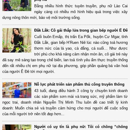
Bằng nhiều hình thức tuyên truyền, phụ nữ Lào Cai
ngày càng có nhiều mô hình hiệu quả trong việc xây
dựng nông thôn mới, bảo vệ môi trường sống.
Đắk Lắk: Cô gái thắp lửa trong gian bếp người Ê Đê
Cuối buôn Emấp, thị trấn Ea Pốk, huyện Cư Mgar, tỉnh
Đắk Lắk, gian bếp H’Ruen Niê lúc nào cũng toả hương
thơm nức của lá yao, cà đắng, cá suối… Như được
trời phú cho khả năng cảm nhận món ăn, cô gái trẻ này
đã say mê sáng tạo trong chế biến, lan toả tình yêu ẩm thực truyền thống
đến rất nhiều chị em phụ nữ tại địa phương, góp phần quảng bá văn hoá
của người Ê Đê tới mọi người.
Nỗ lực phát triển sản phẩm thủ công truyền thống
43 tuổi, đang điều hành 3 công ty chuyên kinh doanh
các sản phẩm sơn mài và trang sức, mỹ phẩm làm từ
ngọc trai, doanh nhân Nguyễn Thị Minh Thu luôn đề cao triết lý kinh
doanh: Muốn chia sẻ và truyền cảm hứng cho mọi người để cuộc sống
của mỗi người trở nên tốt đẹp hơn...
Người có uy tín là phụ nữ: Tôi có chồng “chống