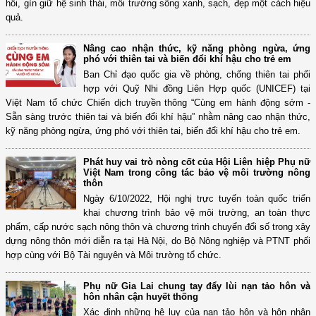
hồi, gìn giữ hệ sinh thái, môi trường sống xanh, sạch, đẹp một cách hiệu
quả.
Nâng cao nhận thức, kỹ năng phòng ngừa, ứng
phó với thiên tai và biến đổi khí hậu cho trẻ em
Ban Chỉ đạo quốc gia về phòng, chống thiên tai phối
hợp với Quỹ Nhi đồng Liên Hợp quốc (UNICEF) tại
Việt Nam tổ chức Chiến dịch truyền thông “Cùng em hành động sớm -
Sẵn sàng trước thiên tai và biến đổi khí hậu” nhằm nâng cao nhận thức,
kỹ năng phòng ngừa, ứng phó với thiên tai, biến đổi khí hậu cho trẻ em.
Phát huy vai trò nòng cốt của Hội Liên hiệp Phụ nữ
Việt Nam trong công tác bảo vệ môi trường nông
thôn
Ngày 6/10/2022, Hội nghị trực tuyến toàn quốc triển
khai chương trình bảo vệ môi trường, an toàn thực
phẩm, cấp nước sạch nông thôn và chương trình chuyển đổi số trong xây
dựng nông thôn mới diễn ra tại Hà Nội, do Bộ Nông nghiệp và PTNT phối
hợp cùng với Bộ Tài nguyên và Môi trường tổ chức.
Phụ nữ Gia Lai chung tay đẩy lùi nạn tảo hôn và
hôn nhân cận huyết thống
Xác định những hệ lụy của nạn tảo hôn và hôn nhân