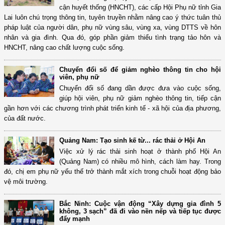
cận huyết thống (HNCHT), các cấp Hội Phụ nữ tỉnh Gia
Lai luôn chú trọng thông tin, tuyên truyền nhằm nâng cao ý thức tuân thủ
pháp luật của người dân, phụ nữ vùng sâu, vùng xa, vùng DTTS về hôn
nhân và gia đình. Qua đó, góp phần giảm thiểu tình trạng tảo hôn và
HNCHT, nâng cao chất lượng cuộc sống.
Chuyển đổi số để giảm nghèo thông tin cho hội
viên, phụ nữ
Chuyển đổi số đang dần được đưa vào cuộc sống,
giúp hội viên, phụ nữ giảm nghèo thông tin, tiếp cận
gần hơn với các chương trình phát triển kinh tế - xã hội của địa phương,
của đất nước.
Quảng Nam: Tạo sinh kế từ... rác thải ở Hội An
Việc xử lý rác thải sinh hoạt ở thành phố Hội An
(Quảng Nam) có nhiều mô hình, cách làm hay. Trong
đó, chị em phụ nữ yếu thế trở thành mắt xích trong chuỗi hoạt động bảo
vệ môi trường.
Bắc Ninh: Cuộc vận động “Xây dựng gia đình 5
không, 3 sạch” đã đi vào nền nếp và tiếp tục được
đẩy mạnh