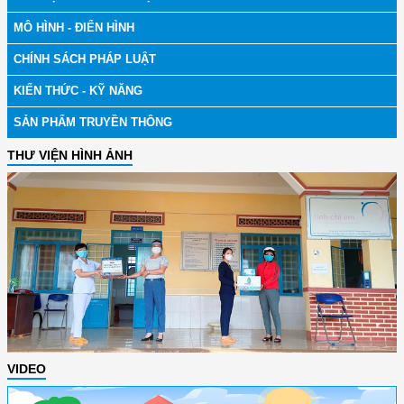
MÔ HÌNH - ĐIỂN HÌNH
CHÍNH SÁCH PHÁP LUẬT
KIẾN THỨC - KỸ NĂNG
SẢN PHẨM TRUYỀN THÔNG
THƯ VIỆN HÌNH ẢNH
VIDEO