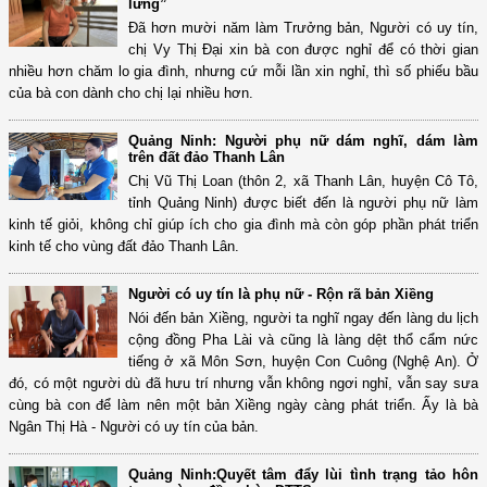
lưng”
Đã hơn mười năm làm Trưởng bản, Người có uy tín,
chị Vy Thị Đại xin bà con được nghỉ để có thời gian
nhiều hơn chăm lo gia đình, nhưng cứ mỗi lần xin nghỉ, thì số phiếu bầu
của bà con dành cho chị lại nhiều hơn.
Quảng Ninh: Người phụ nữ dám nghĩ, dám làm
trên đất đảo Thanh Lân
Chị Vũ Thị Loan (thôn 2, xã Thanh Lân, huyện Cô Tô,
tỉnh Quảng Ninh) được biết đến là người phụ nữ làm
kinh tế giỏi, không chỉ giúp ích cho gia đình mà còn góp phần phát triển
kinh tế cho vùng đất đảo Thanh Lân.
Người có uy tín là phụ nữ - Rộn rã bản Xiềng
Nói đến bản Xiềng, người ta nghĩ ngay đến làng du lịch
cộng đồng Pha Lài và cũng là làng dệt thổ cẩm nức
tiếng ở xã Môn Sơn, huyện Con Cuông (Nghệ An). Ở
đó, có một người dù đã hưu trí nhưng vẫn không ngơi nghỉ, vẫn say sưa
cùng bà con để làm nên một bản Xiềng ngày càng phát triển. Ấy là bà
Ngân Thị Hà - Người có uy tín của bản.
Quảng Ninh:Quyết tâm đẩy lùi tình trạng tảo hôn