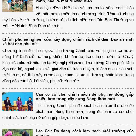
xanh, bảo vệ môi trường biển
Hoa hậu H'Hen Niê chia sẻ, lan tỏa lối sống xanh, bảo
vệ môi trường biển trong chương trình "Phụ nữ chung
tay bảo vệ môi trường, hướng tới du lịch biển xanh"do Ban Thường vụ
Hội LHPN tỉnh Bình Định tổ chức.
Chính phủ sẽ nghiên cứu, xây dựng chính sách để đảm bảo an sinh
xã hội cho phụ nữ
Chương trình đối thoại giữa Thủ tướng Chính phủ với phụ nữ cả nước
sáng 15/10 đã diễn ra trong không khí ấm áp, trang trọng, cởi mở. Các ý
kiến của phụ nữ nêu lên tại Hội nghị đã được Thủ tướng Chính phủ, lãnh
đạo các bộ, ngành chia sẻ, giải đáp rất trách nhiệm, khách quan, sâu sát,
thiết thực, có tính xây dựng cao, mang lại sự tin tưởng, phấn khởi trong
đông đảo cán bộ, hội viên, phụ nữ cả nước.
Cần có cơ chế, chính sách để phụ nữ đóng góp
nhiều hơn trong xây dựng Nông thôn mới
Thủ tướng Chính phủ đề xuất hoàn thiện thể chế để
phát triển Nông thôn mới, trong đó phải có cơ chế,
chính sách để phụ nữ đóng góp được nhiều hơn.
Lào Cai: Đa dạng cách làm sạch môi trường của
phụ nữ