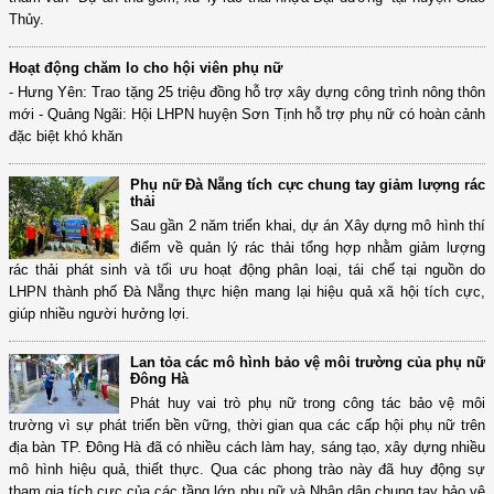
Thủy.
Hoạt động chăm lo cho hội viên phụ nữ
- Hưng Yên: Trao tặng 25 triệu đồng hỗ trợ xây dựng công trình nông thôn
mới - Quảng Ngãi: Hội LHPN huyện Sơn Tịnh hỗ trợ phụ nữ có hoàn cảnh
đặc biệt khó khăn
Phụ nữ Đà Nẵng tích cực chung tay giảm lượng rác
thải
Sau gần 2 năm triển khai, dự án Xây dựng mô hình thí
điểm về quản lý rác thải tổng hợp nhằm giảm lượng
rác thải phát sinh và tối ưu hoạt động phân loại, tái chế tại nguồn do
LHPN thành phố Đà Nẵng thực hiện mang lại hiệu quả xã hội tích cực,
giúp nhiều người hưởng lợi.
Lan tỏa các mô hình bảo vệ môi trường của phụ nữ
Đông Hà
Phát huy vai trò phụ nữ trong công tác bảo vệ môi
trường vì sự phát triển bền vững, thời gian qua các cấp hội phụ nữ trên
địa bàn TP. Đông Hà đã có nhiều cách làm hay, sáng tạo, xây dựng nhiều
mô hình hiệu quả, thiết thực. Qua các phong trào này đã huy động sự
tham gia tích cực của các tầng lớp phụ nữ và Nhân dân chung tay bảo vệ