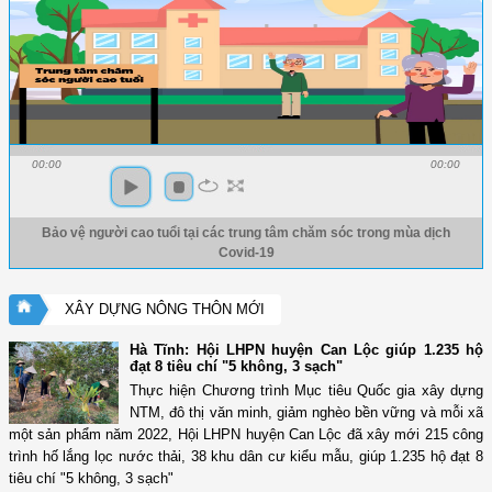
00:00
00:00
Bảo vệ người cao tuổi tại các trung tâm chăm sóc trong mùa dịch
Covid-19
XÂY DỰNG NÔNG THÔN MỚI
Hà Tĩnh: Hội LHPN huyện Can Lộc giúp 1.235 hộ
đạt 8 tiêu chí "5 không, 3 sạch"
Thực hiện Chương trình Mục tiêu Quốc gia xây dựng
NTM, đô thị văn minh, giảm nghèo bền vững và mỗi xã
một sản phẩm năm 2022, Hội LHPN huyện Can Lộc đã xây mới 215 công
trình hố lắng lọc nước thải, 38 khu dân cư kiểu mẫu, giúp 1.235 hộ đạt 8
tiêu chí "5 không, 3 sạch"