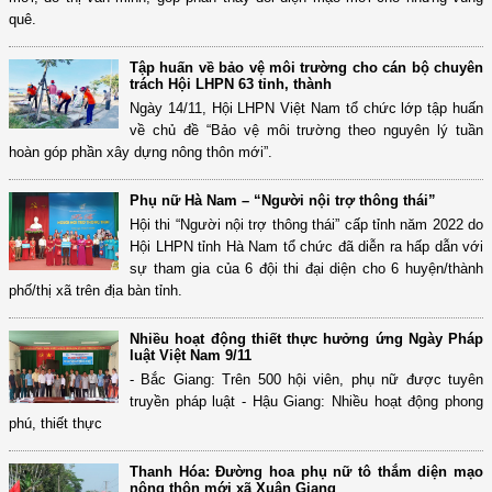
quê.
Tập huấn về bảo vệ môi trường cho cán bộ chuyên
trách Hội LHPN 63 tỉnh, thành
Ngày 14/11, Hội LHPN Việt Nam tổ chức lớp tập huấn
về chủ đề “Bảo vệ môi trường theo nguyên lý tuần
hoàn góp phần xây dựng nông thôn mới”.
Phụ nữ Hà Nam – “Người nội trợ thông thái”
Hội thi “Người nội trợ thông thái” cấp tỉnh năm 2022 do
Hội LHPN tỉnh Hà Nam tổ chức đã diễn ra hấp dẫn với
sự tham gia của 6 đội thi đại diện cho 6 huyện/thành
phố/thị xã trên địa bàn tỉnh.
Nhiều hoạt động thiết thực hưởng ứng Ngày Pháp
luật Việt Nam 9/11
- Bắc Giang: Trên 500 hội viên, phụ nữ được tuyên
truyền pháp luật - Hậu Giang: Nhiều hoạt động phong
phú, thiết thực
Thanh Hóa: Đường hoa phụ nữ tô thắm diện mạo
nông thôn mới xã Xuân Giang