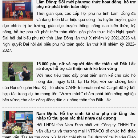
Lâm Đồng: Đổi mới phương thức hoạt động, hỗ trợ
phụ nữ phát triển toàn diện
Thời gian qua, các cấp Hội phụ nữ tỉnh Lâm Đồng đã
và đang triển khai hiệu quả công tác tuyên truyền, giáo
dục chính trị tư tưởng, giáo dục truyền thống, nâng cao kiến thức, kỹ
năng, hỗ trợ phụ nữ phát triển toàn diện; góp phần thực hiện Nghị quyết
Đại hội đại biểu phụ nữ tỉnh Lâm Đồng lần thứ X nhiệm kỳ 2021-2026 và
Nghị quyết Đại hội đại biểu phụ nữ toàn quốc lần thứ XIII nhiệm kỳ 2022-
2027.
15.000 phụ nữ và người dân tộc thiểu số Đắk Lắk
sẽ được hỗ trợ cải thiện sinh kế bền vững
Với mục tiêu thúc đẩy phát triển sinh kế cho các hộ
nông dân, ngày 8/11, tại Hà Nội, với sự chứng kiến
của Đại sứ quán Hoa Kỳ, Tổ chức CARE International và Cargill đã ký kết
hợp tác trong dự án mang tên "Vươn mình" nhằm phát triển nông nghiệp
bền vững cho các cộng đồng dân cư nông thôn tỉnh Đắk Lắk.
Nam Định: Hỗ trợ sinh kế cho phụ nữ tăng thu
nhập từ thu gom rác thải nhựa đại dương
Hội LHPN tỉnh Nam Định phối với Công ty TNHH Tư
vấn đầu tư và thương mại INTRACO tổ chức hội thảo
tham vấn “Dự án thu gom, xử lý rác thải nhựa Đại dương” tại huyện Giao