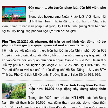
Đẩy mạnh tuyên truyền pháp luật đến hội viên, phụ
nữ
Trong đợt hưởng ứng Ngày Pháp luật Việt Nam, Hội
LHPN tỉnh Ninh Thuận đã tổ chức hội thi “Báo cáo
viên, tuyên truyền viên pháp luật giỏi”, Hội LHPN tỉnh Quảng Ninh tổ chức
hội thi “Kỹ năng ứng phó với bạo lực trên cơ sở giới”.
Phú Thọ: 225/225 xã, phường, thị trấn có mô hình vận động, hỗ trợ
phụ nữ tham gia giải quyết, giám sát một số vấn đề xã hội
Hội nghị sơ kết năm năm thực hiện hai Đề án của Chính phủ: Đề án 938
“Tuyên truyền, giáo dục, vận động, hỗ trợ phụ nữ tham gia giải quyết một
số vấn đề xã hội liên quan đến phụ nữ giai đoạn 2017 - 2027”, Đề án 939
“Hỗ trợ phụ nữ khởi nghiệp giai đoạn 2017 - 2025” của Hội LHPN tỉnh Phú
Thọ đã diễn ra với sự chủ trì của đồng chí Hồ Đại Dũng - Ủy viên BTV
Tỉnh ủy, Phó Chủ tịch UBND tỉnh, Trưởng Ban chỉ đạo Đề án 938, 939.
Cụm thi đua Hội LHPN các tỉnh Đông Nam Bộ thực
hiện hơn 10.000 hoạt động xây dựng nông thôn
mới
Trong năm 2022, cụm thi đua Hội LHPN các tỉnh Đông
Nam Bộ đã thực hiện 10.520 hoạt động tham gia xây dựng nông thôn
mới, đô thị văn minh, góp phần thay đổi diện mạo mới cho những vùng