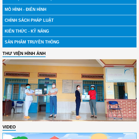
MÔ HÌNH - ĐIỂN HÌNH
CHÍNH SÁCH PHÁP LUẬT
KIẾN THỨC - KỸ NĂNG
SẢN PHẨM TRUYỀN THÔNG
THƯ VIỆN HÌNH ẢNH
VIDEO