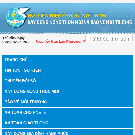
Truy cập nội dung luôn
OK
Thứ năm, ngày
n toàn
| Đại biểu Quốc hội Trần Lan Phương: Phổ biến pháp luật phải lấy người
06/08/2026
,
04:05:53
TRANG CHỦ
TIN TỨC - SỰ KIỆN
CHUYỂN ĐỔI SỐ
XÂY DỰNG NÔNG THÔN MỚI
BẢO VỆ MÔI TRƯỜNG
AN TOÀN CHO PN&TE
AN TOÀN GIAO THÔNG
XÂY DỰNG GIA ĐÌNH HẠNH PHÚC