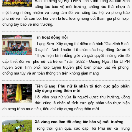
Ban Thường vụ Hội LHPN tỉnh Vĩnh Long đã xác định
công tác bảo vệ môi trường, chống rác thải nhựa là
một trong những nhiệm vụ trọng tâm đối với công tác Hội và phong trào
phụ nữ và mỗi cán bộ, hội viên là lực lượng nòng cốt tham gia phối hợp,
chung tay bảo vệ môi trường.
Tin hoạt động Hội
- Lạng Sơn: Xây dựng thí điểm mô hình “Gia đình 5 có,
3 sạch” - Ninh Thuận: Tổ chức các hoạt động Dự án 8
“Thực hiện bình đẳng giới và giải quyết những vấn đề
cấp thiết đối với phụ nữ và trẻ em” năm 2022 - Quảng Ngãi: Hội LHPN
huyện Sơn Tịnh phối hợp tuyên truyền phổ biến pháp luật về phòng,
chống ma túy và an toàn thông tin trên không gian mạng
Tiền Giang: Phụ nữ là nhân tố tích cực góp phần
xây dựng nông thôn mới
Hội viên phụ nữ vừa là người được thụ hưởng, đồng
thời cũng là nhân tố tích cực góp phần vào thực hiện
chương trình mục tiêu, tiêu chí xây dựng nông thôn mới.
Xã vùng cao làm tốt công tác bảo vệ môi trường
Trong thời gian qua, các cấp Hội Phụ nữ xã Trung