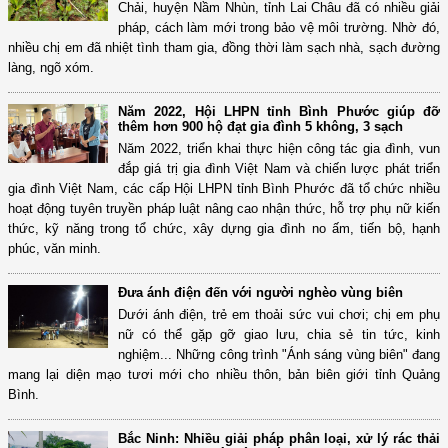
Chải, huyện Nầm Nhùn, tỉnh Lai Châu đã có nhiều giải
pháp, cách làm mới trong bảo vệ môi trường. Nhờ đó,
nhiều chị em đã nhiệt tình tham gia, đồng thời làm sạch nhà, sạch đường
làng, ngõ xóm.
Năm 2022, Hội LHPN tỉnh Bình Phước giúp đỡ
thêm hơn 900 hộ đạt gia đình 5 không, 3 sạch
Năm 2022, triển khai thực hiện công tác gia đình, vun
đắp giá trị gia đình Việt Nam và chiến lược phát triển
gia đình Việt Nam, các cấp Hội LHPN tỉnh Bình Phước đã tổ chức nhiều
hoạt động tuyên truyền pháp luật nâng cao nhận thức, hỗ trợ phụ nữ kiến
thức, kỹ năng trong tổ chức, xây dựng gia đình no ấm, tiến bộ, hạnh
phúc, văn minh.
Đưa ánh điện đến với người nghèo vùng biên
Dưới ánh điện, trẻ em thoải sức vui chơi; chị em phụ
nữ có thể gặp gỡ giao lưu, chia sẻ tin tức, kinh
nghiệm... Những công trình "Ánh sáng vùng biên" đang
mang lại diện mạo tươi mới cho nhiều thôn, bản biên giới tỉnh Quảng
Bình.
Bắc Ninh: Nhiều giải pháp phân loại, xử lý rác thải