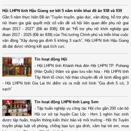
Hội LHPN tỉnh Hậu Giang sơ kết 5 năm triển khai đề án 938 và 939
Gần 5 năm thực hiện Đề án “Tuyên truyền, giáo dục, vận động, hỗ trợ phụ
nữ tham gia giải quyết một số vấn đề xã hội liên quan đến phụ nữ giai
đoạn 2017 - 2027” (Đề án 938); Đề án “Hỗ trợ phụ nữ khởi nghiệp giai
đoạn 2017 - 2025 (Đề án 939) của Thủ tướng Chính phủ và triển khai cuộc
vận động “Xây dựng gia đình 5 không 3 sạch”, Hội LHPN tỉnh Hậu Giang
đã đạt được những kết quả tích cực.
Tin hoạt động Hội
- Hội LHPN tỉnh Khánh Hoà đón Hội LHPN TP. Pohang
(Hàn Quốc) thăm và giao lưu văn hóa - Hội LHPN tỉnh
Tây Ninh tổ chức hội thảo chuyên đề về bình đẳng giới
- Hội LHPN tỉnh Gia Lai thí điểm và ra mắt mô hình “Gia đình 5 có, 3
sạch”
Tin hoạt động LHPN tỉnh Lạng Sơn
- Tập huấn nghiệp vụ công tác Hội cho gần 200 cán bộ
Hội cơ sở tại huyện Cao Lộc - Hơn 1 nghìn học sinh
được tập huấn, truyền thông kiến thức bảo vệ môi trường - Hội thi Tuyên
truyền pháp luật về phòng, chống bạo lực gia đình, xâm hại trẻ em, mua