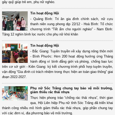
gây quỹ giúp trẻ em, phụ nữ nghèo.
Tin hoạt động Hội
- Quảng Bình: Tri ân gia đình chính sách, nữ cựu
thanh niên xung phong dịp 22/12 - Hoà Bình: Tổ chức
chương trình “Tết ấm cho người nghèo” - Nam Định:
Tặng 12 nghìn bình lọc nước cho phụ nữ khó khăn
Tin hoạt động Hội
- Bắc Giang: Tuyên truyền về xây dựng nông thôn mới
- Bình Phước: Hơn 200 hoạt động hưởng ứng Tháng
hành động vì bình đẳng giới và phòng, chống bạo lực
trên cơ sở giới - Kiên Giang: ký kết chương trình phối hợp tuyên truyền,
vận động “Gia đình có trách nhiệm trong thực hiện an toàn giao thông” giai
đoạn 2022-2027.
Phụ nữ Sóc Trăng chung tay bảo vệ môi trường,
giảm thiểu rác thải nhựa
Thực hiện phong trào “chống rác thải nhựa”, thời gian
qua, Hội Liên hiệp Phụ nữ tỉnh Sóc Trăng đã triển khai
thành công nhiều mô hình giảm thiểu rác thải nhựa, góp phần chung tay
với các đơn vị, địa phương bảo vệ môi trường.