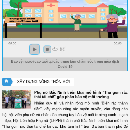
00:00
00:00
Bảo vệ người cao tuổi tại các trung tâm chăm sóc trong mùa dịch
Covid-19
XÂY DỰNG NÔNG THÔN MỚI
Phụ nữ Bắc Ninh triển khai mô hình "Thu gom rác
thải tái chế" góp phần bảo vệ môi trường
Nhằm duy trì và nhân rộng mô hình “Biến rác thành
tiền”, đẩy mạnh công tác tuyên truyền, vận động cán
bộ, hội viên phụ nữ và nhân dân chung tay bảo vệ môi trường xanh - sạch
- đẹp, Hội Liên hiệp Phụ nữ (LHPN) thành phố Bắc Ninh triển khai mô hình
“Thu gom rác thải tái chế tại các khu tâm linh” trên địa bàn thành phố để