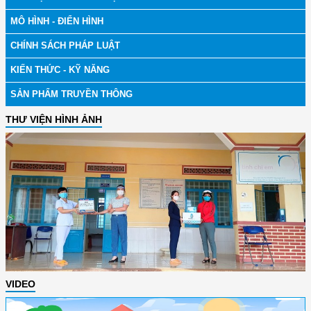
MÔ HÌNH - ĐIỂN HÌNH
CHÍNH SÁCH PHÁP LUẬT
KIẾN THỨC - KỸ NĂNG
SẢN PHẨM TRUYỀN THÔNG
THƯ VIỆN HÌNH ẢNH
VIDEO