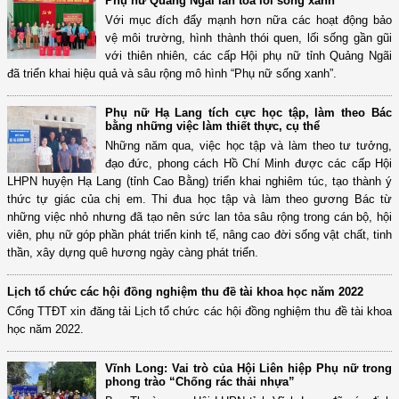
Phụ nữ Quảng Ngãi lan tỏa lối sống xanh
Với mục đích đẩy mạnh hơn nữa các hoạt động bảo
vệ môi trường, hình thành thói quen, lối sống gần gũi
với thiên nhiên, các cấp Hội phụ nữ tỉnh Quảng Ngãi
đã triển khai hiệu quả và sâu rộng mô hình “Phụ nữ sống xanh”.
Phụ nữ Hạ Lang tích cực học tập, làm theo Bác
bằng những việc làm thiết thực, cụ thể
Những năm qua, việc học tập và làm theo tư tưởng,
đạo đức, phong cách Hồ Chí Minh được các cấp Hội
LHPN huyện Hạ Lang (tỉnh Cao Bằng) triển khai nghiêm túc, tạo thành ý
thức tự giác của chị em. Thi đua học tập và làm theo gương Bác từ
những việc nhỏ nhưng đã tạo nên sức lan tỏa sâu rộng trong cán bộ, hội
viên, phụ nữ góp phần phát triển kinh tế, nâng cao đời sống vật chất, tinh
thần, xây dựng quê hương ngày càng phát triển.
Lịch tổ chức các hội đồng nghiệm thu đề tài khoa học năm 2022
Cổng TTĐT xin đăng tải Lịch tổ chức các hội đồng nghiệm thu đề tài khoa
học năm 2022.
Vĩnh Long: Vai trò của Hội Liên hiệp Phụ nữ trong
phong trào “Chống rác thải nhựa”