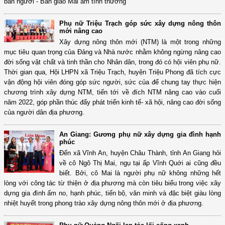
bán người - Bàn giao Mái ấm tình thương
Phụ nữ Triệu Trạch góp sức xây dựng nông thôn
mới nâng cao
Xây dựng nông thôn mới (NTM) là một trong những
mục tiêu quan trọng của Đảng và Nhà nước nhằm không ngừng nâng cao
đời sống vật chất và tinh thần cho Nhân dân, trong đó có hội viên phụ nữ.
Thời gian qua, Hội LHPN xã Triệu Trạch, huyện Triệu Phong đã tích cực
vận động hội viên đóng góp sức người, sức của để chung tay thực hiện
chương trình xây dựng NTM, tiến tới về đích NTM nâng cao vào cuối
năm 2022, góp phần thúc đẩy phát triển kinh tế- xã hội, nâng cao đời sống
của người dân địa phương.
An Giang: Gương phụ nữ xây dựng gia đình hạnh
phúc
Đến xã Vĩnh An, huyện Châu Thành, tỉnh An Giang hỏi
về cô Ngô Thị Mai, ngụ tại ấp Vĩnh Quới ai cũng đều
biết. Bởi, cô Mai là người phụ nữ không những hết
lòng với công tác từ thiện ở địa phương mà còn tiêu biểu trong việc xây
dựng gia đình ấm no, hạnh phúc, tiến bộ, văn minh và đặc biệt giàu lòng
nhiệt huyết trong phong trào xây dựng nông thôn mới ở địa phương.