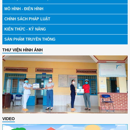
MÔ HÌNH - ĐIỂN HÌNH
CHÍNH SÁCH PHÁP LUẬT
KIẾN THỨC - KỸ NĂNG
SẢN PHẨM TRUYỀN THÔNG
THƯ VIỆN HÌNH ẢNH
VIDEO