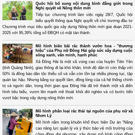
Quốc hội bổ sung nội dung bình đẳng giới trong
Nghị quyết về Nông thôn mới
Tiếp tục chương trình làm việc ngày 28/7, Quốc hội
biểu quyết thông qua Nghị quyết về chủ trương đầu tư
Chương trình mục tiêu quốc gia xây dựng Nông thôn mới giai đoạn 2021-
2025 với 95,39% tổng số ĐBQH có mặt tán thành.
Mô hình biến bãi rác thành vườn hoa - "thương
hiệu" của Phụ nữ Đông Hải góp sức xây dựng cuộc
sống xanh, văn minh, hạnh phúc
Xã Đông Hải là một xã vùng cao của huyện Tiên Yên
(tỉnh Quảng Ninh), giao thông đi lại khó khăn, trình độ dân trí còn thấp với
50% là đồng bào dân tộc thiểu số và vẫn còn tồn tại nhiều phong tục, tập
quán lạc hậu. Nhưng bằng sự quyết tâm, đồng lòng của cả hệ thống chính
trị và người dân, trong thời gian qua Đông Hải đã trở thành một xã điển
hình tiêu biểu, vươn lên mạnh mẽ thoát khỏi đói nghèo và có bước tiến
vượt bậc trong xây dựng nông thôn mới.
Mô hình phân loại rác thải tại nguồn của phụ nữ xã
Nhơn Lý
Mô hình nằm trong khuôn khổ thực hiện Dự án “Nâng
cao năng lực quản lý và ý thức bảo vệ môi trường của
cộng đồng địa phương, xây dựng mô hình cộng đồng