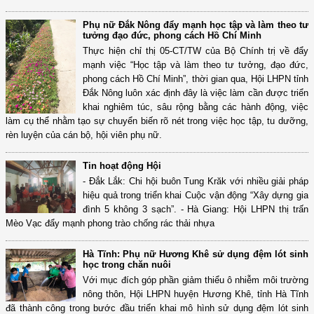
Phụ nữ Đắk Nông đẩy mạnh học tập và làm theo tư
tưởng đạo đức, phong cách Hồ Chí Minh
Thực hiện chỉ thị 05-CT/TW của Bộ Chính trị về đẩy
mạnh việc “Học tập và làm theo tư tưởng, đạo đức,
phong cách Hồ Chí Minh”, thời gian qua, Hội LHPN tỉnh
Đắk Nông luôn xác định đây là việc làm cần được triển
khai nghiêm túc, sâu rộng bằng các hành động, việc
làm cụ thể nhằm tạo sự chuyển biến rõ nét trong việc học tập, tu dưỡng,
rèn luyện của cán bộ, hội viên phụ nữ.
Tin hoạt động Hội
- Đắk Lắk: Chi hội buôn Tung Krăk với nhiều giải pháp
hiệu quả trong triển khai Cuộc vận động “Xây dựng gia
đình 5 không 3 sạch”. - Hà Giang: Hội LHPN thị trấn
Mèo Vạc đẩy mạnh phong trào chống rác thải nhựa
Hà Tĩnh: Phụ nữ Hương Khê sử dụng đệm lót sinh
học trong chăn nuôi
Với mục đích góp phần giảm thiểu ô nhiễm môi trường
nông thôn, Hội LHPN huyện Hương Khê, tỉnh Hà Tĩnh
đã thành công trong bước đầu triển khai mô hình sử dụng đệm lót sinh