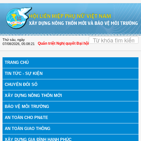
Truy cập nội dung luôn
OK
Thứ sáu, ngày
2026
| Đồng Tháp: Quán triệt Nghị quyết Đại hội đại biểu phụ nữ toàn quốc lần t
07/08/2026
,
05:08:21
TRANG CHỦ
TIN TỨC - SỰ KIỆN
CHUYỂN ĐỔI SỐ
XÂY DỰNG NÔNG THÔN MỚI
BẢO VỆ MÔI TRƯỜNG
AN TOÀN CHO PN&TE
AN TOÀN GIAO THÔNG
XÂY DỰNG GIA ĐÌNH HẠNH PHÚC