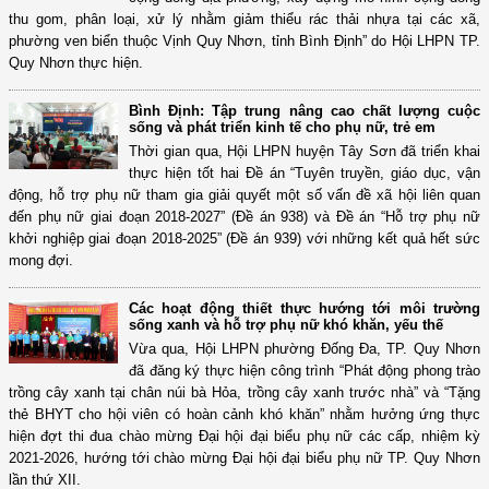
thu gom, phân loại, xử lý nhằm giảm thiểu rác thải nhựa tại các xã,
phường ven biển thuộc Vịnh Quy Nhơn, tỉnh Bình Định” do Hội LHPN TP.
Quy Nhơn thực hiện.
Bình Định: Tập trung nâng cao chất lượng cuộc
sống và phát triển kinh tế cho phụ nữ, trẻ em
Thời gian qua, Hội LHPN huyện Tây Sơn đã triển khai
thực hiện tốt hai Đề án “Tuyên truyền, giáo dục, vận
động, hỗ trợ phụ nữ tham gia giải quyết một số vấn đề xã hội liên quan
đến phụ nữ giai đoạn 2018-2027” (Đề án 938) và Đề án “Hỗ trợ phụ nữ
khởi nghiệp giai đoạn 2018-2025” (Đề án 939) với những kết quả hết sức
mong đợi.
Các hoạt động thiết thực hướng tới môi trường
sống xanh và hỗ trợ phụ nữ khó khăn, yếu thế
Vừa qua, Hội LHPN phường Đống Đa, TP. Quy Nhơn
đã đăng ký thực hiện công trình “Phát động phong trào
trồng cây xanh tại chân núi bà Hỏa, trồng cây xanh trước nhà” và “Tặng
thẻ BHYT cho hội viên có hoàn cảnh khó khăn” nhằm hưởng ứng thực
hiện đợt thi đua chào mừng Đại hội đại biểu phụ nữ các cấp, nhiệm kỳ
2021-2026, hướng tới chào mừng Đại hội đại biểu phụ nữ TP. Quy Nhơn
lần thứ XII.