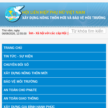
Truy cập nội dung luôn
OK
Thứ năm, ngày
 về công tác Gia đình - Xã hội với các cấp Hội
| Đại biểu Trần Lan Phương: Khô
06/08/2026
,
12:55:00
TRANG CHỦ
TIN TỨC - SỰ KIỆN
CHUYỂN ĐỔI SỐ
XÂY DỰNG NÔNG THÔN MỚI
BẢO VỆ MÔI TRƯỜNG
AN TOÀN CHO PN&TE
AN TOÀN GIAO THÔNG
XÂY DỰNG GIA ĐÌNH HẠNH PHÚC