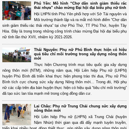
Phú Yên: Mô hình “Chợ dân sinh giảm thiểu rác
thải nhựa” chào mừng Đại hội đại biểu phụ nữ tỉnh
Hội LHPN tỉnh Phú Yên phối hợp với Sở Tài nguyên và
Môi trường thành lập và ra mắt mô hình điểm “Chợ dân
sinh giảm thiểu rác thải nhựa” tại chợ Phú Thứ, TT Phú Thứ, huyện Tây
Hòa. Đây là trong trong những công trình chào mừng Đại hội đại biểu phụ
nữ tỉnh lần thứ XVII, nhiệm kỳ 2021-2026.
Thái Nguyên: Phụ nữ Phú Bình thực hiện có hiệu
quả tiêu chí môi trường trong xây dựng nông thôn
mới
Thực hiện Chương trình mục tiêu quốc gia xây dựng
nông thôn mới (NTM), những năm qua, Hội Liên hiệp Phụ nữ (LHPN)
huyện Phú Bình đã triển khai thực hiện phong trào thi đua, Phụ nữ Phú
Bình tích cực chung sức xây dựng Nông thôn mới... Trong đó, Hội phụ
nữ các cấp trên địa bàn huyện thực hiện có hiệu quả “tiêu chí môi trường”
đã tạo sức lan tỏa mạnh mẽ trong cộng đồng dân cư.
Lai Châu: Phụ nữ Trung Chải chung sức xây dựng
nông thôn mới
Hội Liên hiệp Phụ nữ (LHPN) xã Trung Chải (huyện
Nậm Nhùn) thời gian qua đã đẩy mạnh tuyên truyền,
triển khai nhiều hoạt động thiết thực, góp phần xây dựng nông thôn mới