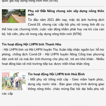
quốc gia xây dựng nông thôn mới (NTM).
Phụ nữ Đắk Nông chung sức xây dựng nông thôn
mới
Từ đầu năm 2021 đến nay, mặc dù ảnh hưởng dịch
Covid-19, nhưng các cấp hội phụ nữ trong tỉnh đã cụ
thể hóa các chương trình, cuộc vận động nhằm phát huy vai trò của cán
bộ, hội viên, phụ nữ trong xây dựng nông thôn mới (NTM).
Tin hoạt động Hội LHPN tỉnh Thanh Hóa
- Hội LHPN tỉnh và Hội LHPN huyện Thọ Xuân tiếp nhận nguồn lực hỗ trợ
phòng, chống dịch Covid-19 - Hội LHPN huyện Nông Cống trao phương
tiện sinh kế và mái ấm tình thương cho phụ nữ, trẻ em khó khăn - Nhiều
hoạt động bảo vệ môi trường tiếp tục được triển khai nhân rộng
Tin hoạt động Hội LHPN tỉnh Hoà Bình
- Mỗi phụ nữ trồng một cây - Gieo mầm hạnh phúc,
dựng xây nước nhà - Bàn giao công trình đường giao
thông nông thôn, chào mừng Đại hội đại biểu phụ nữ
các cấp