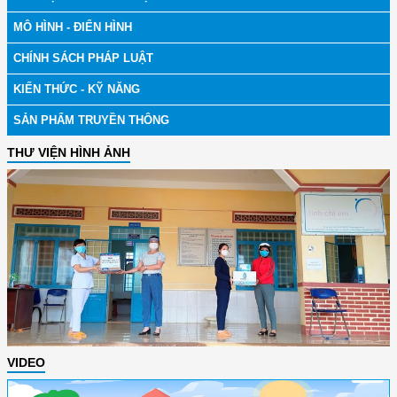
MÔ HÌNH - ĐIỂN HÌNH
CHÍNH SÁCH PHÁP LUẬT
KIẾN THỨC - KỸ NĂNG
SẢN PHẨM TRUYỀN THÔNG
THƯ VIỆN HÌNH ẢNH
VIDEO