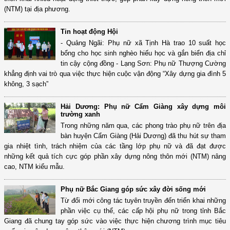
(NTM) tại địa phương.
Tin hoạt động Hội
- Quảng Ngãi: Phụ nữ xã Tịnh Hà trao 10 suất học
bổng cho học sinh nghèo hiếu học và gắn biển địa chỉ
tin cậy cộng đồng - Lạng Sơn: Phụ nữ Thượng Cường
khẳng định vai trò qua việc thực hiện cuộc vận động “Xây dựng gia đình 5
không, 3 sạch”
Hải Dương: Phụ nữ Cẩm Giàng xây dựng môi
trường xanh
Trong những năm qua, các phong trào phụ nữ trên địa
bàn huyện Cẩm Giàng (Hải Dương) đã thu hút sự tham
gia nhiệt tình, trách nhiệm của các tầng lớp phụ nữ và đã đạt được
những kết quả tích cực góp phần xây dựng nông thôn mới (NTM) nâng
cao, NTM kiểu mẫu.
Phụ nữ Bắc Giang góp sức xây đời sống mới
Từ đổi mới công tác tuyên truyền đến triển khai những
phần việc cụ thể, các cấp hội phụ nữ trong tỉnh Bắc
Giang đã chung tay góp sức vào việc thực hiện chương trình mục tiêu