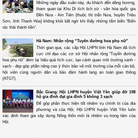
Những ngày đầu xuân này, du khách đến dâng hương,
tham quan tại Khu Di tích lịch sử - văn hóa quốc gia
Đền Nưa - Am Tiên (thuộc thị trấn Nưa, huyện Triệu
Sơn, tỉnh Thanh Hóa) không khỏi bất ngờ khi thấy những tấm biển “Biến
rác thải thành tiền”.
Hà Nam: Nhân rộng “Tuyến đường hoa phụ nữ”
Thời gian qua, các cấp Hội LHPN tỉnh Hà Nam đã tích
cực chỉ đạo các cơ sở Hội nhân rộng “Tuyến đường
hoa phụ nữ” đem lại hiệu quả tích cực, tạo cảnh quan môi trường xanh -
sạch - đẹp góp phần nâng cao ý thức bảo vệ môi trường của mỗi cán bộ,
hội viên cùng người dân và bảo đảm hành lang an toàn giao thông
(ATGT).
Bắc Giang: Hội LHPN huyện Việt Yên giúp đỡ 198
hộ gia đình đạt gia đình 5 không 3 sạch
Để góp phần thực hiện tốt nhiệm vụ chính trị của địa
phương và của Hội, Hội LHPN huyện Việt Yên luôn
xác định tham gia xây dựng Nông thôn mới là nhiệm vụ trọng tâm của
Hội.