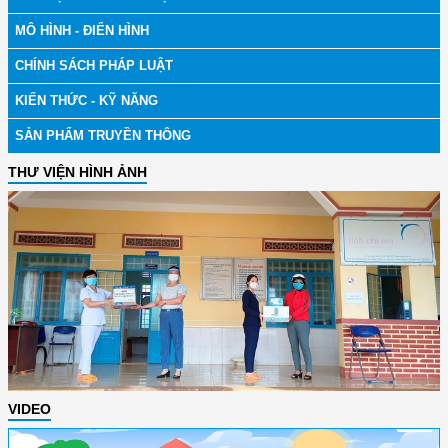
MÔ HÌNH - ĐIỂN HÌNH
CHÍNH SÁCH PHÁP LUẬT
KIẾN THỨC - KỸ NĂNG
SẢN PHẨM TRUYỀN THÔNG
THƯ VIỆN HÌNH ẢNH
VIDEO