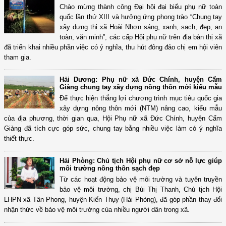
Chào mừng thành công Đại hội đại biểu phụ nữ toàn
quốc lần thứ XIII và hưởng ứng phong trào “Chung tay
xây dựng thị xã Hoài Nhơn sáng, xanh, sạch, đẹp, an
toàn, văn minh”, các cấp Hội phụ nữ trên địa bàn thị xã
đã triển khai nhiều phần việc có ý nghĩa, thu hút đông đảo chị em hội viên
tham gia.
Hải Dương: Phụ nữ xã Đức Chính, huyện Cẩm
Giàng chung tay xây dựng nông thôn mới kiểu mẫu
Để thực hiện thắng lợi chương trình mục tiêu quốc gia
xây dựng nông thôn mới (NTM) nâng cao, kiểu mẫu
của địa phương, thời gian qua, Hội Phụ nữ xã Đức Chính, huyện Cẩm
Giàng đã tích cực góp sức, chung tay bằng nhiều việc làm có ý nghĩa
thiết thực.
Hải Phòng: Chủ tịch Hội phụ nữ cơ sở nỗ lực giúp
môi trường nông thôn sạch đẹp
Từ các hoạt động bảo vệ môi trường và tuyên truyền
bảo vệ môi trường, chị Bùi Thị Thanh, Chủ tịch Hội
LHPN xã Tân Phong, huyện Kiến Thụy (Hải Phòng), đã góp phần thay đổi
nhận thức về bảo vệ môi trường của nhiều người dân trong xã.