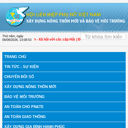
Truy cập nội dung luôn
OK
Thứ năm, ngày
ề công tác Gia đình - Xã hội với các cấp Hội
| Đại biểu Trần Lan Phương: Không 
06/08/2026
,
13:08:53
TRANG CHỦ
TIN TỨC - SỰ KIỆN
CHUYỂN ĐỔI SỐ
XÂY DỰNG NÔNG THÔN MỚI
BẢO VỆ MÔI TRƯỜNG
AN TOÀN CHO PN&TE
AN TOÀN GIAO THÔNG
XÂY DỰNG GIA ĐÌNH HẠNH PHÚC