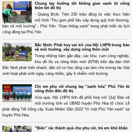
Chung tay hướng tới không gian xanh từ nông
thôn tới đô thị
- Quảng Bình: Trên 230 triệu đồng từ việc thực hiện
mô hình “Thu gom phế liệu xây dựng quỹ tình thương,
bảo vệ môi trường” - Phú Yên: “Giao thông xanh” trong phát triển du lịch
cộng đồng tại Phú Yên
Bắc Ninh: Phát huy vai trò của Hội LHPN trong bảo
vệ môi trường, xây dựng nông thôn mới
Trong những năm gần đây, các khu, cụm công nghiệp,
khu đô thị và nông thôn mới (NTM) trên địa bàn tỉnh
Bắc Ninh phát triển nhanh, dân số cơ học tăng cao làm cho lượng rác thải
sinh hoạt phát sinh ngày càng nhiều, gây ô nhiễm môi trường.
Chị em phụ nữ chung tay “xanh hóa” Phú Yên từ
nông thôn đến đô thị
Vừa qua, Hội LHPN tỉnh đã phối hợp với Quỹ Bảo vệ
môi trường tỉnh và UBND huyện Phú Hòa tổ chức Lễ
phát động Tết trồng cây Xuân Nhâm Dần 2022 “Vì một Phú Yên xanh” tại
huyện Phú Hòa.
“Biến” rác thành quà cho phụ nữ, trẻ em khó khăn