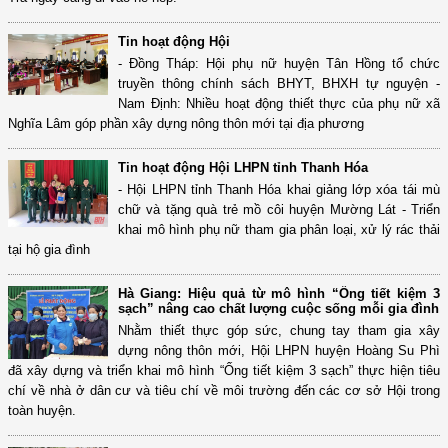
Tin hoạt động Hội
- Đồng Tháp: Hội phụ nữ huyện Tân Hồng tổ chức
truyền thông chính sách BHYT, BHXH tự nguyện -
Nam Định: Nhiều hoạt động thiết thực của phụ nữ xã
Nghĩa Lâm góp phần xây dựng nông thôn mới tại địa phương
Tin hoạt động Hội LHPN tỉnh Thanh Hóa
- Hội LHPN tỉnh Thanh Hóa khai giảng lớp xóa tái mù
chữ và tặng quà trẻ mồ côi huyện Mường Lát - Triển
khai mô hình phụ nữ tham gia phân loại, xử lý rác thải
tại hộ gia đình
Hà Giang: Hiệu quả từ mô hình “Ống tiết kiệm 3
sạch” nâng cao chất lượng cuộc sống mỗi gia đình
Nhằm thiết thực góp sức, chung tay tham gia xây
dựng nông thôn mới, Hội LHPN huyện Hoàng Su Phì
đã xây dựng và triển khai mô hình “Ống tiết kiệm 3 sạch” thực hiện tiêu
chí về nhà ở dân cư và tiêu chí về môi trường đến các cơ sở Hội trong
toàn huyện.