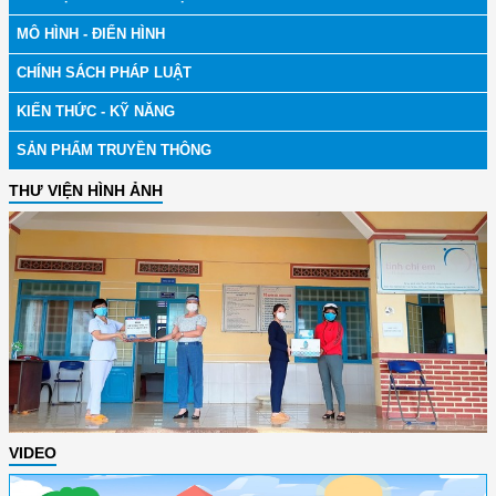
MÔ HÌNH - ĐIỂN HÌNH
CHÍNH SÁCH PHÁP LUẬT
KIẾN THỨC - KỸ NĂNG
SẢN PHẨM TRUYỀN THÔNG
THƯ VIỆN HÌNH ẢNH
VIDEO