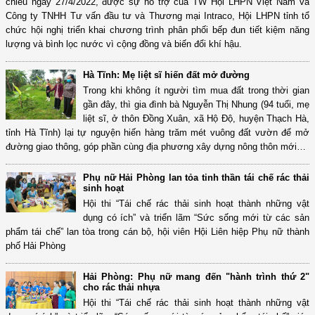
chiều ngày 27/4/2022, được sự hỗ trợ của TW Hội LHPN Việt Nam và
Công ty TNHH Tư vấn đầu tư và Thương mại Intraco, Hội LHPN tỉnh tổ
chức hội nghị triển khai chương trình phân phối bếp đun tiết kiệm năng
lượng và bình lọc nước vì cộng đồng và biến đổi khí hậu.
Hà Tĩnh: Mẹ liệt sĩ hiến đất mở đường
Trong khi không ít người tìm mua đất trong thời gian
gần đây, thì gia đình bà Nguyễn Thị Nhung (94 tuổi, mẹ
liệt sĩ, ở thôn Đồng Xuân, xã Hộ Độ, huyện Thạch Hà,
tỉnh Hà Tĩnh) lại tự nguyện hiến hàng trăm mét vuông đất vườn để mở
đường giao thông, góp phần cùng địa phương xây dựng nông thôn mới…
Phụ nữ Hải Phòng lan tỏa tinh thần tái chế rác thải
sinh hoạt
Hội thi “Tái chế rác thải sinh hoạt thành những vật
dụng có ích” và triển lãm “Sức sống mới từ các sản
phẩm tái chế” lan tòa trong cán bộ, hội viên Hội Liên hiệp Phụ nữ thành
phố Hải Phòng
Hải Phòng: Phụ nữ mang đến "hành trình thứ 2"
cho rác thải nhựa
Hội thi “Tái chế rác thải sinh hoạt thành những vật