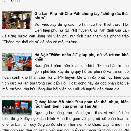
Lâm Đồng.
Gia Lai: Phụ nữ Chư Păh chung tay "chống rác thải
nhựa"
Với việc xây dựng các mô hình cụ thể, thiết thực, Hội
Liên hiệp phụ nữ (LHPN) huyện Chư Păh (tỉnh Gia Lai)
đã từng bước vận động hội viên phụ nữ tích cực tham gia phong trào
“Chống rác thải nhựa” để bảo vệ môi trường.
Hà Nội: “Điểm nhân ái” giúp phụ nữ và trẻ em khó
khăn
Sau gần 1 năm triển khai, mô hình “Điểm nhân ái” thu
gom phế liệu xây dựng quỹ hỗ trợ phụ nữ và trẻ em có
hoàn cảnh khó khăn của Hội LHPN huyện Mê Linh đã phát huy hiệu quả
tích cực và lan tỏa trong các cấp Hội. Hoạt động này đã góp phần bảo vệ
môi trường, thu hút đông đảo hội viên phụ nữ và người dân tham gia.
Quảng Nam: Mô hình “thu gom rác thải nhựa, biến
rác thành tiền” của phụ nữ Tân An
Ngư cụ hư hỏng, rác thải nhựa... thay vì vứt bỏ trên
biển thì giờ đây ngư dân Bình Minh thu gom về, phụ nữ sẽ phân loại tái
chế rồi bán làm quỹ để giúp đỡ chị em hội viên khó khăn. Đây là mô hình
"thu gom rác thải nhựa từ biển vào bờ, biến rác thành tiền" do Hội LHPN