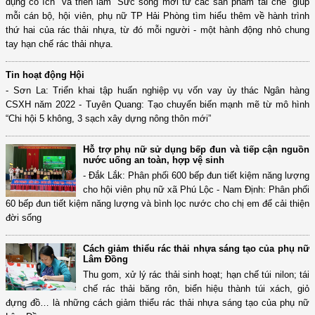
dụng có ích” và triển lãm “Sức sống mới từ các sản phẩm tái chế” giúp
mỗi cán bộ, hội viên, phụ nữ TP Hải Phòng tìm hiểu thêm về hành trình
thứ hai của rác thải nhựa, từ đó mỗi người - một hành động nhỏ chung
tay hạn chế rác thải nhựa.
Tin hoạt động Hội
- Sơn La: Triển khai tập huấn nghiệp vụ vốn vay ủy thác Ngân hàng
CSXH năm 2022 - Tuyên Quang: Tạo chuyển biến mạnh mẽ từ mô hình
“Chi hội 5 không, 3 sạch xây dựng nông thôn mới”
Hỗ trợ phụ nữ sử dụng bếp đun và tiếp cận nguồn
nước uống an toàn, hợp vệ sinh
- Đắk Lắk: Phân phối 600 bếp đun tiết kiệm năng lượng
cho hội viên phụ nữ xã Phú Lộc - Nam Định: Phân phối
60 bếp đun tiết kiệm năng lượng và bình lọc nước cho chị em để cải thiện
đời sống
Cách giảm thiểu rác thải nhựa sáng tạo của phụ nữ
Lâm Đồng
Thu gom, xử lý rác thải sinh hoạt; hạn chế túi nilon; tái
chế rác thải băng rôn, biển hiệu thành túi xách, giỏ
đựng đồ… là những cách giảm thiểu rác thải nhựa sáng tạo của phụ nữ