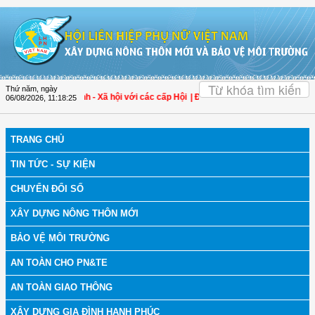
Truy cập nội dung luôn
OK
Thứ năm, ngày
về công tác Gia đình - Xã hội với các cấp Hội
| Đại biểu Trần Lan Phương: Không
06/08/2026
,
11:18:25
TRANG CHỦ
TIN TỨC - SỰ KIỆN
CHUYỂN ĐỔI SỐ
XÂY DỰNG NÔNG THÔN MỚI
BẢO VỆ MÔI TRƯỜNG
AN TOÀN CHO PN&TE
AN TOÀN GIAO THÔNG
XÂY DỰNG GIA ĐÌNH HẠNH PHÚC