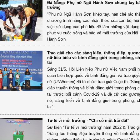
Đà Nẵng: Phụ nữ Ngũ Hành Sơn chung tay b
trường
“Phụ nữ Ngũ Hành Sơn khéo tay, hạn chế rác thả
chương trình nâng cao nhận thức của cán bộ, hội 
việc sử dụng các phế liệu để làm những vật dụng 
phục vụ cuộc sống và bảo vệ môi trường của Hộ
Hành Sơn
Trao giải cho các sáng kiến, thông điệp, gươ
nữ tiêu biểu về bình đẳng giới trong phòng, c
tai
Sáng 31/5, Hội Liên hiệp Phụ nữ Việt Nam phối 
quan Liên hợp quốc về bình đẳng giới và trao quy
nữ (UNWomen) đã tổ chức trao giải Cuộc thi “Sáng
điệp truyền thông về bình đẳng giới trong phòng c
tai trước bối cảnh Covid-19 và đề cử các gươ
nữ, sáng kiến về bình đẳng giới trong phòng, c
tai”.
Tử tế vì môi trường - “Chỉ có một trái đất”
Sự kiện “Tử tế vì môi trường” năm 2022 & Trao giả
“Sáng tác thông điệp truyền thông về bình đẳng 
phòng, chống thiên tai trước bối cảnh Covid-19 và