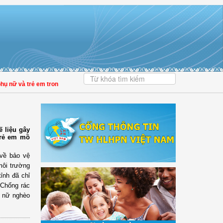
ữ và trẻ em trong thời đại số
| Đại biểu Trần Lan Phương: Giảm tiền kiểm phải 
 liệu gây
trẻ em mồ
về bảo vệ
môi trường
ỉnh đã chỉ
“Chống rác
ụ nữ nghèo