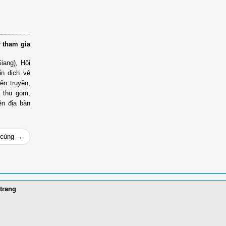
 tham gia
iang), Hội
ến dịch vệ
yên truyền,
n thu gom,
ên địa bàn
 cùng →
trang