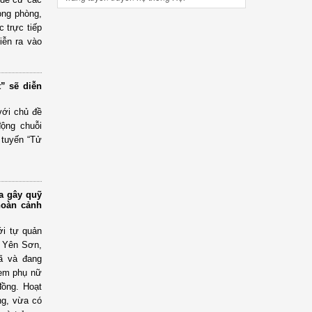
ong phòng,
 trực tiếp
iễn ra vào
t” sẽ diễn
với chủ đề
động chuỗi
 tuyến “Tử
a gây quỹ
hoàn cảnh
ới tự quản
n Yên Sơn,
ã và đang
ị em phụ nữ
đồng. Hoạt
ng, vừa có