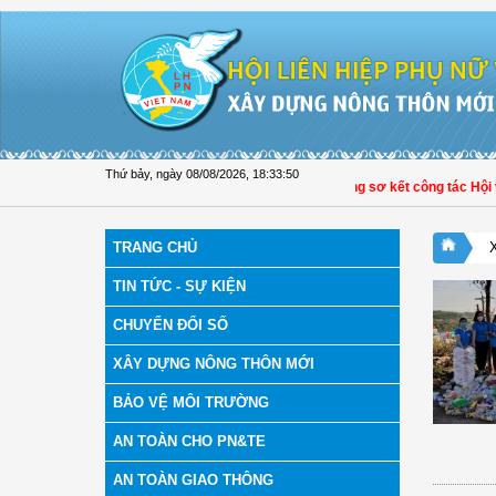
Truy cập nội dung luôn
Thứ bảy, ngày 08/08/2026
,
18:33:51
Hội LHPN xã Tam Ngãi, Vĩnh Long sơ kết công tác Hội và 
TRANG CHỦ
TIN TỨC - SỰ KIỆN
CHUYỂN ĐỔI SỐ
XÂY DỰNG NÔNG THÔN MỚI
BẢO VỆ MÔI TRƯỜNG
AN TOÀN CHO PN&TE
AN TOÀN GIAO THÔNG