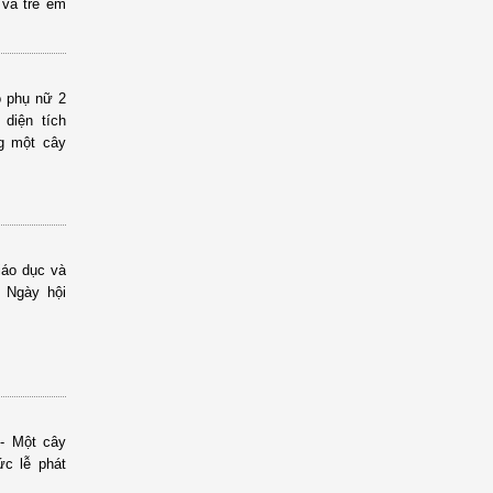
 và trẻ em
o phụ nữ 2
 diện tích
g một cây
iáo dục và
 Ngày hội
 - Một cây
ức lễ phát