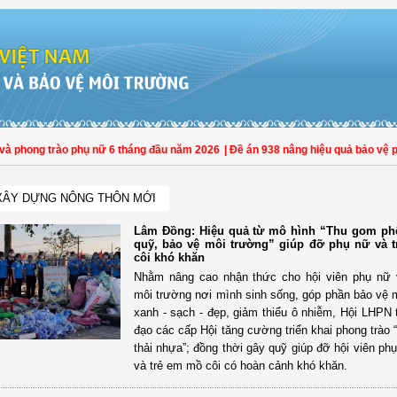
phong trào phụ nữ 6 tháng đầu năm 2026
| Đề án 938 nâng hiệu quả bảo vệ phụ n
XÂY DỰNG NÔNG THÔN MỚI
Lâm Đồng: Hiệu quả từ mô hình “Thu gom phế
quỹ, bảo vệ môi trường” giúp đỡ phụ nữ và 
côi khó khăn
Nhằm nâng cao nhận thức cho hội viên phụ nữ 
môi trường nơi mình sinh sống, góp phần bảo vệ 
xanh - sạch - đẹp, giảm thiểu ô nhiễm, Hội LHPN t
đạo các cấp Hội tăng cường triển khai phong trào 
thải nhựa”; đồng thời gây quỹ giúp đỡ hội viên ph
và trẻ em mồ côi có hoàn cảnh khó khăn.