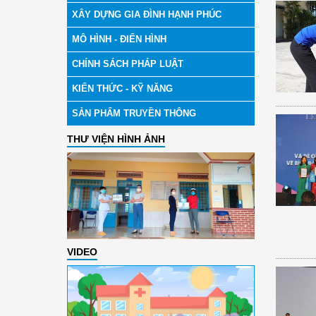
XÂY DỰNG GIA ĐÌNH HẠNH PHÚC
MÔ HÌNH - ĐIỂN HÌNH
CHÍNH SÁCH PHÁP LUẬT
KIẾN THỨC - KỸ NĂNG
SẢN PHẨM TRUYỀN THÔNG
THƯ VIỆN HÌNH ẢNH
VIDEO