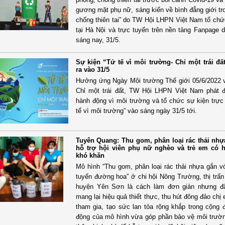
gương mặt phụ nữ, sáng kiến về bình đẳng giới tr
chống thiên tai” do TW Hội LHPN Việt Nam tổ chức
tại Hà Nội và trực tuyến trên nền tảng Fanpage d
sáng nay, 31/5.
Sự kiện “Tử tế vì môi trường- Chỉ một trái đấ
ra vào 31/5
Hưởng ứng Ngày Môi trường Thế giới 05/6/2022 
Chỉ một trái đất, TW Hội LHPN Việt Nam phát 
hành động vì môi trường và tổ chức sự kiện trực
tế vì môi trường” vào sáng ngày 31/5 tới.
Tuyên Quang: Thu gom, phân loại rác thải nhự
hỗ trợ hội viên phụ nữ nghèo và trẻ em có 
khó khăn
Mô hình “Thu gom, phân loại rác thải nhựa gắn v
tuyến đường hoa” ở chi hội Nông Trường, thị trấ
huyện Yên Sơn là cách làm đơn giản nhưng đ
mang lại hiệu quả thiết thực, thu hút đông đảo ch
tham gia, tạo sức lan tỏa rộng khắp trong cộng 
động của mô hình vừa góp phần bảo vệ môi trườ