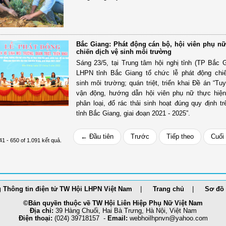
Bắc Giang: Phát động cán bộ, hội viên phụ nữ
chiến dịch vệ sinh môi trường
Sáng 23/5, tại Trung tâm hội nghị tỉnh (TP Bắc G
LHPN tỉnh Bắc Giang tổ chức lễ phát động chi
sinh môi trường; quán triệt, triển khai Đề án “Tu
vận động, hướng dẫn hội viên phụ nữ thực hiệ
phân loại, đổ rác thải sinh hoạt đúng quy định tr
tỉnh Bắc Giang, giai đoạn 2021 - 2025”.
← Đầu tiên
Trước
Tiếp theo
Cuối
41 - 650 of 1.091 kết quả.
 Thông tin điện tử TW Hội LHPN Việt Nam
Trang chủ
Sơ đồ 
©Bản quyền thuộc về TW Hội Liên Hiệp Phụ Nữ Việt Nam
Địa chỉ:
39 Hàng Chuối, Hai Bà Trưng, Hà Nội, Việt Nam
Điện thoại:
(024) 39718157 -
Email:
webhoilh
pnvn@yahoo.com