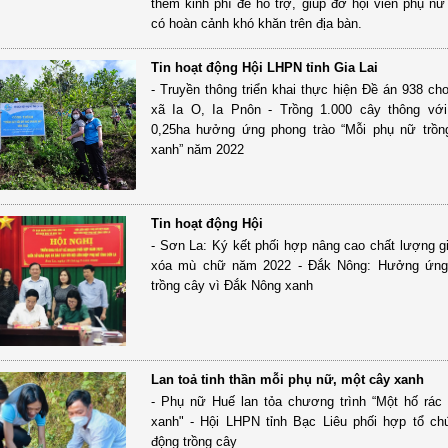
thêm kinh phí để hỗ trợ, giúp đỡ hội viên phụ nữ
có hoàn cảnh khó khăn trên địa bàn.
Tin hoạt động Hội LHPN tỉnh Gia Lai
- Truyền thông triển khai thực hiện Đề án 938 ch
xã Ia O, Ia Pnôn - Trồng 1.000 cây thông với
0,25ha hưởng ứng phong trào “Mỗi phụ nữ trồn
xanh” năm 2022
Tin hoạt động Hội
- Sơn La: Ký kết phối hợp nâng cao chất lượng g
xóa mù chữ năm 2022 - Đắk Nông: Hưởng ứng
trồng cây vì Đắk Nông xanh
Lan toả tinh thần mỗi phụ nữ, một cây xanh
- Phụ nữ Huế lan tỏa chương trình “Một hố rác
xanh" - Hội LHPN tỉnh Bạc Liêu phối hợp tổ ch
động trồng cây