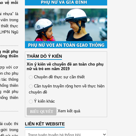
ảo vệ môi
i nhựa” là
viên trong
thiết thực
i LHPN Ngũ
ng mặt phụ
THĂM DÒ Ý KIẾN
hống thiên
Xin ý kiến về chuyên đề an toàn cho phụ
hợp với cơ
nữ và trẻ em năm 2019
ền cho phụ
Chuyên đề thực sự cần thiết
 tác thông
hống thiên
Cần tuyên truyền rộng hơn về thực hiện
ng mặt phụ
chuyên đề
hống thiên
Ý kiến khác
Xem kết quả
BIỂU QUYẾT
LIÊN KẾT WEBSITE
i cuộc thi
giới trong
 đề cử các