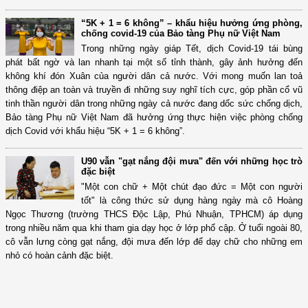
“5K + 1 = 6 không” – khẩu hiệu hưởng ứng phòng,
chống covid-19 của Bảo tàng Phụ nữ Việt Nam
Trong những ngày giáp Tết, dịch Covid-19 tái bùng
phát bất ngờ và lan nhanh tại một số tỉnh thành, gây ảnh hưởng đến
không khí đón Xuân của người dân cả nước. Với mong muốn lan toả
thông điệp an toàn và truyền đi những suy nghĩ tích cực, góp phần cổ vũ
tinh thần người dân trong những ngày cả nước đang dốc sức chống dịch,
Bảo tàng Phụ nữ Việt Nam đã hưởng ứng thực hiện việc phòng chống
dịch Covid với khẩu hiệu “5K + 1 = 6 không”.
U90 vẫn "gạt nắng đội mưa" đến với những học trò
đặc biệt
"Một con chữ + Một chút đạo đức = Một con người
tốt" là công thức sử dụng hàng ngày mà cô Hoàng
Ngọc Thương (trường THCS Độc Lập, Phú Nhuận, TPHCM) áp dụng
trong nhiều năm qua khi tham gia dạy học ở lớp phổ cập. Ở tuổi ngoài 80,
cô vẫn lưng còng gạt nắng, đội mưa đến lớp để dạy chữ cho những em
nhỏ có hoàn cảnh đặc biệt.