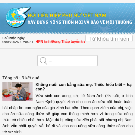
Truy cập nội dung luôn
Chủ nhật, ngày
Hội LHPN tỉnh Đồng Tháp tuyên truyền, hướng dẫn, triển khai c
09/08/2026
,
07:04:31
Tổng số : 3 kết quả
Không nuôi con bằng sữa mẹ: Thiếu hiểu biết = hại
con?
Vừa sinh con xong, chị Lê Nam Anh (25 tuổi, ở tỉnh
Nam Định) quyết định cho con ăn sữa bột hoàn toàn,
bất chấp lời can ngăn của gia đình hai bên. Theo quan điểm của chị, việc
cho ăn sữa công thức sẽ giúp con thông minh hơn vì trong sữa công
thức có nhiều chất hơn. Mặc dù bị căng sữa đến phát sốt nhưng chị Nam
Anh vẫn nhất quyết vắt bỏ đi và cho con uống sữa công thức dành cho
trẻ sơ sinh.