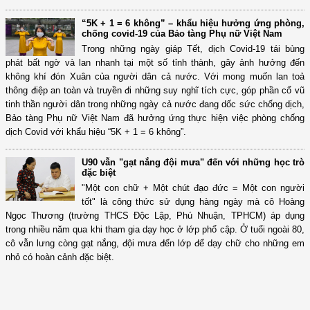
“5K + 1 = 6 không” – khẩu hiệu hưởng ứng phòng,
chống covid-19 của Bảo tàng Phụ nữ Việt Nam
Trong những ngày giáp Tết, dịch Covid-19 tái bùng
phát bất ngờ và lan nhanh tại một số tỉnh thành, gây ảnh hưởng đến
không khí đón Xuân của người dân cả nước. Với mong muốn lan toả
thông điệp an toàn và truyền đi những suy nghĩ tích cực, góp phần cổ vũ
tinh thần người dân trong những ngày cả nước đang dốc sức chống dịch,
Bảo tàng Phụ nữ Việt Nam đã hưởng ứng thực hiện việc phòng chống
dịch Covid với khẩu hiệu “5K + 1 = 6 không”.
U90 vẫn "gạt nắng đội mưa" đến với những học trò
đặc biệt
"Một con chữ + Một chút đạo đức = Một con người
tốt" là công thức sử dụng hàng ngày mà cô Hoàng
Ngọc Thương (trường THCS Độc Lập, Phú Nhuận, TPHCM) áp dụng
trong nhiều năm qua khi tham gia dạy học ở lớp phổ cập. Ở tuổi ngoài 80,
cô vẫn lưng còng gạt nắng, đội mưa đến lớp để dạy chữ cho những em
nhỏ có hoàn cảnh đặc biệt.