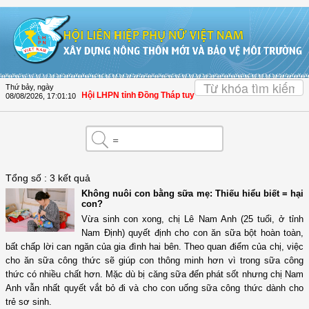
Truy cập nội dung luôn
Thứ bảy, ngày
Hội LHPN tỉnh Đồng Tháp tuyên truyền, hướng dẫn, triển k
08/08/2026
,
17:01:10
Tổng số : 3 kết quả
Không nuôi con bằng sữa mẹ: Thiếu hiểu biết = hại
con?
Vừa sinh con xong, chị Lê Nam Anh (25 tuổi, ở tỉnh
Nam Định) quyết định cho con ăn sữa bột hoàn toàn,
bất chấp lời can ngăn của gia đình hai bên. Theo quan điểm của chị, việc
cho ăn sữa công thức sẽ giúp con thông minh hơn vì trong sữa công
thức có nhiều chất hơn. Mặc dù bị căng sữa đến phát sốt nhưng chị Nam
Anh vẫn nhất quyết vắt bỏ đi và cho con uống sữa công thức dành cho
trẻ sơ sinh.